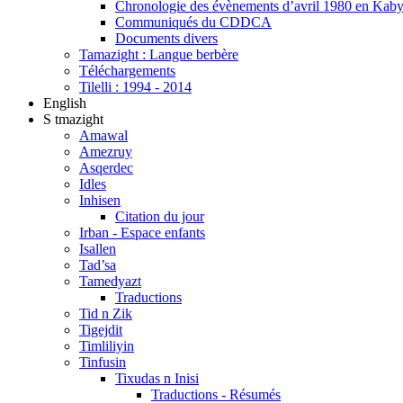
Chronologie des évènements d’avril 1980 en Kaby
Communiqués du CDDCA
Documents divers
Tamazight : Langue berbère
Téléchargements
Tilelli : 1994 - 2014
English
S tmazight
Amawal
Amezruy
Asqerdec
Idles
Inhisen
Citation du jour
Irban - Espace enfants
Isallen
Tad’sa
Tamedyazt
Traductions
Tid n Zik
Tigejdit
Timliliyin
Tinfusin
Tixudas n Inisi
Traductions - Résumés