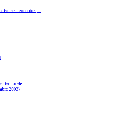
 diverses rencontres,...
l
estion kurde
mbre 2003)