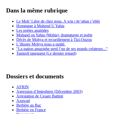
Dans la même rubrique
Le Moh’ Lière de chez nous. A win i ttr’ağun r’ebbi
Hommage à Muhend U Yahia
Les poètes apatrides
Mohand ou Yahia (Mohia), dramaturge et poète
Décès de Mohya et recueillement à Tizi-Ouzou
L’illustre Mohya nous a quitté.
"La nation amazighe perd l’un de ses grands créateurs..."
Tamuγli tanegarut (Le dernier regard)
Dossiers et documents
AFRIN
Agression d’Imteghren (Décembre 2003)
Arrestation de Cesare Battisti
Azawad
Berbère au Bac
Berbère en France