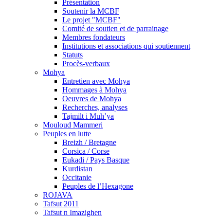
Présentation
Soutenir la MCBF
Le projet "MCBF"
Comité de soutien et de parrainage
Membres fondateurs
Institutions et associations qui soutiennent
Statuts
Procès-verbaux
Mohya
Entretien avec Mohya
Hommages à Mohya
Oeuvres de Mohya
Recherches, analyses
Tajmilt i Muh’ya
Mouloud Mammeri
Peuples en lutte
Breizh / Bretagne
Corsica / Corse
Eukadi / Pays Basque
Kurdistan
Occitanie
Peuples de l’Hexagone
ROJAVA
Tafsut 2011
Tafsut n Imazighen