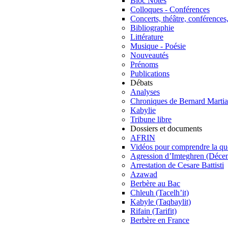
Bloc Notes
Colloques - Conférences
Concerts, théâtre, conférences,
Bibliographie
Littérature
Musique - Poésie
Nouveautés
Prénoms
Publications
Débats
Analyses
Chroniques de Bernard Martia
Kabylie
Tribune libre
Dossiers et documents
AFRIN
Vidéos pour comprendre la qu
Agression d’Imteghren (Déce
Arrestation de Cesare Battisti
Azawad
Berbère au Bac
Chleuh (Tacelh’it)
Kabyle (Taqbaylit)
Rifain (Tarifit)
Berbère en France