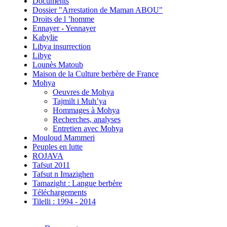
Documents
Dossier "Arrestation de Maman ABOU"
Droits de l ’homme
Ennayer - Yennayer
Kabylie
Libya insurrection
Libye
Lounès Matoub
Maison de la Culture berbère de France
Mohya
Oeuvres de Mohya
Tajmilt i Muh’ya
Hommages à Mohya
Recherches, analyses
Entretien avec Mohya
Mouloud Mammeri
Peuples en lutte
ROJAVA
Tafsut 2011
Tafsut n Imazighen
Tamazight : Langue berbère
Téléchargements
Tilelli : 1994 - 2014