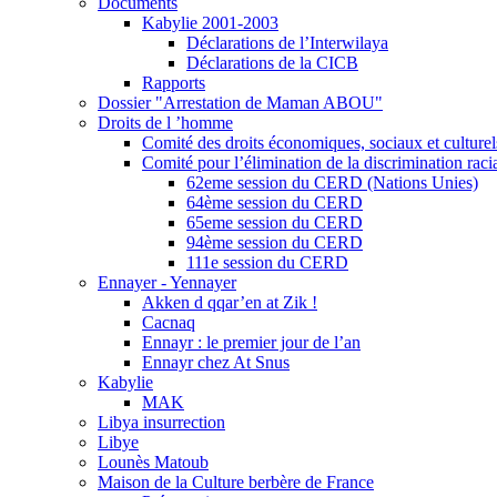
Documents
Kabylie 2001-2003
Déclarations de l’Interwilaya
Déclarations de la CICB
Rapports
Dossier "Arrestation de Maman ABOU"
Droits de l ’homme
Comité des droits économiques, sociaux et cultur
Comité pour l’élimination de la discrimination ra
62eme session du CERD (Nations Unies)
64ème session du CERD
65eme session du CERD
94ème session du CERD
111e session du CERD
Ennayer - Yennayer
Akken d qqar’en at Zik !
Cacnaq
Ennayr : le premier jour de l’an
Ennayr chez At Snus
Kabylie
MAK
Libya insurrection
Libye
Lounès Matoub
Maison de la Culture berbère de France