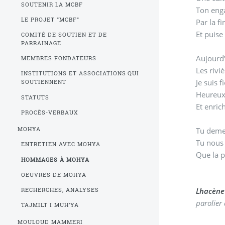
SOUTENIR LA MCBF
Ton eng
LE PROJET "MCBF"
Par la f
Et puise
COMITÉ DE SOUTIEN ET DE
PARRAINAGE
Aujourd’
MEMBRES FONDATEURS
Les rivi
INSTITUTIONS ET ASSOCIATIONS QUI
Je suis 
SOUTIENNENT
Heureux 
STATUTS
Et enrich
PROCÈS-VERBAUX
Tu deme
MOHYA
Tu nous 
ENTRETIEN AVEC MOHYA
Que la p
HOMMAGES À MOHYA
OEUVRES DE MOHYA
Lhacène
RECHERCHES, ANALYSES
parolier
TAJMILT I MUH’YA
MOULOUD MAMMERI