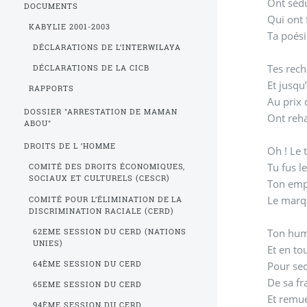
Ont sédu
DOCUMENTS
Qui ont 
KABYLIE 2001-2003
Ta poésie
DÉCLARATIONS DE L’INTERWILAYA
Tes rec
DÉCLARATIONS DE LA CICB
Et jusqu
RAPPORTS
Au prix 
DOSSIER "ARRESTATION DE MAMAN
Ont reha
ABOU"
DROITS DE L ’HOMME
Oh ! Le 
Tu fus l
COMITÉ DES DROITS ÉCONOMIQUES,
SOCIAUX ET CULTURELS (CESCR)
Ton emp
Le marqu
COMITÉ POUR L’ÉLIMINATION DE LA
DISCRIMINATION RACIALE (CERD)
Ton hum
62EME SESSION DU CERD (NATIONS
UNIES)
Et en to
Pour sec
64ÈME SESSION DU CERD
De sa fr
65EME SESSION DU CERD
Et remue
94ÈME SESSION DU CERD