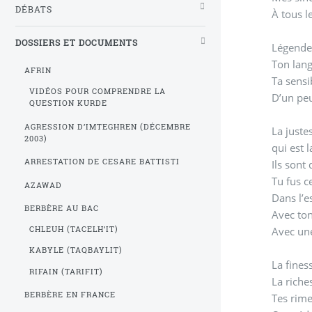
DÉBATS
À tous l
DOSSIERS ET DOCUMENTS
Légende
Ton lang
AFRIN
Ta sensi
VIDÉOS POUR COMPRENDRE LA
D’un peu
QUESTION KURDE
AGRESSION D’IMTEGHREN (DÉCEMBRE
La juste
2003)
qui est 
ARRESTATION DE CESARE BATTISTI
Ils sont
Tu fus c
AZAWAD
Dans l’e
BERBÈRE AU BAC
Avec ton
Avec une
CHLEUH (TACELH’IT)
KABYLE (TAQBAYLIT)
La fines
RIFAIN (TARIFIT)
La riche
BERBÈRE EN FRANCE
Tes rime