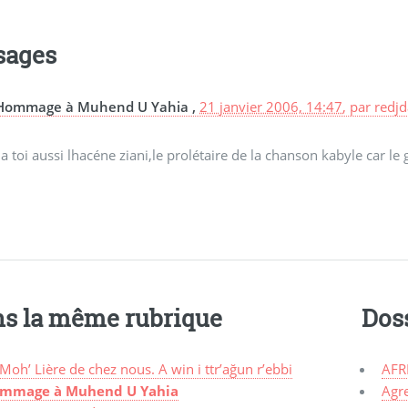
sages
Hommage à Muhend U Yahia ,
21 janvier 2006, 14:47
,
par
redj
 a toi aussi lhacéne ziani,le prolétaire de la chanson kabyle ca
s la même rubrique
Dos
Moh’ Lière de chez nous. A win i ttr’ağun r’ebbi
AFR
mmage à Muhend U Yahia
Agr