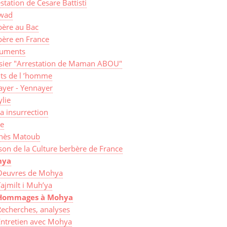
station de Cesare Battisti
wad
bère au Bac
bère en France
uments
sier "Arrestation de Maman ABOU"
its de l ’homme
ayer - Yennayer
lie
a insurrection
ye
nès Matoub
on de la Culture berbère de France
hya
Oeuvres de Mohya
ajmilt i Muh’ya
Hommages à Mohya
Recherches, analyses
Entretien avec Mohya