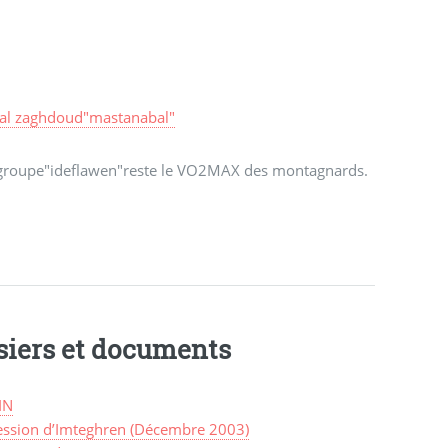
dal zaghdoud"mastanabal"
r le groupe"ideflawen"reste le VO2MAX des montagnards.
siers et documents
IN
ession d’Imteghren (Décembre 2003)