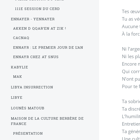
111E SESSION DU CERD
Tes œuvr
Tu as vé
ENNAYER - YENNAYER
Aucune t
AKKEN D QQAR’EN AT ZIK !
À la for
CACNAQ
ENNAYR : LE PREMIER JOUR DE L’AN
Ni l’arge
Ni les pl
ENNAYR CHEZ AT SNUS
Encore 
KABYLIE
Qui corr
MAK
N’ont pu
Pour te 
LIBYA INSURRECTION
LIBYE
Ta sobri
Ta disc
LOUNÈS MATOUB
L’humili
MAISON DE LA CULTURE BERBÈRE DE
Entretie
FRANCE
Ta génér
PRÉSENTATION
Une cult