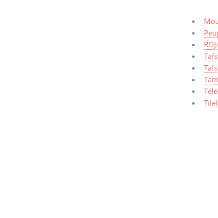
Mou
Peup
ROJ
Taf
Tafs
Tam
Tél
Tile