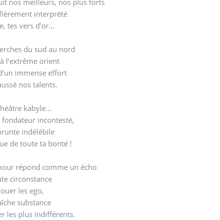
it nos meilleurs, nos plus forts
fièrement interprété
, tes vers d’or...
herches du sud au nord
’à l’extrême orient
d’un immense effort
ussé nos talents.
théâtre kabyle...
e fondateur incontesté,
runte indélébile
e de toute ta bonté !
our répond comme un écho
ute circonstance
ouer les ego,
aîche substance
r les plus indifférents.