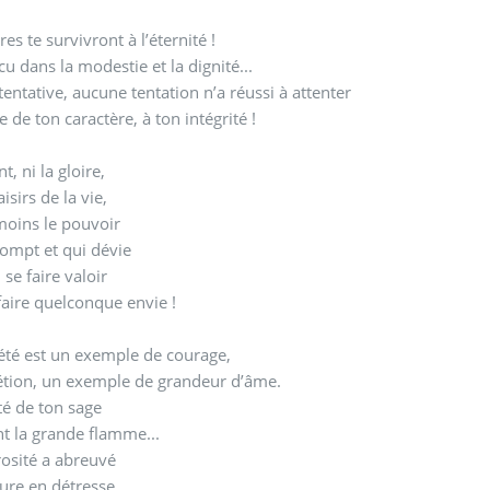
es te survivront à l’éternité !
cu dans la modestie et la dignité...
entative, aucune tentation n’a réussi à attenter
ce de ton caractère, à ton intégrité !
nt, ni la gloire,
aisirs de la vie,
moins le pouvoir
ompt et qui dévie
 se faire valoir
faire quelconque envie !
été est un exemple de courage,
rétion, un exemple de grandeur d’âme.
té de ton sage
nt la grande flamme...
osité a abreuvé
ure en détresse.