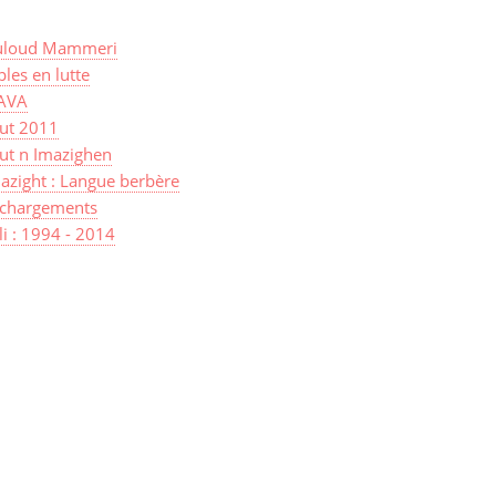
loud Mammeri
les en lutte
AVA
sut 2011
ut n Imazighen
azight : Langue berbère
échargements
lli : 1994 - 2014