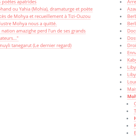
 poètes apatrides
Arre
hand ou Yahia (Mohia), dramaturge et poète
Aza
cès de Mohya et recueillement à Tizi-Ouzou
Ber
llustre Mohya nous a quitté.
Ber
 nation amazighe perd l’un de ses grands
Doc
ateurs..."
Dos
uγli tanegarut (Le dernier regard)
Dro
Enn
Kaby
Liby
Lib
Lou
Mais
Mo
T