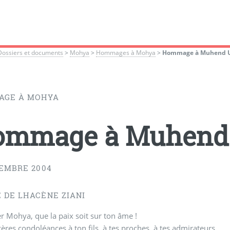
Dossiers et documents
>
Mohya
>
Hommages à Mohya
>
Hommage à Muhend U
GE À MOHYA
ommage à Muhend 
CEMBRE 2004
 DE LHACÈNE ZIANI
 Mohya, que la paix soit sur ton âme !
ères condoléances à ton fils, à tes proches, à tes admirateurs,