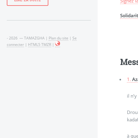
Signez l
LIRE LA SUITE
Solidari
- 2026 — TAMAZGHA |
Plan du site
|
Se
connecter
|
HTML5 TMZR
|
Mes
1.
Az
il n’
Drouk
kadaf
à que