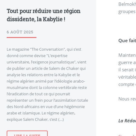
Belmokht
Tout pour réduire une région
groupes 
dissidente, la Kabylie !
6 AOÛT 2025
Que fai
Le magazine "The Conversation", qui s’est
Maintena
donné comme devise "L’expertise
universitaire, l’exigence journalistique", vient
guerre a
de publier un article de Salem de Chaker qui
il serai
analyse les relations entre la Kabylie et le
véritabl
régime algérien animé par l’idéologie arabo-
compte q
musulmane dont la colonne vertébrale reste
l’éradication de tout ce qui pourrait
Nous re
représenter un frein pour l’assimilation totale
des Nord-africains en vue d’une hégémonie
arabe et islamique. Le régime algérien,
explique Salem Chaker, s’est (…)
La Rédac