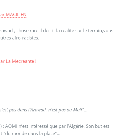
par
MACILIEN
awad , chose rare il décrit la réalité sur le terrain,vous
tres afro-racistes.
par
La Mecreante !
’est pas dans l’Azawad, n’est pas au Mali"
...
) : AQMI n’est intéressé que par l’Algérie. Son but est
 ont "du monde dans la place"...