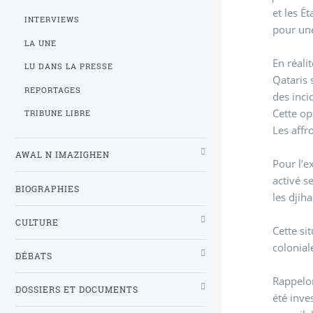
et les É
INTERVIEWS
pour une
LA UNE
En réalit
LU DANS LA PRESSE
Qataris 
REPORTAGES
des inci
Cette op
TRIBUNE LIBRE
Les affr
AWAL N IMAZIGHEN
Pour l’e
activé s
BIOGRAPHIES
les djiha
CULTURE
Cette si
colonial
DÉBATS
Rappelon
DOSSIERS ET DOCUMENTS
été inve