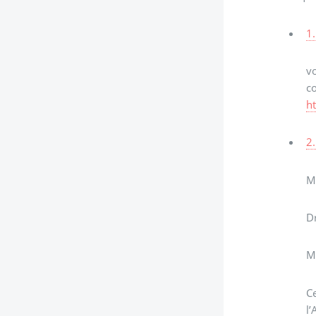
1.
vo
c
h
2.
Me
D
Ma
Ce
l’