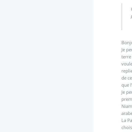
Bonj
Je pe
terre
voul
repli
de ce
que l
Je pe
premi
Niame
arabe
La Pa
chois