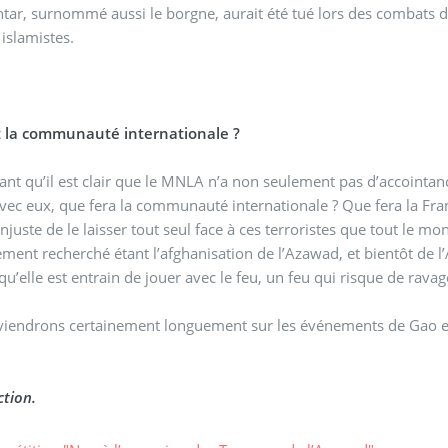
ar, surnommé aussi le borgne, aurait été tué lors des combats 
islamistes.
t la communauté internationale ?
nt qu’il est clair que le MNLA n’a non seulement pas d’accointanc
vec eux, que fera la communauté internationale ? Que fera la Fra
t injuste de le laisser tout seul face à ces terroristes que tout le
ement recherché étant l’afghanisation de l’Azawad, et bientôt de 
u’elle est entrain de jouer avec le feu, un feu qui risque de rav
viendrons certainement longuement sur les événements de Gao e
tion.