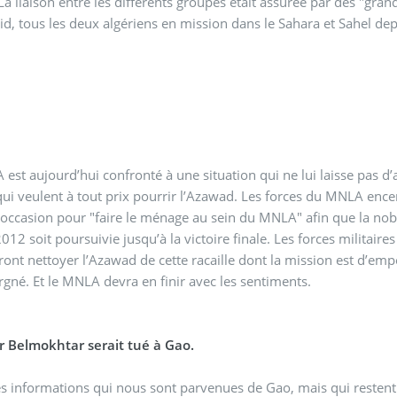
 La liaison entre les différents groupes était assurée par des 
d, tous les deux algériens en mission dans le Sahara et Sahel de
est aujourd’hui confronté à une situation qui ne lui laisse pas d
ui veulent à tout prix pourrir l’Azawad. Les forces du MNLA encer
 l’occasion pour "faire le ménage au sein du MNLA" afin que la no
2012 soit poursuivie jusqu’à la victoire finale. Les forces militai
uront nettoyer l’Azawad de cette racaille dont la mission est d’em
rgné. Et le MNLA devra en finir avec les sentiments.
 Belmokhtar serait tué à Gao.
s informations qui nous sont parvenues de Gao, mais qui restent 