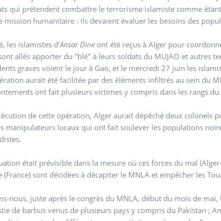
tats qui prétendent combattre le terrorisme islamiste comme étant
 mission humanitaire : ils devaient évaluer les besoins des popula
é, les islamistes d’
Ansar Dine
ont été reçus à Alger pour coordonne
sont allés apporter du "blé" à leurs soldats du MUJAO et autres ter
dents graves voient le jour à Gao, et le mercredi 27 juin les is
ération aurait été facilitée par des éléments infiltrés au sein du 
ontements ont fait plusieurs victimes y compris dans les rangs d
xécution de cette opération, Alger aurait dépêché deux colonels
es manipulateurs locaux qui ont fait soulever les populations noi
distes.
tuation était prévisible dans la mesure où ces forces du mal (Alge
e (France) sont décidées à décapiter le MNLA et empêcher les Toua
s-nous, juste après le congrès du MNLA, début du mois de mai, la
stie de barbus venus de plusieurs pays y compris du Pakistan ; Ans