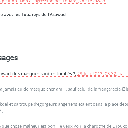
a pétition "Non à l’agression des Touaregs de l’Azawad"
té avec les Touaregs de l’Azawad
sages
awad : les masques sont-ils tombés ?,
29 juin 2012, 03:32
,
par
y a jamais eu de masque cher ami... sauf celui de la françarabia-iZ
del et sa troupe d’égorgeurs ângériens étaient dans la place dep
i.
lque chose malheur est bon : je veux voir la charogne de Droukde