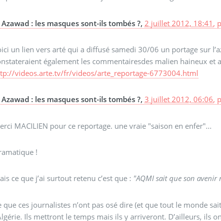
Azawad : les masques sont-ils tombés ?,
2 juillet 2012, 18:41
,
ici un lien vers arté qui a diffusé samedi 30/06 un portage sur l’az
onstateraient également les commentairesdes malien haineux et au
ttp://videos.arte.tv/fr/videos/arte_reportage-6773004.html
Azawad : les masques sont-ils tombés ?,
3 juillet 2012, 06:06
,
rci MACILIEN pour ce reportage. une vraie "saison en enfer"...
ramatique !
is ce que j’ai surtout retenu c’est que :
"AQMI sait que son avenir n
 que ces journalistes n’ont pas osé dire (et que tout le monde sait
Algérie. Ils mettront le temps mais ils y arriveront. D’ailleurs, ils