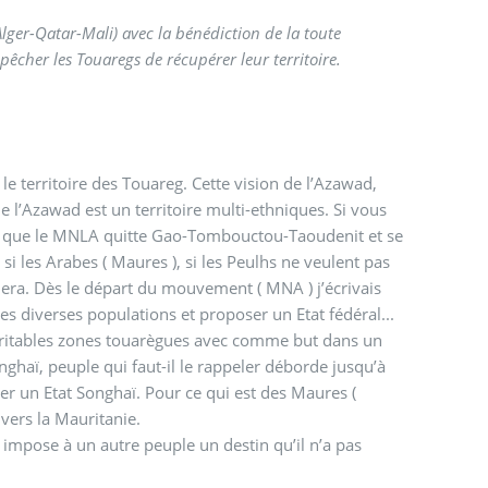
Alger-Qatar-Mali) avec la bénédiction de la toute
êcher les Touaregs de récupérer leur territoire.
le territoire des Touareg. Cette vision de l’Azawad,
ue l’Azawad est un territoire multi-ethniques. Si vous
t que le MNLA quitte Gao-Tombouctou-Taoudenit et se
 si les Arabes ( Maures ), si les Peulhs ne veulent pas
era. Dès le départ du mouvement ( MNA ) j’écrivais
 diverses populations et proposer un Etat fédéral...
 véritables zones touarègues avec comme but dans un
ghaï, peuple qui faut-il le rappeler déborde jusqu’à
r un Etat Songhaï. Pour ce qui est des Maures (
vers la Mauritanie.
e impose à un autre peuple un destin qu’il n’a pas