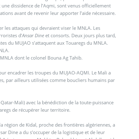
 une dissidence de l’Aqmi, sont venus officiellement
tions avant de revenir leur apporter l’aide nécessaire.
r les attaques qui devraient viser le MNLA. Les
roristes d’
Ansar Dine
et consorts. Deux jours plus tard,
lamistes du MUJAO s’attaquent aux Touaregs du MNLA.
MNLA.
u MNLA dont le colonel Bouna Ag Tahib.
 pour encadrer les troupes du MUJAO-AQMI. Le Mali a
res, par ailleurs utilisées comme boucliers humains par
r-Qatar-Mali) avec la bénédiction de la toute-puissance
regs de récupérer leur territoire.
 région de Kidal, proche des frontières algériennes, a
ar Dine a du s’occuper de la logistique et de leur