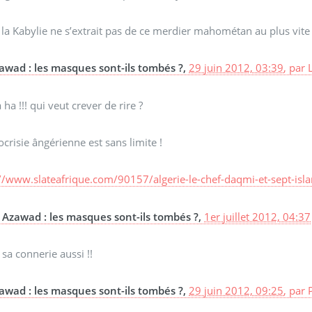
 la Kabylie ne s’extrait pas de ce merdier mahométan au plus vite e
awad : les masques sont-ils tombés ?,
29 juin 2012, 03:39
,
par
 ha !!! qui veut crever de rire ?
ocrisie ângérienne est sans limite !
://www.slateafrique.com/90157/algerie-le-chef-daqmi-et-sept-i
Azawad : les masques sont-ils tombés ?,
1er juillet 2012, 04:37
 sa connerie aussi !!
awad : les masques sont-ils tombés ?,
29 juin 2012, 09:25
,
par