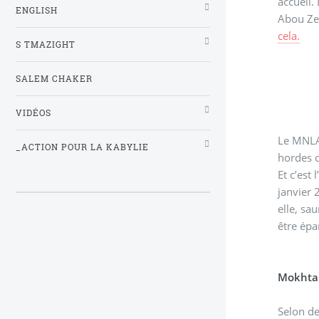
accueil.
ENGLISH
Abou Zei
cela.
S TMAZIGHT
SALEM CHAKER
VIDÉOS
Le MNLA 
_ACTION POUR LA KABYLIE
hordes q
Et c’est
janvier 
elle, sa
être épa
Mokhtar
Selon de