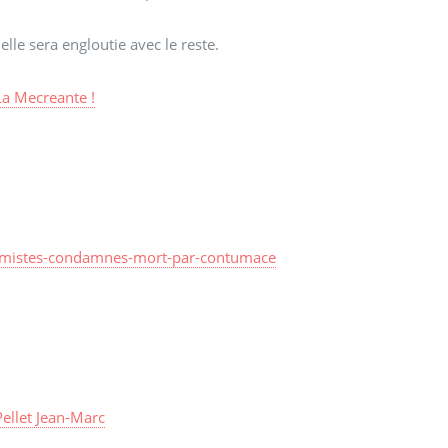
lle sera engloutie avec le reste.
La Mecreante !
slamistes-condamnes-mort-par-contumace
Pellet Jean-Marc