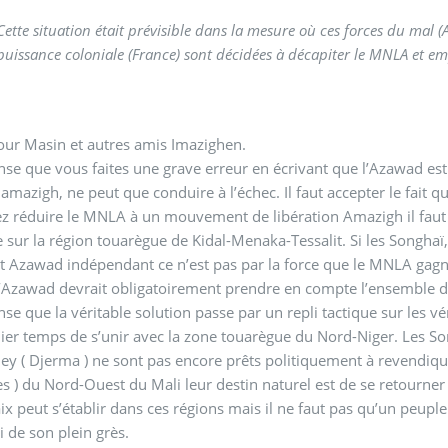
Cette situation était prévisible dans la mesure où ces forces du mal (
puissance coloniale (France) sont décidées à décapiter le MNLA et emp
our Masin et autres amis Imazighen.
nse que vous faites une grave erreur en écrivant que l’Azawad est 
 amazigh, ne peut que conduire à l’échec. Il faut accepter le fait q
ez réduire le MNLA à un mouvement de libération Amazigh il fau
e sur la région touarègue de Kidal-Menaka-Tessalit. Si les Songhaï,
t Azawad indépendant ce n’est pas par la force que le MNLA gagn
’Azawad devrait obligatoirement prendre en compte l’ensemble des
nse que la véritable solution passe par un repli tactique sur les
er temps de s’unir avec la zone touarègue du Nord-Niger. Les Son
y ( Djerma ) ne sont pas encore prêts politiquement à revendique
s ) du Nord-Ouest du Mali leur destin naturel est de se retourner 
ix peut s’établir dans ces régions mais il ne faut pas qu’un peupl
i de son plein grès.