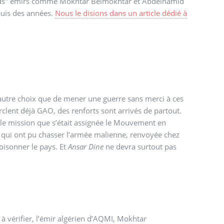
"grands" émirs comme Mokhtar Belmokhtar et Abdelhamid
puis des années.
Nous le disions dans un article dédié à
’autre choix que de mener une guerre sans merci à ces
clent déjà GAO, des renforts sont arrivés de partout.
ble mission que s’était assignée le Mouvement en
res qui ont pu chasser l’armée malienne, renvoyée chez
poisonner le pays. Et
Ansar Dine
ne devra surtout pas
à vérifier, l’émir algérien d’AQMI, Mokhtar