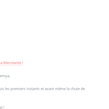
La Mecreante !
lamiya.
uis les premiers instants et avant même la chute de
l !