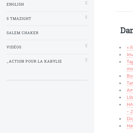
ENGLISH
S TMAZIGHT
Dan
SALEM CHAKER
« I
VIDÉOS
Ima
Tag
_ACTION POUR LA KABYLIE
mi
Bo
Ta
Am
Lib
HAW
– 
Dic
Haw