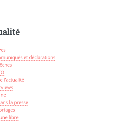
alité
ves
muniqués et déclarations
êches
TO
de l’actualité
rviews
Une
ans la presse
ortages
une libre