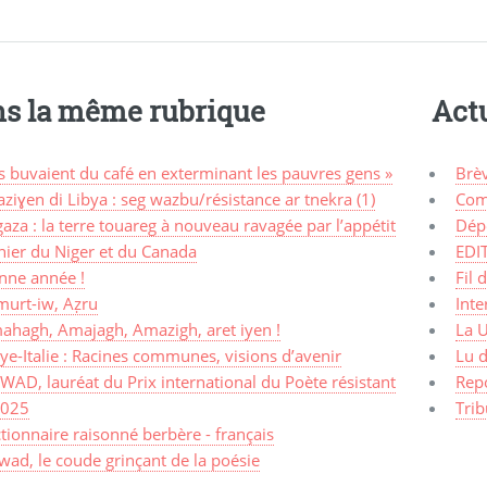
s la même rubrique
Actu
ls buvaient du café en exterminant les pauvres gens »
Brè
ziɣen di Libya : seg wazbu/résistance ar tnekra (1)
Com
aza : la terre touareg à nouveau ravagée par l’appétit
Dép
nier du Niger et du Canada
EDI
nne année !
Fil 
murt-iw, Aẓru
Inte
ahagh, Amajagh, Amazigh, aret iyen !
La 
ye-Italie : Racines communes, visions d’avenir
Lu d
AD, lauréat du Prix international du Poète résistant
Rep
2025
Trib
tionnaire raisonné berbère - français
ad, le coude grinçant de la poésie