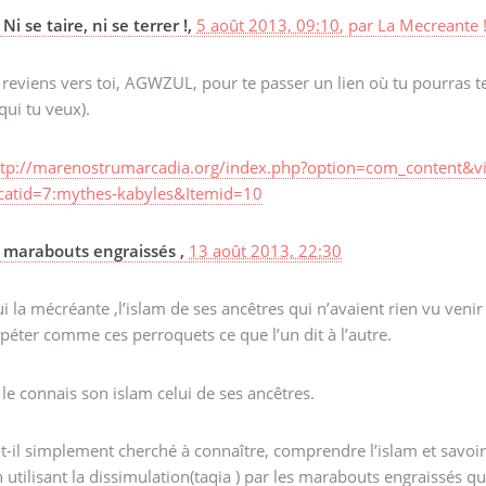
Ni se taire, ni se terrer !,
5 août 2013, 09:10
,
par
La Mecreante 
 reviens vers toi, AGWZUL, pour te passer un lien où tu pourras te
qui tu veux).
ttp://marenostrumarcadia.org/index.php?option=com_content&vie
catid=7:mythes-kabyles&Itemid=10
marabouts engraissés ,
13 août 2013, 22:30
i la mécréante ,l’islam de ses ancêtres qui n’avaient rien vu venir
péter comme ces perroquets ce que l’un dit à l’autre.
 le connais son islam celui de ses ancêtres.
t-il simplement cherché à connaître, comprendre l’islam et savoir 
n utilisant la dissimulation(taqia ) par les marabouts engraissé