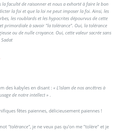
 la faculté de raisonner et nous a exhorté à faire le bon
er la foi et que la loi ne peut imposer la foi. Ainsi, les
bes, les roublards et les hypocrites dépourvus de cette
 primordiale à savoir "la tolérance". Oui, la tolérance
gieuse ou de nulle croyance. Oui, cette valeur sacrée sans
d Sadat
!
om des kabyles en disant :
« L’islam de nos ancêtres à
 usage de notre intellect »
.
gnifiques fêtes païennes, délicieusement païennes !
 mot
"tolérance"
, je ne veux pas qu’on me "tolère" et je