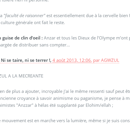
a
"faculté de raisonner"
est essentiellement due à la cervelle bien 
 culture générale ont fait le reste.
 guise de clin d’oeil :
Anzar et tous les Dieux de l’Olympe m’ont p
argée de distribuer sans compter...
Ni se taire, ni se terrer !,
4 août 2013, 12:06
,
par
AGWZUL
ZUL A LA MECREANTE
en de plus a ajouter, incroyable j’ai le même ressenti sauf peut êt
’ancienne croyance à savoir animisme ou paganisme, je pense à m
imistes "Anzzar" à hélas été supplanté par Elohim/ellah ;
e mouvement est en marche vers la lumière, même si je suis consci