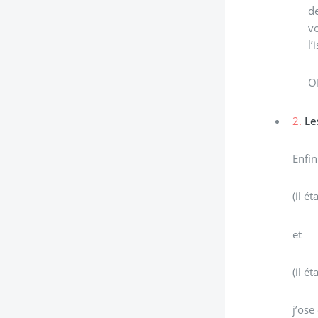
de
vo
l’
O
2.
Le
Enfin 
(il é
et
(il é
j’ose