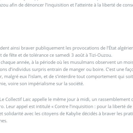
uzou afin de dénoncer l’inquisition et l’atteinte à la liberté de c
ndent ainsi braver publiquement les provocations de l’État algé
t de fête et de tolérance ce samedi 3 août à Tizi-Ouzou.
, chaque année, à la période où les musulmans observent un mois d
ions d’individus surpris entrain de manger ou boire. C’est une fa
r, malgré eux l’islam, et de s’interdire tout comportement qui soit
e, voire son impérialisme sur la société.
 Le Collectif Laïc appelle le même jour à midi, un rassemblement 
o. Leur appel est intitulé « Contre l’inquisition : pour la liberté 
et solidarité avec les citoyens de Kabylie décidés à braver les pra
nnes.