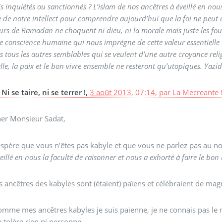
s inquiétés ou sanctionnés ? L’islam de nos ancêtres à éveillé en nous
 de notre intellect pour comprendre aujourd’hui que la foi ne peut dict
urs de Ramadan ne choquent ni dieu, ni la morale mais juste les four
 conscience humaine qui nous imprègne de cette valeur essentielle et
s tous les autres semblables qui se veulent d’une autre croyance reli
lle, la paix et le bon vivre ensemble ne resteront qu’utopiques. Yazi
Ni se taire, ni se terrer !,
3 août 2013, 07:14
,
par
La Mecreante 
her Monsieur Sadat,
’espère que vous n’êtes pas kabyle et que vous ne parlez pas au n
eillé en nous la faculté de raisonner et nous a exhorté à faire le bon
s ancêtres des kabyles sont (étaient) païens et célébraient de ma
omme mes ancêtres kabyles je suis païenne, je ne connais pas le
 tolère rien ni personne.