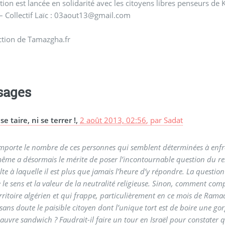
tion est lancée en solidarité avec les citoyens libres penseurs de 
– Collectif Laïc : 03aout13@gmail.com
ction de Tamazgha.fr
sages
 se taire, ni se terrer !,
2 août 2013, 02:56
,
par
Sadat
mporte le nombre de ces personnes qui semblent déterminées à enfr
même a désormais le mérite de poser l’incontournable question du resp
lte à laquelle il est plus que jamais l’heure d’y répondre. La questio
 le sens et la valeur de la neutralité religieuse. Sinon, comment co
rritoire algérien et qui frappe, particulièrement en ce mois de Ramad
sans doute le paisible citoyen dont l’unique tort est de boire une g
auvre sandwich ? Faudrait-il faire un tour en Israël pour constater