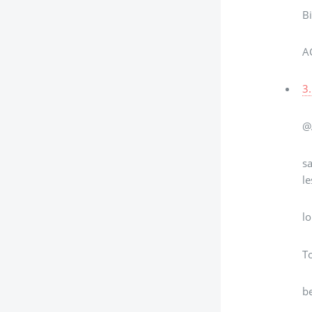
Bi
A
3.
@
sa
le
lo
To
be