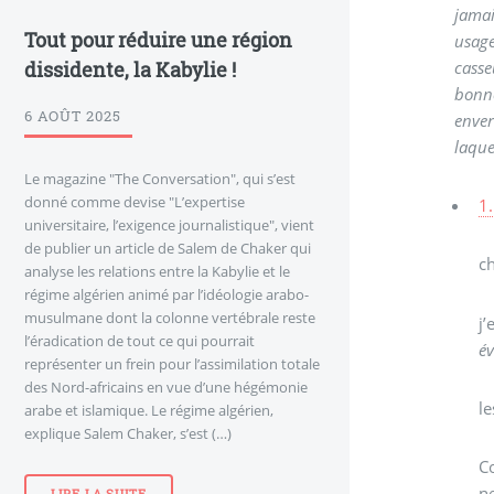
jamai
Tout pour réduire une région
usage
dissidente, la Kabylie !
casse
bonne
6 AOÛT 2025
enver
laque
Le magazine "The Conversation", qui s’est
donné comme devise "L’expertise
1.
universitaire, l’exigence journalistique", vient
de publier un article de Salem de Chaker qui
c
analyse les relations entre la Kabylie et le
régime algérien animé par l’idéologie arabo-
musulmane dont la colonne vertébrale reste
j
l’éradication de tout ce qui pourrait
év
représenter un frein pour l’assimilation totale
des Nord-africains en vue d’une hégémonie
le
arabe et islamique. Le régime algérien,
explique Salem Chaker, s’est (…)
C
ne