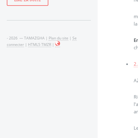
LIRE LA SUITE
m
la
- 2026 — TAMAZGHA |
Plan du site
|
Se
En
connecter
|
HTML5 TMZR
|
ch
2.
A
Ri
l
an
L