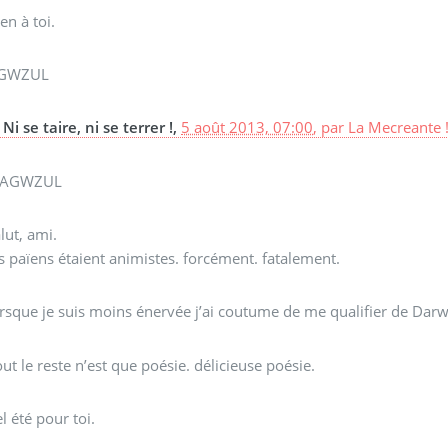
en à toi.
GWZUL
Ni se taire, ni se terrer !,
5 août 2013, 07:00
,
par
La Mecreante 
AGWZUL
lut, ami.
s païens étaient animistes. forcément. fatalement.
rsque je suis moins énervée j’ai coutume de me qualifier de Darwi
ut le reste n’est que poésie. délicieuse poésie.
l été pour toi.