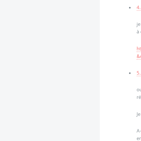
4.
je
à 
h
&
5.
ou
ré
Je
A-
e