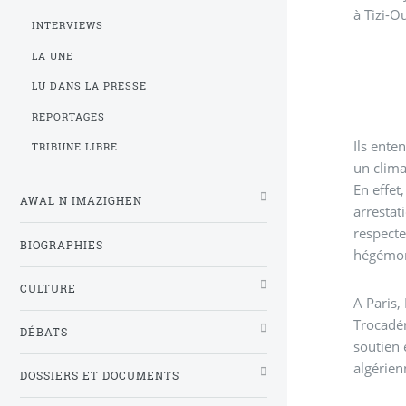
à Tizi-O
INTERVIEWS
LA UNE
LU DANS LA PRESSE
REPORTAGES
Ils ente
TRIBUNE LIBRE
un clima
En effet
AWAL N IMAZIGHEN
arrestat
respecte
BIOGRAPHIES
hégémoni
CULTURE
A Paris,
Trocadér
DÉBATS
soutien 
algérie
DOSSIERS ET DOCUMENTS