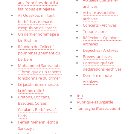
aux frontières dont il a
archives
fait l’objet est rejetée
Activité associative-
Ali Ouaskou, militant
archives
berbériste, menacé
Concerts - Archives
d’expulsion de France
Tribune Libre
Un dernier hommage à
Réflexions, Opinions -
Izri Brahim
Archives
Réunion du Collectif
Dépêches - Archives
pour l’enseignement du
Brèves -archives
berbère
Communiqués et
Mohammed Samraoui :
déclarations -archives
"Chronique d’un repenti,
Dernière minute -
fonctionnaire du crime"
Archives
Le jacobinisme menace
la démocratie !
Inu
Bretons, Occitans,
Rubrique-sauvgarde
Basques, Corses,
Tamazgha (l’association)
Catalans, Berbères... à
Paris
Ferhat Mehenni écrit à
Sarkozy :