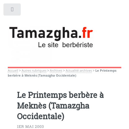
Toggle
Accueil
>
Autres rubriques
>
Archives
>
Actualité-archives
>
Le Printemps
berbère à Meknès (Tamazgha Occidentale)
Le Printemps berbère à
Meknès (Tamazgha
Occidentale)
1ER MAI 2003