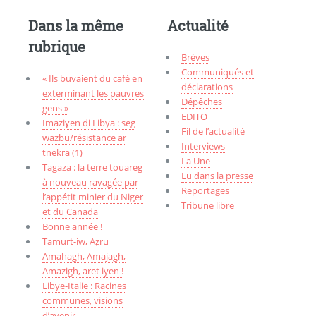
Dans la même
Actualité
rubrique
Brèves
Communiqués et
« Ils buvaient du café en
déclarations
exterminant les pauvres
Dépêches
gens »
EDITO
Imaziɣen di Libya : seg
Fil de l’actualité
wazbu/résistance ar
Interviews
tnekra (1)
La Une
Tagaza : la terre touareg
Lu dans la presse
à nouveau ravagée par
Reportages
l’appétit minier du Niger
Tribune libre
et du Canada
Bonne année !
Tamurt-iw, Aẓru
Amahagh, Amajagh,
Amazigh, aret iyen !
Libye-Italie : Racines
communes, visions
d’avenir