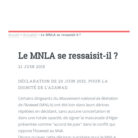
Accueil
>
Actualité
>
Le MNLA se ressaisit-il ?
Le MNLA se ressaisit-il ?
21 JUIN 2015
DÉCLARATION DE 20 JUIN 2015, POUR LA
DIGNITÉ DE L’AZAWAD.
Certains dirigeants du
Mouvement national de libération
de l’Azawad
(MNLA) ont été loin dans leurs dérives
répétées en décidant, sans aucune concertation et
dans une totale opacité, de signer la mascarade d’Alger
présentée comme "accord de paix" dans le conflit qui
oppose l’Azawad au Mali.
Disons qu’avec cette décision suicidaire pour le MNLA,