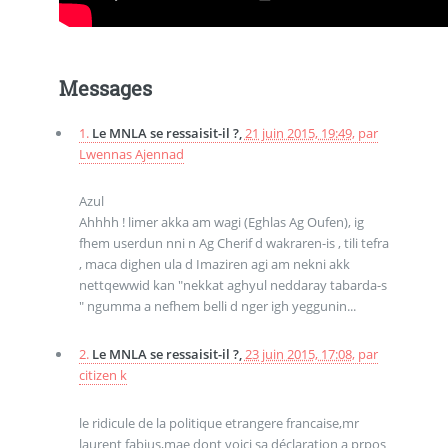
Messages
1.
Le MNLA se ressaisit-il ?,
21 juin 2015, 19:49
,
par
Lwennas Ajennad
Azul
Ahhhh ! limer akka am wagi (Eghlas Ag Oufen), ig
fhem userdun nni n Ag Cherif d wakraren-is , tili tefra
, maca dighen ula d Imaziren agi am nekni akk
nettqewwid kan "nekkat aghyul neddaray tabarda-s
" ngumma a nefhem belli d nger igh yeggunin...
2.
Le MNLA se ressaisit-il ?,
23 juin 2015, 17:08
,
par
citizen k
le ridicule de la politique etrangere francaise,mr
laurent fabius,mae dont voici sa déclaration a prpos