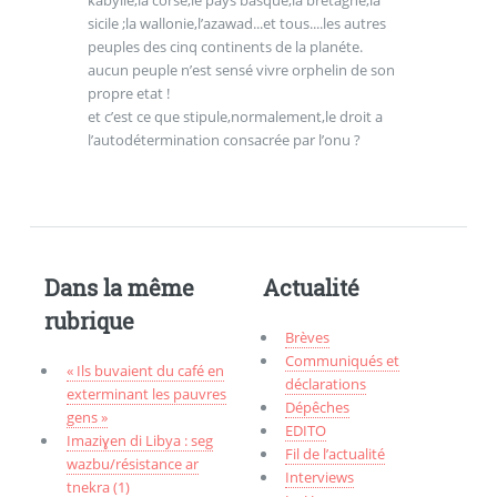
sicile ;la wallonie,l’azawad...et tous....les autres
peuples des cinq continents de la planéte.
aucun peuple n’est sensé vivre orphelin de son
propre etat !
et c’est ce que stipule,normalement,le droit a
l’autodétermination consacrée par l’onu ?
Dans la même
Actualité
rubrique
Brèves
Communiqués et
« Ils buvaient du café en
déclarations
exterminant les pauvres
Dépêches
gens »
EDITO
Imaziɣen di Libya : seg
Fil de l’actualité
wazbu/résistance ar
Interviews
tnekra (1)