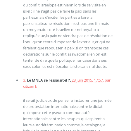
du conflit israelopalestinienn lors de sa visite en
isrel : il ne s’agit pas de faire la paix sans les
parties,mais d’inciter les parties a faire la
paix.ensuite,une résolution n’est pas une fin mais
un moyen.du coté israelien mr netanyaho a
repliqué que,la paix ne viendra pas de résolution de
l’onu qu’on tente d’imposer de l’exterieur,et qui ne
feraient que repousser la paix.si on transpose ces
déclarations sur le conflit azawadomalien,on est
tenter de dire que la politique francaise dans ses
exes colonies est néocolonialiste sans nul doute.
3.
Le MNLA se ressaisit-il ?,
23 juin 2015, 17:57
,
par
citizen k
il serait judicieux de penser a instaurer une journée
de protestation internationale,contre le dictat
qu’impose cette pseudo communauté
internationale contre les peuples qui aspirent a
leurs autodétérmination comme,la catalogne,la
kabylie,la corse,le pays basque,la bretagne,la