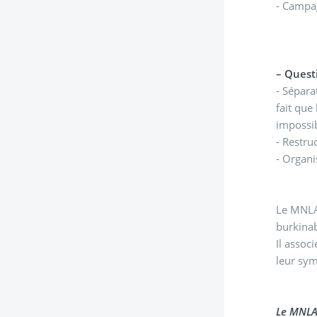
- Campag
–
Questi
- Sépara
fait que 
impossi
- Restru
- Organi
Le MNLA
burkinab
Il assoc
leur sy
Le MNL