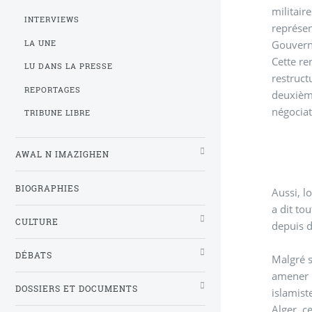
militair
INTERVIEWS
représen
Gouvern
LA UNE
Cette re
LU DANS LA PRESSE
restruct
REPORTAGES
deuxième
négociat
TRIBUNE LIBRE
AWAL N IMAZIGHEN
BIOGRAPHIES
Aussi, l
a dit to
CULTURE
depuis d
DÉBATS
Malgré s
amener l
DOSSIERS ET DOCUMENTS
islamist
Alger, c