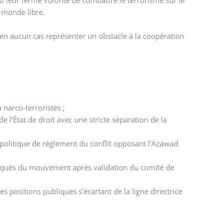
si leur ferme volonté de combattre le terrorisme sur le
 monde libre.
 en aucun cas représenter un obstacle à la coopération
t/ou narco-terroristes ;
e l’État de droit avec une stricte séparation de la
politique de règlement du conflit opposant l’Azawad
iqués du mouvement après validation du comité de
 positions publiques s’écartant de la ligne directrice