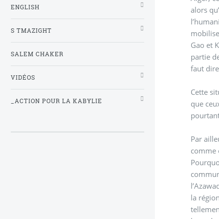
ENGLISH
alors qu
l’humani
S TMAZIGHT
mobilise
Gao et K
SALEM CHAKER
partie d
faut dir
VIDÉOS
Cette si
_ACTION POUR LA KABYLIE
que ceux
pourtant
Par aill
comme ci
Pourquoi
communau
l’Azawad
la région
tellemen