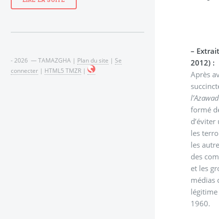
LIRE LA SUITE
–
Extraits du disco
- 2026 — TAMAZGHA |
Plan du site
|
Se
2012) :
connecter
|
HTML5 TMZR
|
Après av
succinct
l’Azawa
formé de
d’éviter
les terr
les autr
des comb
et les groupes isalmo-narc
médias c
légitime
1960.