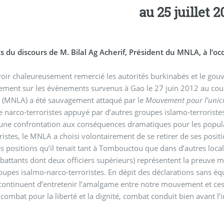
au 25 juillet 2
urs de M. Bilal Ag Acherif, Président du MNLA, à l’occasion de la rencontre Ouagadougou (23-24 juillet
oir chaleureusement remercié les autorités burkinabés et le gouv
ement sur les évènements survenus à Gao le 27 juin 2012 au cou
d
(MNLA) a été sauvagement attaqué par le
Mouvement pour l’unicit
 narco-terroristes appuyé par d’autres groupes islamo-terroristes,
 une confrontation aux conséquences dramatiques pour les popula
oristes, le MNLA a choisi volontairement de se retirer de ses posi
es positions qu’il tenait tant à Tombouctou que dans d’autres lo
attants dont deux officiers supérieurs) représentent la preuve m
o-terroristes. En dépit des déclarations sans équivoque des responsables du MNLA, certains États et
ontinuent d’entretenir l’amalgame entre notre mouvement et ces 
 combat pour la liberté et la dignité, combat conduit bien avant