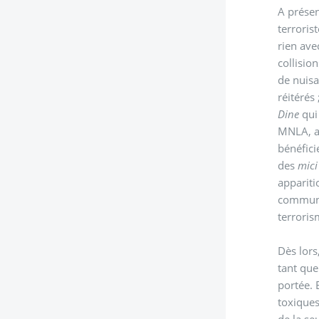
A présen
terroris
rien ave
collisio
de nuisa
réitérés
Dine
qui
MNLA, au
bénéfici
des
mici
appariti
communau
terroris
Dès lors
tant que
portée. En revanche
toxiques