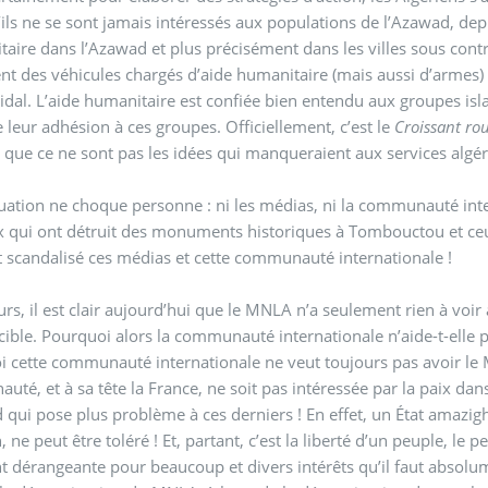
’ils ne se sont jamais intéressés aux populations de l’Azawad, depu
taire dans l’Azawad et plus précisément dans les villes sous con
nt des véhicules chargés d’aide humanitaire (mais aussi d’armes)
idal. L’aide humanitaire est confiée bien entendu aux groupes isla
e leur adhésion à ces groupes. Officiellement, c’est le
Croissant ro
e que ce ne sont pas les idées qui manqueraient aux services algé
tuation ne choque personne : ni les médias, ni la communauté inter
 qui ont détruit des monuments historiques à Tombouctou et ceu
 scandalisé ces médias et cette communauté internationale !
eurs, il est clair aujourd’hui que le MNLA n’a seulement rien à voir
ble. Pourquoi alors la communauté internationale n’aide-t-elle p
 cette communauté internationale ne veut toujours pas avoir le
té, et à sa tête la France, ne soit pas intéressée par la paix da
 qui pose plus problème à ces derniers ! En effet, un État amazigh
, ne peut être toléré ! Et, partant, c’est la liberté d’un peuple, le p
t dérangeante pour beaucoup et divers intérêts qu’il faut absolum