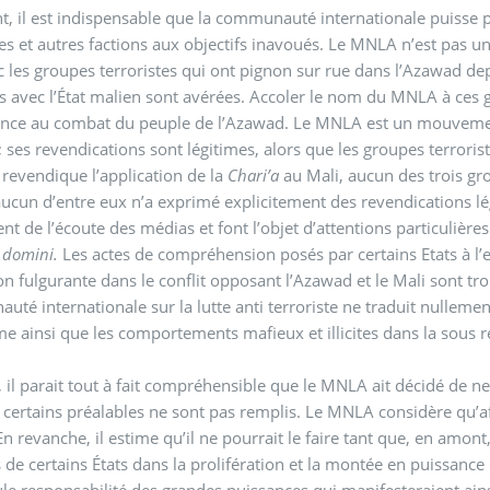
t, il est indispensable que la communauté internationale puiss
tes et autres factions aux objectifs inavoués. Le MNLA n’est pas u
c les groupes terroristes qui ont pignon sur rue dans l’Azawad de
ns avec l’État malien sont avérées. Accoler le nom du MNLA à ces 
nce au combat du peuple de l’Azawad. Le MNLA est un mouvement d
 ; ses revendications sont légitimes, alors que les groupes terrori
 revendique l’application de la
Chari’a
au Mali, aucun des trois gro
cun d’entre eux n’a exprimé explicitement des revendications lég
ent de l’écoute des médias et font l’objet d’attentions particulière
 domini.
Les actes de compréhension posés par certains Etats à l’e
on fulgurante dans le conflit opposant l’Azawad et le Mali sont trou
té internationale sur la lutte anti terroriste ne traduit nullement
me ainsi que les comportements mafieux et illicites dans la sous
, il parait tout à fait compréhensible que le MNLA ait décidé de n
 certains préalables ne sont pas remplis. Le MNLA considère qu’aff
, il estime qu’il ne pourrait le faire tant que, en amont, ne sont pas résolues les interférences politiques
 de certains États dans la prolifération et la montée en puissance