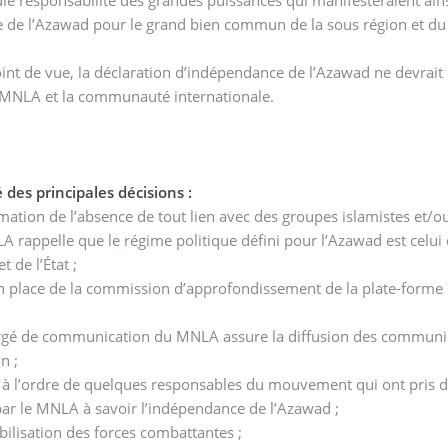
ule responsabilité des grandes puissances qui manifesteraient ain
re de l’Azawad pour le grand bien commun de la sous région et du
int de vue, la déclaration d’indépendance de l’Azawad ne devrait
 MNLA et la communauté internationale.
 des principales décisions :
- Réaffirmation de l’absence de tout lien avec des groupes islamistes e
A rappelle que le régime politique défini pour l’Azawad est celui d
et de l’État ;
n place de la commission d’approfondissement de la plate-forme 
;
argé de communication du MNLA assure la diffusion des commun
n ;
 à l’ordre de quelques responsables du mouvement qui ont pris des
par le MNLA à savoir l’indépendance de l’Azawad ;
bilisation des forces combattantes ;