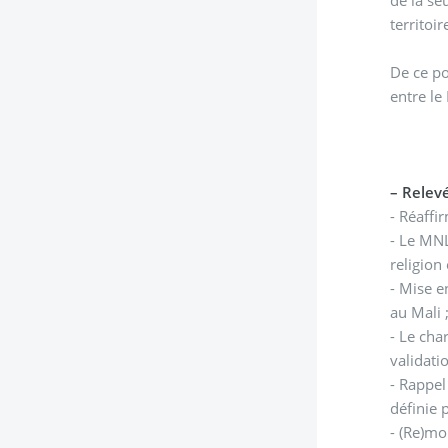
de la se
territoi
De ce po
entre le
–
Relevé
- Le MNL
religion 
- Mise e
au Mali 
- Le ch
validatio
- Rappel
définie 
- (Re)mo