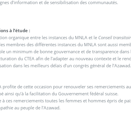
nes d’information et de sensibilisation des communautés.
ons à l’étude :
tion organique entre les instances du MNLA et le
Conseil transitoi
les membres des différentes instances du MNLA sont aussi membres de l’exécuti
ble un minimum de bonne gouvernance et de transparence dans la
cturation du CTEA afin de l’adapter au nouveau contexte et le rend
sation dans les meilleurs délais d’un congrès général de l’Azawad
 profite de cette occasion pour renouveler ses remerciements a
é ainsi qu’à la facilitation du Gouvernement fédéral suisse.
ie à ces remerciements toutes les femmes et hommes épris de paix 
mpathie au peuple de l’Azawad.
A