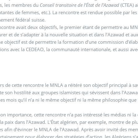
es, les membres du
Conseil transitoire de l’État de l’Azawad
(CTEA) ai
tantes de femmes, etc.). La rencontre est rendue possible par les a
ement fédéral suisse.
ncontre avait deux objectifs, le premier étant de permettre au MN
urer et de s’adapter à la nouvelle situation et dans l’Azawad et a
 objectif est de permettre la formation d’une commission d’élab
ions avec la CEDEAO, la communauté internationale, et aussi avec
ors de cette rencontre le MNLA a réitéré son objectif principal à sa
ute son hostilité aux groupes islamistes qui sévissent dans l’Azawad
es mois qu’il n’a ni le même objectif ni la même philosophie que 
on importance, cette rencontre n’a pas intéressé les médias ni l
a paix dans l’Azawad. L’État algérien, par exemple, montre de plu
es afin d’évincer le MNLA de l’Azawad. Après avoir invité des m
ertainement pour élaborer des stratégies d’action, les Algériens s