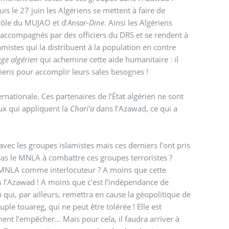
is le 27 juin les Algériens se mettent à faire de
trôle du MUJAO et d’
Ansar-Dine
. Ainsi les Algériens
 accompagnés par des officiers du DRS et se rendent à
mistes qui la distribuent à la population en contre
uge algérien
qui achemine cette aide humanitaire : il
riens pour accomplir leurs sales besognes !
nationale. Ces partenaires de l’État algérien ne sont
x qui appliquent la
Chari’a
dans l’Azawad, ce qui a
 avec les groupes islamistes mais ces derniers l’ont pris
as le MNLA à combattre ces groupes terroristes ?
 MNLA comme interlocuteur ? A moins que cette
ns l’Azawad ! A moins que c’est l’indépendance de
 qui, par ailleurs, remettra en cause la géopolitique de
euple touareg, qui ne peut être tolérée ! Elle est
ent l’empêcher… Mais pour cela, il faudra arriver à