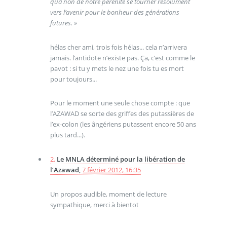
qua non de notre pérénité se tourner résolument
vers l’avenir pour le bonheur des générations
futures. »
hélas cher ami, trois fois hélas... cela n’arrivera
jamais. l’antidote n’existe pas. Ça, c’est comme le
pavot : si tu y mets le nez une fois tu es mort
pour toujours...
Pour le moment une seule chose compte : que
l’AZAWAD se sorte des griffes des putassières de
l’ex-colon (les ângériens putassent encore 50 ans
plus tard...).
2.
Le MNLA déterminé pour la libération de
l’Azawad,
7 février 2012, 16:35
Un propos audible, moment de lecture
sympathique, merci à bientot