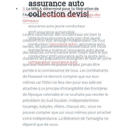
assurance auto
3.
Le MNLA déterminé pour la libération de
collection devis|
l’Azawad,
1er février 2012, 10:25
,
par
Saga des
Gémeaux
assurance auto jeune conducteur
gmf|assurance automobile
Le pire cauchemar des Occidentaux est bien la
obligatoire|assurance auto pas cher jeune
création d’un Etat amazigh indépendant. De tout
conducteur|
assurance auto
- assurance auto
temps, les gouvernements occidentaux ont noué
entrepreneur matmut|assurance auto jeune
des alliances contre-nature avec l’islam dans le but
conducteur gmf|assurance auto la poste avis -
d’asservir les populations imazighen et faire en sorte
comparateur assurance auto
que leur histoire ne puisse ne plus jamais être
portée à la connaissance de tous. Les combattants
de l’Azawad ne devront compter que sur eux-
mêmes car l’ONU ne fera rien pour eux (elle est
attachée à ce principe d’intangibilité des frontières
de l’époque coloniale) et ne souhaite pas recréer le
précédent du Sud-Soudan. Indépendantistes
touaregs, kabyles, rifains, chaouis etc.. vous ne
pouvez compter que sur vous mêmes pour arracher
votre indépendance. La libération de Tamazgha ne
dépend que de vous.