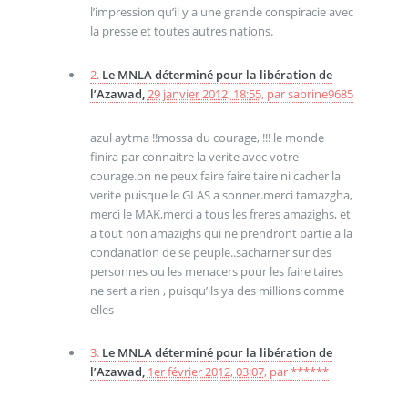
l’impression qu’il y a une grande conspiracie avec
la presse et toutes autres nations.
2.
Le MNLA déterminé pour la libération de
l’Azawad,
29 janvier 2012, 18:55
,
par
sabrine9685
azul aytma !!mossa du courage, !!! le monde
finira par connaitre la verite avec votre
courage.on ne peux faire faire taire ni cacher la
verite puisque le GLAS a sonner.merci tamazgha,
merci le MAK,merci a tous les freres amazighs, et
a tout non amazighs qui ne prendront partie a la
condanation de se peuple..sacharner sur des
personnes ou les menacers pour les faire taires
ne sert a rien , puisqu’ils ya des millions comme
elles
3.
Le MNLA déterminé pour la libération de
l’Azawad,
1er février 2012, 03:07
,
par
******