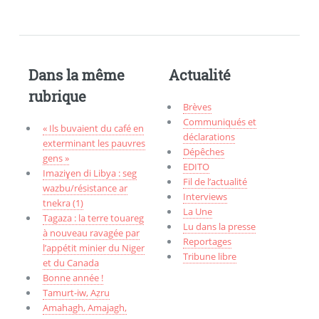
Dans la même
Actualité
rubrique
Brèves
Communiqués et
« Ils buvaient du café en
déclarations
exterminant les pauvres
Dépêches
gens »
EDITO
Imaziɣen di Libya : seg
Fil de l’actualité
wazbu/résistance ar
Interviews
tnekra (1)
La Une
Tagaza : la terre touareg
Lu dans la presse
à nouveau ravagée par
Reportages
l’appétit minier du Niger
Tribune libre
et du Canada
Bonne année !
Tamurt-iw, Aẓru
Amahagh, Amajagh,