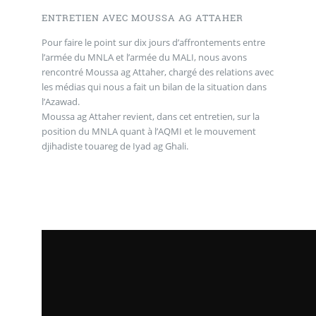
ENTRETIEN AVEC MOUSSA AG ATTAHER
Pour faire le point sur dix jours d’affrontements entre
l’armée du MNLA et l’armée du MALI, nous avons
rencontré Moussa ag Attaher, chargé des relations avec
les médias qui nous a fait un bilan de la situation dans
l’Azawad.
Moussa ag Attaher revient, dans cet entretien, sur la
position du MNLA quant à l’AQMI et le mouvement
djihadiste touareg de Iyad ag Ghali.