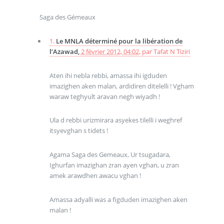
Saga des Gémeaux
1.
Le MNLA déterminé pour la libération de
l’Azawad,
2 février 2012, 04:02
,
par
Tafat N Tiziri
Aten ihi nebla rebbi, amassa ihi igduden
imazighen aken malan, ardidiren ditelelli ! Vgham
waraw teghyult aravan negh wiyadh !
Ula d rebbi urizmirara asyekes tilelli i weghref
itsyevghan s tidets !
Agama Saga des Gemeaux, Ur tsugadara,
Ighurfan imazighan zran ayen vghan, u zran
amek arawdhen awacu vghan !
Amassa adyalli was a figduden imazighen aken
malan !