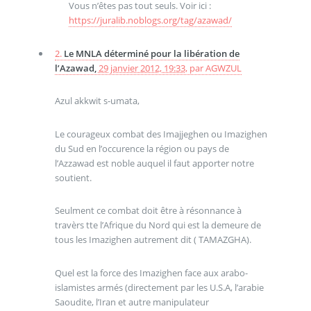
Vous n’êtes pas tout seuls. Voir ici :
https://juralib.noblogs.org/tag/azawad/
2.
Le MNLA déterminé pour la libération de
l’Azawad,
29 janvier 2012, 19:33
,
par
AGWZUL
Azul akkwit s-umata,
Le courageux combat des Imajjeghen ou Imazighen
du Sud en l’occurence la région ou pays de
l’Azzawad est noble auquel il faut apporter notre
soutient.
Seulment ce combat doit être à résonnance à
travèrs tte l’Afrique du Nord qui est la demeure de
tous les Imazighen autrement dit ( TAMAZGHA).
Quel est la force des Imazighen face aux arabo-
islamistes armés (directement par les U.S.A, l’arabie
Saoudite, l’Iran et autre manipulateur