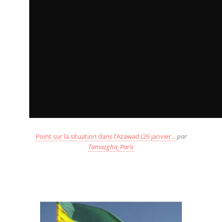
Point sur la situation dans l’Azawad (26 janvier...
par
Tamazgha_Paris