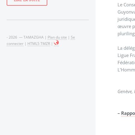
LIRE LA SUITE
Le Conse
Guyonvar
juridiqu
œuvre pa
plurilin
- 2026 — TAMAZGHA |
Plan du site
|
Se
connecter
|
HTML5 TMZR
|
La délég
Ligue Fr
Fédérati
L’Homm
–
Rappo