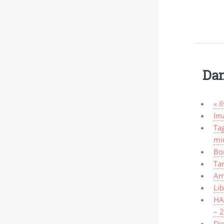
Dan
« I
Ima
Tag
mi
Bo
Ta
Am
Lib
HAW
– 
Dic