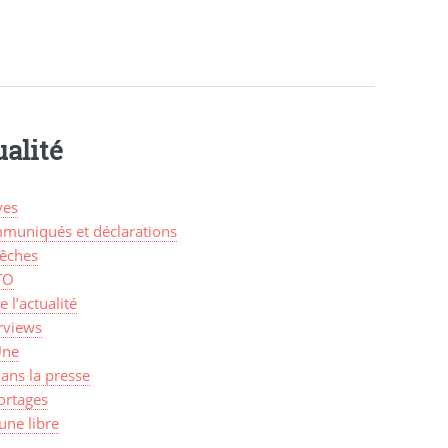
alité
ves
muniqués et déclarations
êches
TO
de l’actualité
rviews
Une
ans la presse
ortages
une libre