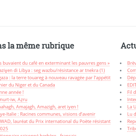
s la même rubrique
Actu
ls buvaient du café en exterminant les pauvres gens »
Brè
ziɣen di Libya : seg wazbu/résistance ar tnekra (1)
Com
aza : la terre touareg à nouveau ravagée par l’appétit
Dép
nier du Niger et du Canada
EDI
nne année !
Fil 
murt-iw, Aẓru
Inte
ahagh, Amajagh, Amazigh, aret iyen !
La 
ye-Italie : Racines communes, visions d’avenir
Lu d
AD, lauréat du Prix international du Poète résistant
Rep
2025
Trib
tionnaire raisonné berbère - français