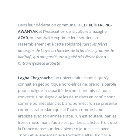
Dans leur déclaration commune, le
CDTN
, le
FREPIC-
AWANYAK
et l’Association de la culture amazighe
AZAR
, ont souhaité exprimer leur soutien au
rassemblement et à cette solidarité "
avec les frères
amazighs de Libye, architectes de la fin de la tyrannie de
Kadhafi, qui ont gardé une dignité très élevée face à
l’intransigeance arabiste
".
Lagha Chegrouche
, un universitaire chaoui, qui s’y
connait en géopolitique nord-africaine, prend la parole
pour souligne la capacité de « nos ennemis » à nous
convertir. Il souligne que les deux clans en conflit sont
comme bonnet blanc et blanc bonnet : l’un se présente
comme arabo-islamique et l’autre comme islmo-
arabiste avec son armée arabe, l’un est soutenu par les
frères musulmans l’autre est par les salafistes. Il dit que
la France danse sur deux pieds : n jour elle est avec
Tripoli et le lendemain elle soutient Haftar. Il dit que