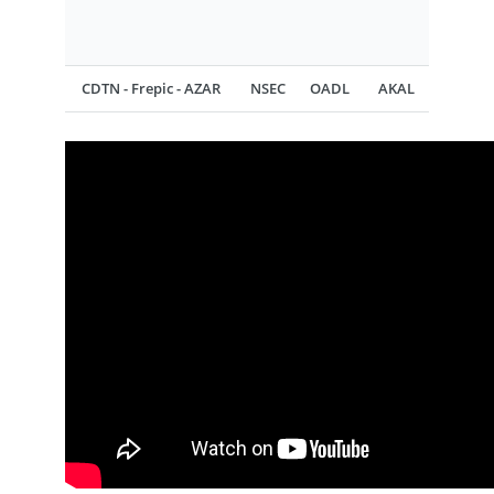
CDTN - Frepic - AZAR
NSEC
OADL
AKAL