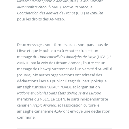
Rassemblement pour la Kabylie
(RPK), le
Mouvement
autonomiste chaoui
(MAC),
TamynutFrance
, la
Coordination des Kabyles de France
(CKF) et
Izmulen
pour les droits des At-Mzab.
Deux messages, sous forme vocale, sont parvenus de
Libye et que le public a eu à écouter : l’un est un
message du
Haut conseil des Amazighs de Libye
(HCAL) /
AMNIL, par la voix de Hicham Ahmadi, l’autre est un
message de Chawqi Mɛemmeṛ de l’Université d’At-Willul
(Zouara). Six autres organisations ont adressé des
déclarations lues au public : il s’agit du parti politique
amazigh tunisien "AKAL", l’OADL et l’organisation
Nations et Colonies Sans États d’Afrique et d’Europe
membres du NSEC. Le CDTN, le parti indépendantiste
canarien
Frepic Awanak
, et l’association culturelle
amazighe canarienne
AZAR
ont envoyé une déclaration
commune.