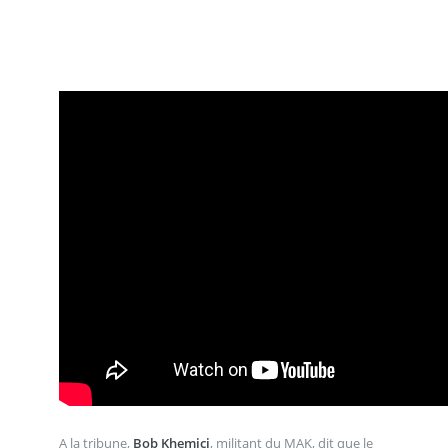
A la tribune,
Bob Khemici
, militant du MAK, dit que le