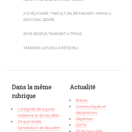
A D YEJ A SVER I TWCULT AN DR FAKHER I YANYA U
DAVU NAL DJZAÏR.
AFUS DEGFUS TAAKUMT A TIFSUS
TAMAZYA LATLEHU A RETDUKLI
Dans la même
Actualité
rubrique
Brèves
Communiqués et
L’indignité́ de la junte
déclarations
malienne et de ses alliés
Dépêches
Ce que révèle
EDITO
l’arrestation de Boualem
Fil de l’actualité