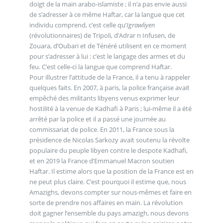
doigt de la main arabo-islamiste ; il n’a pas envie aussi
de s’adresser à ce même Haftar, car la langue que cet
individu comprend, c’est celle qu’
Igrawliyen
(révolutionnaires) de Tripoli, d’Adrar n Infusen, de
Zouara, d’Oubari et de Ténéré utilisent en ce moment
pour s’adresser à lui : c’est le langage des armes et du
feu. C’est celle-ci la langue que comprend Haftar.
Pour illustrer l’attitude de la France, il a tenu à rappeler
quelques faits. En 2007, à paris, la police française avait
empêché des militants libyens venus exprimer leur
hostilité à la venue de Kadhafi à Paris ; lui-même il a été
arrêté par la police et il a passé une journée au
commissariat de police. En 2011, la France sous la
présidence de Nicolas Sarkozy avait soutenu la révolte
populaire du peuple libyen contre le despote Kadhafi,
et en 2019 la France d’Emmanuel Macron soutien
Haftar. Il estime alors que la position de la France est en
ne peut plus claire. C’est pourquoi il estime que, nous
Amazighs, devons compter sur nous-mêmes et faire en
sorte de prendre nos affaires en main. La révolution
doit gagner l’ensemble du pays amazigh, nous devons