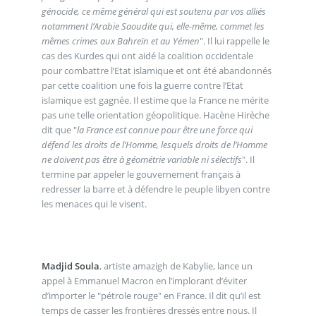
génocide, ce même général qui est soutenu par vos alliés
notamment l’Arabie Saoudite qui, elle-même, commet les
mêmes crimes aux Bahreïn et au Yémen
". Il lui rappelle le
cas des Kurdes qui ont aidé la coalition occidentale
pour combattre l’Etat islamique et ont été abandonnés
par cette coalition une fois la guerre contre l’Etat
islamique est gagnée. Il estime que la France ne mérite
pas une telle orientation géopolitique. Hacène Hirèche
dit que "
la France est connue pour être une force qui
défend les droits de l’Homme, lesquels droits de l’Homme
ne doivent pas être à géométrie variable ni sélectifs
". Il
termine par appeler le gouvernement français à
redresser la barre et à défendre le peuple libyen contre
les menaces qui le visent.
Madjid Soula
, artiste amazigh de Kabylie, lance un
appel à Emmanuel Macron en l’implorant d’éviter
d’importer le "pétrole rouge" en France. Il dit qu’il est
temps de casser les frontières dressés entre nous. Il