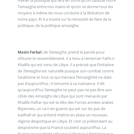
mener la politique qui fera en sorte qu’on saisisse notre
Tamazgha entre nos mains et qu’on se donne tous les
moyens à même de nous conduire à la libération de
notre pays. Et il a insisté sur la nécessité de faire de la
politique, de la politique amazighe.
Masin Ferkal
, de
Tamazgha
, prend la parole pour
clôturer le rassemblement. Il a tenu à remercier Fathi n
Khalifa qui est venu de Libye. Il a précisé que l’initiative
de
Tamazgha
est naturelle puisque son combat contre
l’arabisme et tout ce qui menace l’Amazighité ne date
pas d’aujourd’hui ; il remonte à sa naissance. Il dit
qu’aujourd’hui
Tamazgha
ne peut pas ne pas être aux
côtés des Amazighs de Libye qui sont menacés par
Khalifa Haftar qui est la tête des Forces armées arabes
libyennes, un va-t-en-guerre qui est sur les pas de
Kadhafi et qui entend mettre en place un nouveau
régime despotique en Libye. Et c’est ce prétendant au
despotisme que la France soutient aujourd’hui. La
France qui soutient celui qui s’attaque à l’instance que