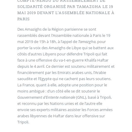
COMPTE-RENDU DU RASSEMBLEMENT DE
SOLIDARITÉ ORGANISÉ PAR TAMAZGHA LE 19
MAI 2019 DEVANT L’ASSEMBLÉE NATIONALE À
PARIS
Des Amazighs de la Région parisienne se sont
rassemblés devant l’Assemblée nationale à Paris le 19
mai 2019 de 15h à 18h, à l’appel de
Tamazgha
, pour
porter la voix des Amazighs de Libye qui se battent aux
côtés d’autres Libyens pour défendre Tripoli qui fait
face à une offensive du va-t-en-guerre Khalifa Haftar
depuis le 4 avril. Ce dernier est soutenu militairement et
financièrement par les Emirats arabes unis, l’Arabie
saoudite et l’Egypte qui ne cachent pas leurs soutiens.
La France, quant à elle, adopte une position pour le
moins ambiguë : d’un côté elle se dit soutenir le
Gouvernement d’Entente nationale
(GNL), basé à Tripoli,
et reconnu par les Nations unies et de l’autre elle
envoie ses experts militaires assister les Forces armées
arabes libyennes de Haftar dans leur offensive sur
Tripoli.