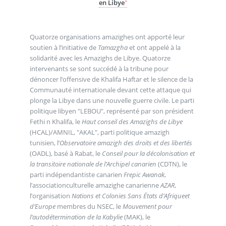
en Libye
"
Quatorze organisations amazighes ont apporté leur
soutien à l’initiative de
Tamazgha
et ont appelé à la
solidarité avec les Amazighs de Libye. Quatorze
intervenants se sont succédé à la tribune pour
dénoncer l’offensive de Khalifa Haftar et le silence de la
Communauté internationale devant cette attaque qui
plonge la Libye dans une nouvelle guerre civile. Le parti
politique libyen "LEBOU", représenté par son président
Fethi n Khalifa, le
Haut conseil des Amazighs de Libye
(HCAL)/AMNIL, "AKAL", parti politique amazigh
tunisien, l’
Observatoire amazigh des droits et des libertés
(OADL), basé à Rabat, le
Conseil pour la décolonisation et
la transitoire nationale de l’Archipel canarien
(CDTN), le
parti indépendantiste canarien
Frepic Awanak
,
l’associationculturelle amazighe canarienne
AZAR
,
l’organisation
Nations et Colonies Sans États d’Afriqueet
d’Europe
membres du NSEC, le
Mouvement pour
l’autodétermination de la Kabylie
(MAK), le