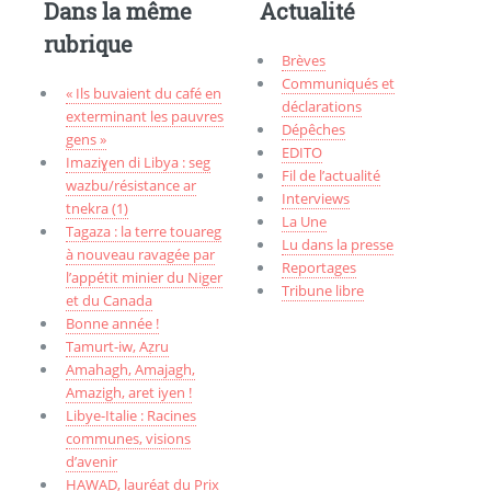
Dans la même
Actualité
rubrique
Brèves
Communiqués et
« Ils buvaient du café en
déclarations
exterminant les pauvres
Dépêches
gens »
EDITO
Imaziɣen di Libya : seg
Fil de l’actualité
wazbu/résistance ar
Interviews
tnekra (1)
La Une
Tagaza : la terre touareg
Lu dans la presse
à nouveau ravagée par
Reportages
l’appétit minier du Niger
Tribune libre
et du Canada
Bonne année !
Tamurt-iw, Aẓru
Amahagh, Amajagh,
Amazigh, aret iyen !
Libye-Italie : Racines
communes, visions
d’avenir
HAWAD, lauréat du Prix