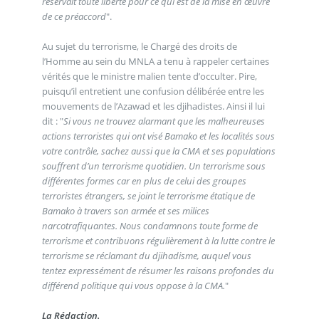
réservait toute liberté pour ce qui est de la mise en œuvre
de ce préaccord
".
Au sujet du terrorisme, le Chargé des droits de
l’Homme au sein du MNLA a tenu à rappeler certaines
vérités que le ministre malien tente d’occulter. Pire,
puisqu’il entretient une confusion délibérée entre les
mouvements de l’Azawad et les djihadistes. Ainsi il lui
dit : "
Si vous ne trouvez alarmant que les malheureuses
actions terroristes qui ont visé Bamako et les localités sous
votre contrôle, sachez aussi que la CMA et ses populations
souffrent d’un terrorisme quotidien. Un terrorisme sous
différentes formes car en plus de celui des groupes
terroristes étrangers, se joint le terrorisme étatique de
Bamako à travers son armée et ses milices
narcotrafiquantes. Nous condamnons toute forme de
terrorisme et contribuons régulièrement à la lutte contre le
terrorisme se réclamant du djihadisme, auquel vous
tentez expressément de résumer les raisons profondes du
différend politique qui vous oppose à la CMA.
"
La Rédaction.