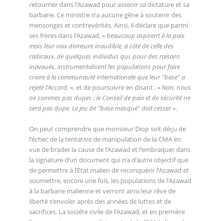
retourner dans l’Azawad pour asseoir sa dictature et sa
barbarie. Ce ministre n’a aucune gêne à soutenir des
mensonges et contrevérités. Ainsi, il déclare que parmi
ses frères dans l’Azawad, «
beaucoup aspirent à la paix
mais leur voix demeure inaudible, à côté de celle des
radicaux, de quelques individus qui, pour des raisons
inavoués, instrumentalisent les populations pour faire
croire à la communauté internationale que leur "base" a
rejeté l’Accord.
», et de poursuivre en disant : «
Non, nous
ne sommes pas dupes ; le Conseil de paix et de sécurité ne
sera pas dupe. Le jeu de "base masqué" doit cesser
».
On peut comprendre que monsieur Diop soit déçu de
l’échec de la tentative de manipulation de la CMA en
vue de brader la cause de l’Azawad et l’embraquer dans
la signature d’un document qui n’a d’autre objectif que
de permettre à l’Etat malien de reconquérir l’Azawad et
soumettre, encore une fois, les populations de l’Azawad
à la barbarie malienne et verront ainsi leur rêve de
liberté s’envoler après des années de luttes et de
sacrifices. La société civile de l’Azawad, et en première