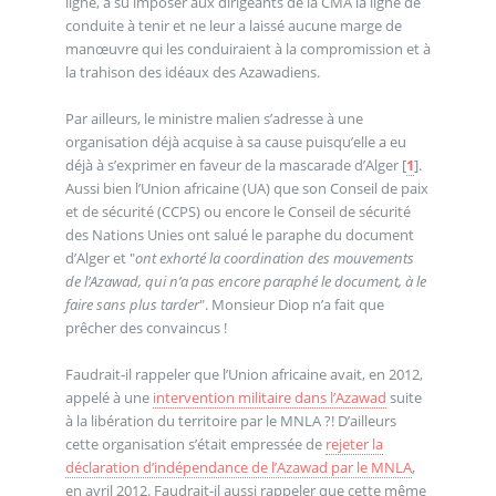
ligne, a su imposer aux dirigeants de la CMA la ligne de
conduite à tenir et ne leur a laissé aucune marge de
manœuvre qui les conduiraient à la compromission et à
la trahison des idéaux des Azawadiens.
Par ailleurs, le ministre malien s’adresse à une
organisation déjà acquise à sa cause puisqu’elle a eu
déjà à s’exprimer en faveur de la mascarade d’Alger
[
1
]
.
Aussi bien l’Union africaine (UA) que son Conseil de paix
et de sécurité (CCPS) ou encore le Conseil de sécurité
des Nations Unies ont salué le paraphe du document
d’Alger et "
ont exhorté la coordination des mouvements
de l’Azawad, qui n’a pas encore paraphé le document, à le
faire sans plus tarder
". Monsieur Diop n’a fait que
prêcher des convaincus !
Faudrait-il rappeler que l’Union africaine avait, en 2012,
appelé à une
intervention militaire dans l’Azawad
suite
à la libération du territoire par le MNLA ?! D’ailleurs
cette organisation s’était empressée de
rejeter la
déclaration d’indépendance de l’Azawad par le MNLA
,
en avril 2012. Faudrait-il aussi rappeler que cette même