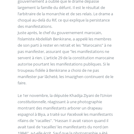
gouvernement a oublié que le drame dépasse
largement la famille du défunt. Il est le résultat de
l’arbitraire de la monarchie et de ses relais. Le drame a
choqué au-delà du Rif, ce qui explique la persistance
des manifestations.
Juste après, le chef du gouvernement marocain,
l’islamiste Abdelilah Benkirane, a appelé les membres
de son parti à rester en retrait et les "Marocains" à ne
pas manifester, assurant que "les manifestations ne
servent à rien. L’article 29 de la constitution marocaine
autorise pourtant les manifestations publiques. Si le
troupeau fidèle à Benkirane a choisi de ne pas
manifester par lâcheté, les Imazighen continuent de le
faire.
Le 1er novembre, la députée Khadija Ziyani de l’
Union
constitutionnelle
, réagissant à une photographie
montrant des manifestants arborer un drapeau
espagnol à Biya, a traité sur
Facebook
les manifestants
rifains de "racailles". "Hassan II avait raison quand il
avait taxé de ‘racailles’ les manifestants du nord (en
1984)", a-t-elle écrit. Sauf que la photographie a été