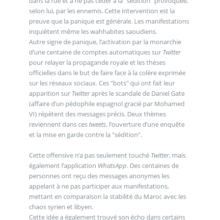
dans la rue et à ne pas céder à la "sédition" provoquée,
selon lui, par les ennemis. Cette intervention est la
preuve que la panique est générale. Les manifestations
inquiètent même les wahhabites saoudiens.
Autre signe de panique, l’activation par la monarchie
d’une centaine de comptes automatiques sur
Twitter
pour relayer la propagande royale et les thèses
officielles dans le but de faire face à la colère exprimée
sur les réseaux sociaux. Ces "bots" qui ont fait leur
apparition sur
Twitter
après le scandale de Daniel Gate
(affaire d’un pédophile espagnol gracié par Mohamed
VI) répètent des messages précis. Deux thèmes
reviennent dans ces
tweets
, l’ouverture d’une enquête
et la mise en garde contre la "sédition".
Cette offensive n’a pas seulement touché
Twitter
, mais
également l’application
WhatsApp
. Des centaines de
personnes ont reçu des messages anonymes les
appelant à ne pas participer aux manifestations,
mettant en comparaison la stabilité du Maroc avec les
chaos syrien et libyen.
Cette idée a également trouvé son écho dans certains