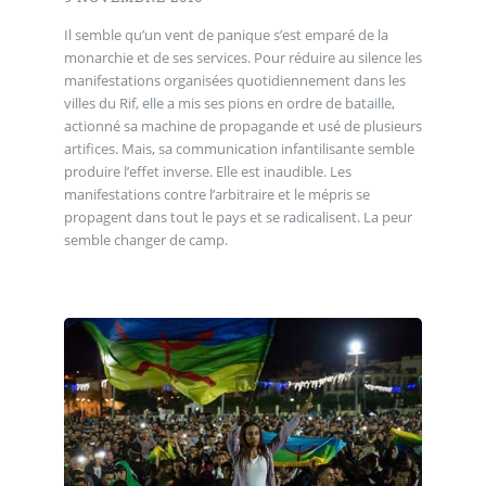
Il semble qu’un vent de panique s’est emparé de la
monarchie et de ses services. Pour réduire au silence les
manifestations organisées quotidiennement dans les
villes du Rif, elle a mis ses pions en ordre de bataille,
actionné sa machine de propagande et usé de plusieurs
artifices. Mais, sa communication infantilisante semble
produire l’effet inverse. Elle est inaudible. Les
manifestations contre l’arbitraire et le mépris se
propagent dans tout le pays et se radicalisent. La peur
semble changer de camp.