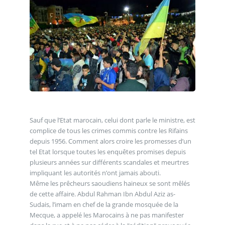
Sauf que l’Etat marocain, celui dont parle le ministre, est
complice de tous les crimes commis contre les Rifains
depuis 1956. Comment alors croire les promesses d’un
tel Etat lorsque toutes les enquêtes promises depuis
plusieurs années sur différents scandales et meurtres
impliquant les autorités n’ont jamais abouti.
Même les prêcheurs saoudiens haineux se sont mêlés
de cette affaire. Abdul Rahman Ibn Abdul Aziz as-
Sudais, l’imam en chef de la grande mosquée de la
Mecque, a appelé les Marocains à ne pas manifester