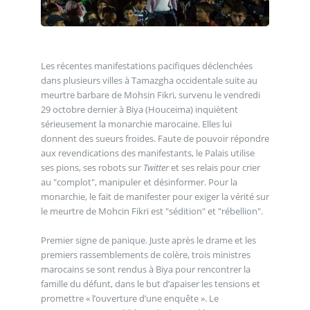
Les récentes manifestations pacifiques déclenchées
dans plusieurs villes à Tamazgha occidentale suite au
meurtre barbare de Mohsin Fikri, survenu le vendredi
29 octobre dernier à Biya (Houceima) inquiètent
sérieusement la monarchie marocaine. Elles lui
donnent des sueurs froides. Faute de pouvoir répondre
aux revendications des manifestants, le Palais utilise
ses pions, ses robots sur
Twitter
et ses relais pour crier
au "complot", manipuler et désinformer. Pour la
monarchie, le fait de manifester pour exiger la vérité sur
le meurtre de Mohcin Fikri est "sédition" et "rébellion".
Premier signe de panique. Juste après le drame et les
premiers rassemblements de colère, trois ministres
marocains se sont rendus à Biya pour rencontrer la
famille du défunt, dans le but d’apaiser les tensions et
promettre « l’ouverture d’une enquête ». Le