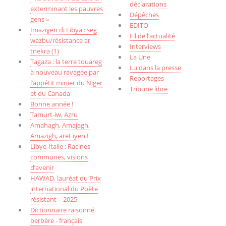
déclarations
exterminant les pauvres
Dépêches
gens »
EDITO
Imaziɣen di Libya : seg
Fil de l’actualité
wazbu/résistance ar
Interviews
tnekra (1)
La Une
Tagaza : la terre touareg
Lu dans la presse
à nouveau ravagée par
Reportages
l’appétit minier du Niger
Tribune libre
et du Canada
Bonne année !
Tamurt-iw, Aẓru
Amahagh, Amajagh,
Amazigh, aret iyen !
Libye-Italie : Racines
communes, visions
d’avenir
HAWAD, lauréat du Prix
international du Poète
résistant – 2025
Dictionnaire raisonné
berbère - français