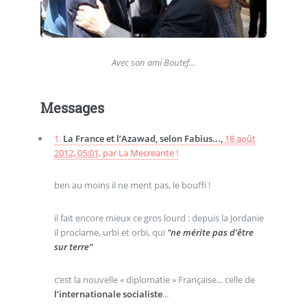
Avec son ami Boutef...
Messages
1.
La France et l’Azawad, selon Fabius...,
18 août
2012, 05:01
,
par
La Mecreante !
ben au moins il ne ment pas, le bouffi !
il fait encore mieux ce gros lourd : depuis la Jordanie
il proclame, urbi et orbi, qui
"ne mérite pas d’être
sur terre"
c’est la nouvelle « diplomatie » Française... celle de
l’internationale socialiste
...