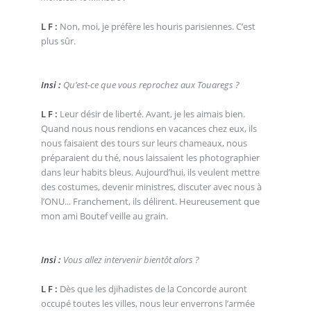
L F :
Non, moi, je préfère les houris parisiennes. C’est
plus sûr.
Insi :
Qu’est-ce que vous reprochez aux Touaregs ?
L F :
Leur désir de liberté. Avant, je les aimais bien.
Quand nous nous rendions en vacances chez eux, ils
nous faisaient des tours sur leurs chameaux, nous
préparaient du thé, nous laissaient les photographier
dans leur habits bleus. Aujourd’hui, ils veulent mettre
des costumes, devenir ministres, discuter avec nous à
l’ONU... Franchement, ils délirent. Heureusement que
mon ami Boutef veille au grain.
Insi :
Vous allez intervenir bientôt alors ?
L F :
Dès que les djihadistes de la Concorde auront
occupé toutes les villes, nous leur enverrons l’armée