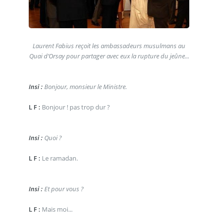
Laurent Fabius reçoit les ambassadeurs musulmans au
Quai d’Orsay pour partager avec eux la rupture du jeûne...
Insi :
Bonjour, monsieur le Ministre.
L F :
Bonjour ! pas trop dur ?
Insi :
Quoi ?
L F :
Le ramadan.
Insi :
Et pour vous ?
L F :
Mais moi...