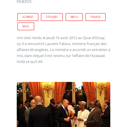
FABIUS
AZAWAD
TOUAREG
MNLA
FRANCE
MALI
Insi s’est rendu le jeudi 16 août 2012 au Quai d’Orsay,
où il a rencontré Laurent Fabius, ministre français des
affaires étrangères. Le ministre a accordé un entretien à
Insi, dans lequel il est revenu sur l’affaire de l’Azawad.
Voilà ce qu’il dit.