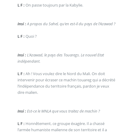
L F :
On passe toujours par la Kabylie.
Insi :
A propos du Sahel, qu’en est-il du pays de l’Azawad ?
L F :
Quoi ?
Insi :
L’Azawad, le pays des Touaregs. Le nouvel Etat
indépendant.
L F :
Ah ! Vous voulez dire le Nord du Mali. On doit
intervenir pour écraser ce machin touareg qui a décrété
l’indépendance du territoire français, pardon je veux
dire malien.
Insi :
Est-ce le MNLA que vous traitez de machin ?
L F :
Honnêtement, ce groupe éxagère. Il a chassé
l’armée humaniste malienne de son territoire et il a