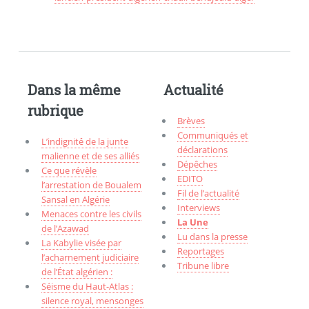
Dans la même
Actualité
rubrique
Brèves
Communiqués et
L’indignité́ de la junte
déclarations
malienne et de ses alliés
Dépêches
Ce que révèle
EDITO
l’arrestation de Boualem
Fil de l’actualité
Sansal en Algérie
Interviews
Menaces contre les civils
La Une
de l’Azawad
Lu dans la presse
La Kabylie visée par
Reportages
l’acharnement judiciaire
Tribune libre
de l’État algérien :
Séisme du Haut-Atlas :
silence royal, mensonges