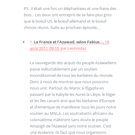
PS : il était une fois un éléphanteau et une fraise des
bois... Les deux ont entrepris de se faire plus gros
que le boeuf-US, le boeuf-allemand et le boeuf-
chinois réunis. Suite au prochain épisode...
1.
La France et l’Azawad, selon Fabius...,
19
août 2012, 09:10
,
par
Leonnidaz
La sauvegarde des acquis du peuple Azawadiens
passe inéluctablement par un soutien
inconditionnel de tous les berbères du monde.
Donc à nous de montrer que nous pouvons
nous unir. Partout du Maroc à l’Égypte en
passant par la Kabylie les Aures la Libye, le Niger
et les îles canaris ansi que les berberes d’Europe
et d’Amérique de manifester tous les jours notre
soutien au MNLA. Les soutraitants africains du
colonialisme mâteront sans doute le peuple
Amazigh de l’Azawad sans notre soutien. C’est
une évidence. Ils faut que nous organisons.