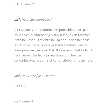
L F :
Et alors ?
Insi :
Vous êtes coupables !
L F :
Nuance, nous sommes responsables, mais pas
coupables. Maintenant je vous laisse, je vais recevoir
Antoine Besbous et Antoine Sfaïr pour discuter de la
situation en Syrie, puis je passerai à la mosquée de
Paris pour manger avec Dalil Boubekeur. C’est Laïlat El
kadr ce soir. D’ailleurs j’ai jeuné aujourd’hui par
solidarité avec nos amis et cons... citoyens musulmans.
Insi :
Vous avez fait un voeu ?
L F :
Oui.
Insi :
Lequel ?