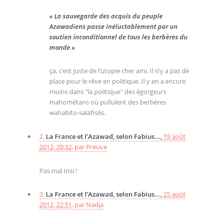
« La sauvegarde des acquis du peuple
Azawadiens passe inéluctablement par un
soutien inconditionnel de tous les berbères du
monde »
ça, c’est juste de l’utopie cher ami. Il n’y a pas de
place pour le rêve en politique. Il y en a encore
moins dans "la politique" des égorgeurs
mahométans où pullulent des berbères
wahabito-salafisés.
2.
La France et l’Azawad, selon Fabius...,
19 août
2012, 20:32
,
par
Preuve
Pas mal Insi !
3.
La France et l’Azawad, selon Fabius...,
25 août
2012, 22:51
,
par
Nadja