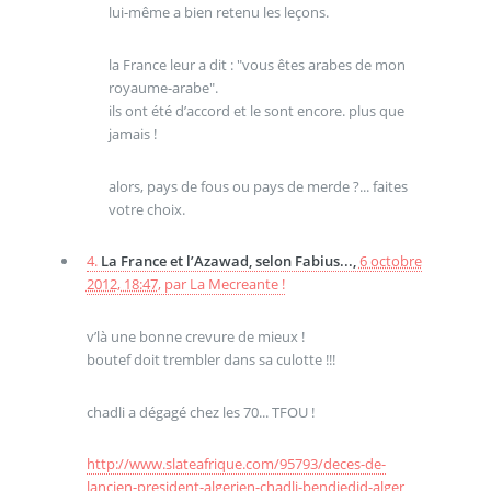
lui-même a bien retenu les leçons.
la France leur a dit : "vous êtes arabes de mon
royaume-arabe".
ils ont été d’accord et le sont encore. plus que
jamais !
alors, pays de fous ou pays de merde ?... faites
votre choix.
4.
La France et l’Azawad, selon Fabius...,
6 octobre
2012, 18:47
,
par
La Mecreante !
v’là une bonne crevure de mieux !
boutef doit trembler dans sa culotte !!!
chadli a dégagé chez les 70... TFOU !
http://www.slateafrique.com/95793/deces-de-
lancien-president-algerien-chadli-bendjedid-alger