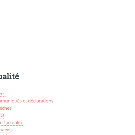
alité
ves
muniqués et déclarations
êches
TO
de l’actualité
rviews