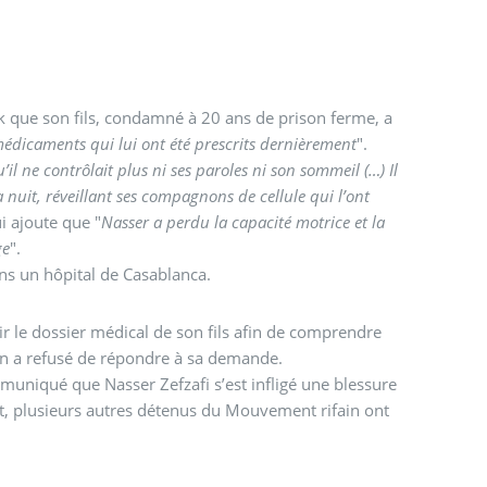
k que son fils, condamné à 20 ans de prison ferme, a
e médicaments qui lui ont été prescrits dernièrement
".
’il ne contrôlait plus ni ses paroles ni son sommeil (…) Il
 la nuit, réveillant ses compagnons de cellule qui l’ont
ui ajoute que "
Nasser a perdu la capacité motrice et la
ge
".
ans un hôpital de Casablanca.
ir le dossier médical de son fils afin de comprendre
on a refusé de répondre à sa demande.
muniqué que Nasser Zefzafi s’est infligé une blessure
nt, plusieurs autres détenus du Mouvement rifain ont