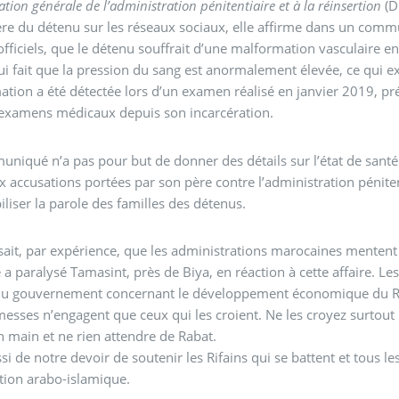
ation générale de l’administration pénitentiaire et à la réinsertion
(DGAPR) rétro-pé
ère du détenu sur les réseaux sociaux, elle affirme dans un commu
fficiels, que le détenu souffrait d’une malformation vasculaire en
qui fait que la pression du sang est anormalement élevée, ce qui 
tion a été détectée lors d’un examen réalisé en janvier 2019, pré
 examens médicaux depuis son incarcération.
niqué n’a pas pour but de donner des détails sur l’état de santé 
x accusations portées par son père contre l’administration péniten
iliser la parole des familles des détenus.
ait, par expérience, que les administrations marocaines mentent
 a paralysé Tamasint, près de Biya, en réaction à cette affaire.
du gouvernement concernant le développement économique du R
esses n’engagent que ceux qui les croient. Ne les croyez surtout 
n main et ne rien attendre de Rabat.
ussi de notre devoir de soutenir les Rifains qui se battent et tous l
tion arabo-islamique.