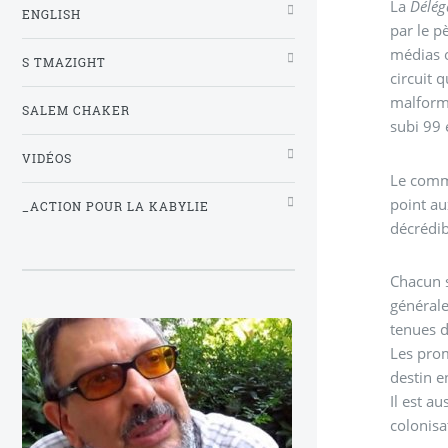
La
Délég
ENGLISH
par le p
médias o
S TMAZIGHT
circuit 
malforma
SALEM CHAKER
subi 99
VIDÉOS
Le commu
point au
_ACTION POUR LA KABYLIE
décrédib
Chacun s
générale
tenues 
Les prom
destin e
Il est a
colonisa