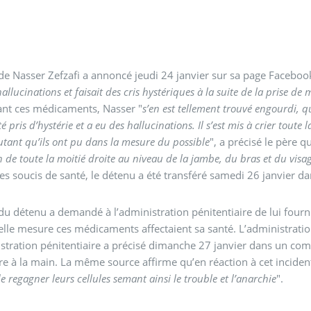
de Nasser Zefzafi a annoncé jeudi 24 janvier sur sa page Faceboo
allucinations et faisait des cris hystériques à la suite de la prise d
ant ces médicaments, Nasser "
s’en est tellement trouvé engourdi, qu
té pris d’hystérie et a eu des hallucinations. Il s’est mis à crier toute
autant qu’ils ont pu dans la mesure du possible
", a précisé le père q
n de toute la moitié droite au niveau de la jambe, du bras et du visa
ces soucis de santé, le détenu a été transféré samedi 26 janvier d
du détenu a demandé à l’administration pénitentiaire de lui fourn
lle mesure ces médicaments affectaient sa santé. L’administrati
stration pénitentiaire a précisé dimanche 27 janvier dans un com
re à la main. La même source affirme qu’en réaction à cet incide
e regagner leurs cellules semant ainsi le trouble et l’anarchie
".