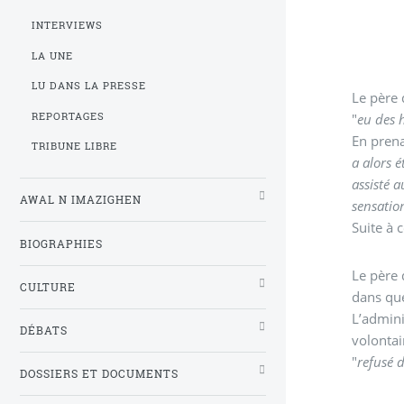
INTERVIEWS
LA UNE
LU DANS LA PRESSE
Le père 
REPORTAGES
"
eu des h
En pren
TRIBUNE LIBRE
a alors é
assisté 
AWAL N IMAZIGHEN
sensatio
Suite à 
BIOGRAPHIES
Le père 
CULTURE
dans que
L’admini
DÉBATS
volontai
"
refusé d
DOSSIERS ET DOCUMENTS