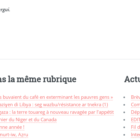
ergui.
s la même rubrique
Actu
ls buvaient du café en exterminant les pauvres gens »
Brè
ziɣen di Libya : seg wazbu/résistance ar tnekra (1)
Com
aza : la terre touareg à nouveau ravagée par l’appétit
Dép
nier du Niger et du Canada
EDI
nne année !
Fil 
murt-iw, Aẓru
Inte