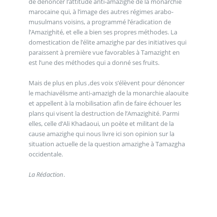
de dénoncer l’attitude anti-amazighe de la monarchie
marocaine qui, à l’image des autres régimes arabo-
musulmans voisins, a programmé l’éradication de
l’Amazighité, et elle a bien ses propres méthodes. La
domestication de l’élite amazighe par des initiatives qui
paraissent à première vue favorables à Tamazight en
est l’une des méthodes qui a donné ses fruits.
Mais de plus en plus ,des voix s’élèvent pour dénoncer
le machiavélisme anti-amazigh de la monarchie alaouite
et appellent à la mobilisation afin de faire échouer les
plans qui visent la destruction de l’Amazighité. Parmi
elles, celle d’Ali Khadaoui, un poète et militant de la
cause amazighe qui nous livre ici son opinion sur la
situation actuelle de la question amazighe à Tamazgha
occidentale.
La Rédaction
.