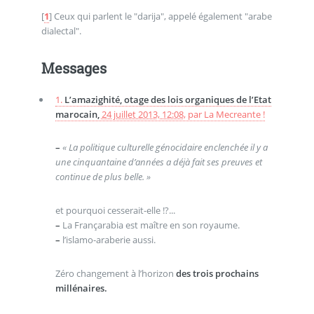
[
1
]
Ceux qui parlent le "darija", appelé également "arabe
dialectal".
Messages
1.
L’amazighité, otage des lois organiques de l’Etat
marocain,
24 juillet 2013, 12:08
,
par
La Mecreante !
–
« La politique culturelle génocidaire enclenchée il y a
une cinquantaine d’années a déjà fait ses preuves et
continue de plus belle. »
et pourquoi cesserait-elle !?...
–
La Françarabia est maître en son royaume.
–
l’islamo-araberie aussi.
Zéro changement à l’horizon
des trois prochains
millénaires.