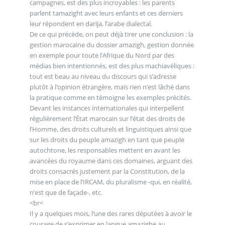
campagnes, est des plus incroyables : les parents
parlent tamazight avec leurs enfants et ces derniers
leur répondent en darija, l’arabe dialectal.
De ce qui précède, on peut déjà tirer une conclusion : la
gestion marocaine du dossier amazigh, gestion donnée
en exemple pour toute l’Afrique du Nord par des
médias bien intentionnés, est des plus machiavéliques :
tout est beau au niveau du discours qui s’adresse
plutôt à l’opinion étrangère, mais rien n’est lâché dans
la pratique comme en témoigne les exemples précités.
Devant les instances internationales qui interpellent
régulièrement l’État marocain sur l’état des droits de
l’Homme, des droits culturels et linguistiques ainsi que
sur les droits du peuple amazigh en tant que peuple
autochtone, les responsables mettent en avant les
avancées du royaume dans ces domaines, arguant des
droits consacrés justement par la Constitution, de la
mise en place de l’IRCAM, du pluralisme -qui, en réalité,
n’est que de façade-, etc.
<br<
Il y a quelques mois, l’une des rares députées à avoir le
courage de s’exprimer en langue amazighe au