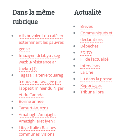
Dans la même
Actualité
rubrique
Brèves
Communiqués et
« Ils buvaient du café en
déclarations
exterminant les pauvres
Dépêches
gens »
EDITO
Imaziɣen di Libya : seg
Fil de l’actualité
wazbu/résistance ar
Interviews
tnekra (1)
La Une
Tagaza : la terre touareg
Lu dans la presse
à nouveau ravagée par
Reportages
l’appétit minier du Niger
Tribune libre
et du Canada
Bonne année !
Tamurt-iw, Aẓru
Amahagh, Amajagh,
Amazigh, aret iyen !
Libye-Italie : Racines
communes, visions