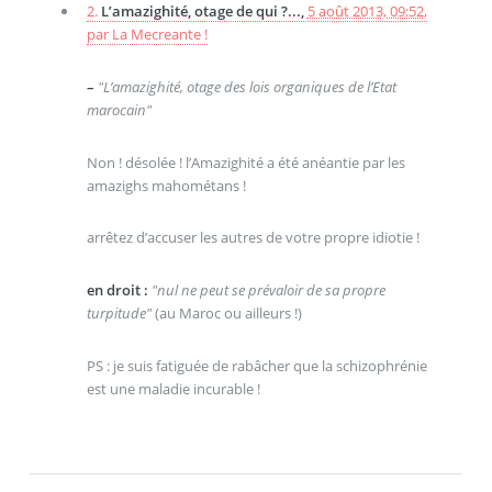
2.
L’amazighité, otage de qui ?...,
5 août 2013, 09:52
,
par
La Mecreante !
–
"L’amazighité, otage des lois organiques de l’Etat
marocain"
Non ! désolée ! l’Amazighité a été anéantie par les
amazighs mahométans !
arrêtez d’accuser les autres de votre propre idiotie !
en droit :
"nul ne peut se prévaloir de sa propre
turpitude"
(au Maroc ou ailleurs !)
PS : je suis fatiguée de rabâcher que la schizophrénie
est une maladie incurable !