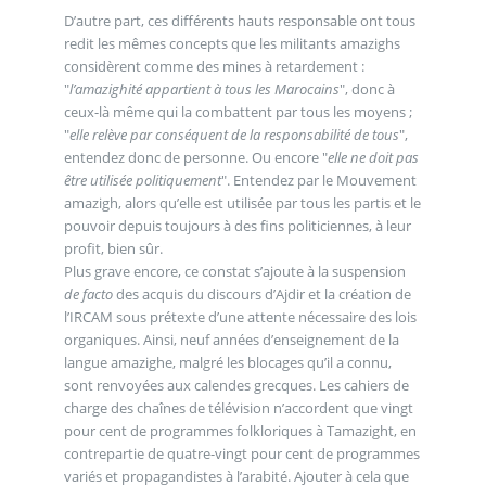
D’autre part, ces différents hauts responsable ont tous
redit les mêmes concepts que les militants amazighs
considèrent comme des mines à retardement :
"
l’amazighité appartient à tous les Marocains
", donc à
ceux-là même qui la combattent par tous les moyens ;
"
elle relève par conséquent de la responsabilité de tous
",
entendez donc de personne. Ou encore "
elle ne doit pas
être utilisée politiquement
". Entendez par le Mouvement
amazigh, alors qu’elle est utilisée par tous les partis et le
pouvoir depuis toujours à des fins politiciennes, à leur
profit, bien sûr.
Plus grave encore, ce constat s’ajoute à la suspension
de facto
des acquis du discours d’Ajdir et la création de
l’IRCAM sous prétexte d’une attente nécessaire des lois
organiques. Ainsi, neuf années d’enseignement de la
langue amazighe, malgré les blocages qu’il a connu,
sont renvoyées aux calendes grecques. Les cahiers de
charge des chaînes de télévision n’accordent que vingt
pour cent de programmes folkloriques à Tamazight, en
contrepartie de quatre-vingt pour cent de programmes
variés et propagandistes à l’arabité. Ajouter à cela que