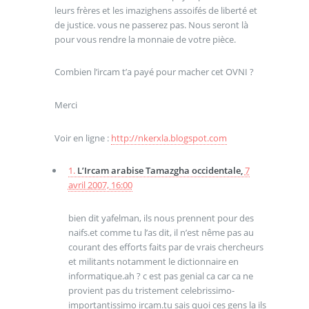
leurs frères et les imazighens assoifés de liberté et
de justice. vous ne passerez pas. Nous seront là
pour vous rendre la monnaie de votre pièce.
Combien l’ircam t’a payé pour macher cet OVNI ?
Merci
Voir en ligne :
http://nkerxla.blogspot.com
1.
L’Ircam arabise Tamazgha occidentale,
7
avril 2007, 16:00
bien dit yafelman, ils nous prennent pour des
naifs.et comme tu l’as dit, il n’est nême pas au
courant des efforts faits par de vrais chercheurs
et militants notamment le dictionnaire en
informatique.ah ? c est pas genial ca car ca ne
provient pas du tristement celebrissimo-
importantissimo ircam.tu sais quoi ces gens la ils