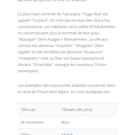
Le plus haut sommet de Tamazgha "Tugg-Akal" est
appelé "Toubkal". Un mot qui ne veut rien dire à ma
connaissance. Les habitants de la vallée d’Oukaïmeden
ne reconnaissent plus le sommet de leur pays.
"Mazagan" (Mm-Azagen / littéralement : la ville aux
cornes) est devenue "Al Jadida". "Mogador" (Mm-
Ugadir/ la ville fortifiée) est devenue "Essaouira".
"Imetghern" s’est vu ôter son beau toponyme et
devient "Errachidia". Aveugle de naissance, l’Ircam
obtempère.
Les exemples des toponymes arabisés conservés dans
la carte de l’Ircam font légion. En voici quelques-uns :
Tétouan
Tittawin
(les yeux)
Al Houceima
Biya
Mlilia
Mritch