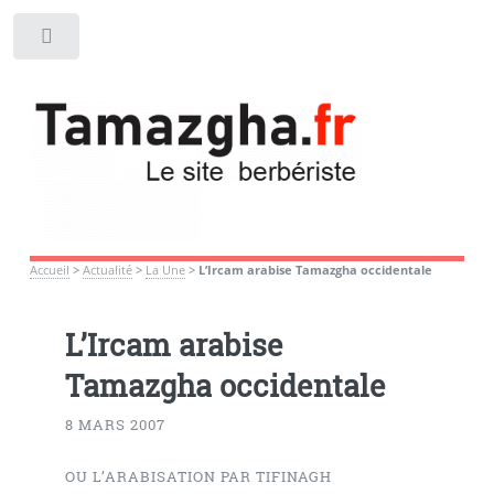
Toggle
Accueil
>
Actualité
>
La Une
>
L’Ircam arabise Tamazgha occidentale
L’Ircam arabise
Tamazgha occidentale
8 MARS 2007
OU L’ARABISATION PAR TIFINAGH