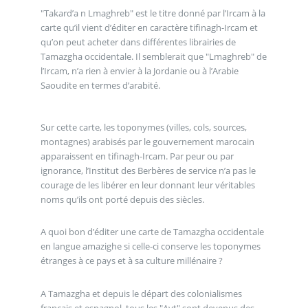
"Takard’a n Lmaghreb" est le titre donné par l’Ircam à la
carte qu’il vient d’éditer en caractère tifinagh-Ircam et
qu’on peut acheter dans différentes librairies de
Tamazgha occidentale. Il semblerait que "Lmaghreb" de
l’Ircam, n’a rien à envier à la Jordanie ou à l’Arabie
Saoudite en termes d’arabité.
Sur cette carte, les toponymes (villes, cols, sources,
montagnes) arabisés par le gouvernement marocain
apparaissent en tifinagh-Ircam. Par peur ou par
ignorance, l’Institut des Berbères de service n’a pas le
courage de les libérer en leur donnant leur véritables
noms qu’ils ont porté depuis des siècles.
A quoi bon d’éditer une carte de Tamazgha occidentale
en langue amazighe si celle-ci conserve les toponymes
étranges à ce pays et à sa culture millénaire ?
A Tamazgha et depuis le départ des colonialismes
français et espagnol, tous les "Ayt" sont devenus des