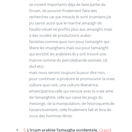
se croient importants déja de faire partie de
l’ircam, de pouvoir finalement faire des
recherches car par miracle ils sont ircamiens.j’ai
pu savoir aussi que le marché amazigh de
l’audio-visuel ne profite plus aux amazighs mais
a des société de productions arabo-
fassistes.comme quoi non pour tamazight qui
libere les imazighens mais oui pour tamazight
qui enrichit les arabistes.ils y ont trouvé une
manne comme du petrole(bande essinée, cd,
dvd etc).
mais nous serons toujours la pour dire non,
pour continuer a produire et promouvoir la vraie
culture quoi soit, une culture liberatrice,
emancipatrice,celle qui renoue avec la vraie ame
de l’amazighité, celle qui casse les jougs du
mesonge, de la manipulation, de l’escroquerie,de
l’asservissement, celle finalement fait et fera de
nous des hommes libres.
5.
L’Ircam arabise Tamazgha occidentale,
13 avril