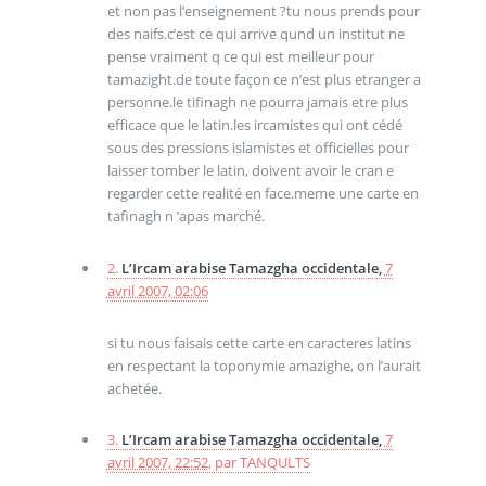
et non pas l’enseignement ?tu nous prends pour
des naifs.c’est ce qui arrive qund un institut ne
pense vraiment q ce qui est meilleur pour
tamazight.de toute façon ce n’est plus etranger a
personne.le tifinagh ne pourra jamais etre plus
efficace que le latin.les ircamistes qui ont cédé
sous des pressions islamistes et officielles pour
laisser tomber le latin, doivent avoir le cran e
regarder cette realité en face.meme une carte en
tafinagh n ’apas marché.
2.
L’Ircam arabise Tamazgha occidentale,
7
avril 2007, 02:06
si tu nous faisais cette carte en caracteres latins
en respectant la toponymie amazighe, on l’aurait
achetée.
3.
L’Ircam arabise Tamazgha occidentale,
7
avril 2007, 22:52
,
par
TANQULTS