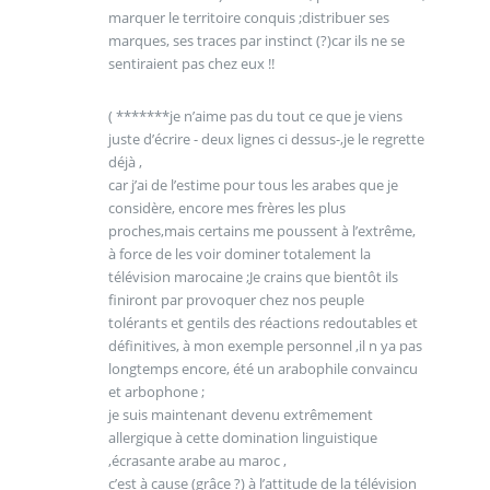
marquer le territoire conquis ;distribuer ses
marques, ses traces par instinct (?)car ils ne se
sentiraient pas chez eux !!
( *******je n’aime pas du tout ce que je viens
juste d’écrire - deux lignes ci dessus-,je le regrette
déjà ,
car j’ai de l’estime pour tous les arabes que je
considère, encore mes frères les plus
proches,mais certains me poussent à l’extrême,
à force de les voir dominer totalement la
télévision marocaine ;Je crains que bientôt ils
finiront par provoquer chez nos peuple
tolérants et gentils des réactions redoutables et
définitives, à mon exemple personnel ,il n ya pas
longtemps encore, été un arabophile convaincu
et arbophone ;
je suis maintenant devenu extrêmement
allergique à cette domination linguistique
,écrasante arabe au maroc ,
c’est à cause (grâce ?) à l’attitude de la télévision