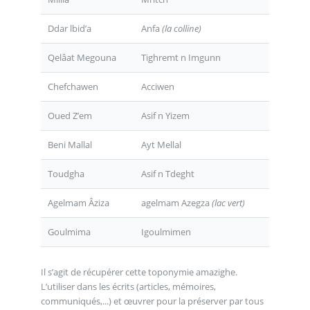
Ddar lbid’a
Anfa
(la colline)
Qelâat Megouna
Tighremt n Imgunn
Chefchawen
Acciwen
Oued Z’em
Asif n Yizem
Beni Mallal
Ayt Mellal
Toudgha
Asif n Tdeght
Agelmam Âziza
agelmam Azegza
(lac vert)
Goulmima
Igoulmimen
Il s’agit de récupérer cette toponymie amazighe.
L’utiliser dans les écrits (articles, mémoires,
communiqués,...) et œuvrer pour la préserver par tous