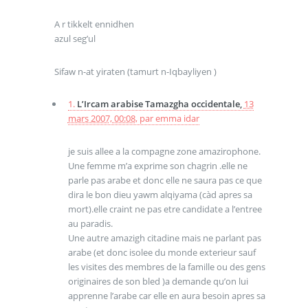
A r tikkelt ennidhen
azul seg’ul
Sifaw n-at yiraten (tamurt n-Iqbayliyen )
1.
L’Ircam arabise Tamazgha occidentale,
13
mars 2007, 00:08
,
par
emma idar
je suis allee a la compagne zone amazirophone.
Une femme m’a exprime son chagrin .elle ne
parle pas arabe et donc elle ne saura pas ce que
dira le bon dieu yawm alqiyama (càd apres sa
mort).elle craint ne pas etre candidate a l’entree
au paradis.
Une autre amazigh citadine mais ne parlant pas
arabe (et donc isolee du monde exterieur sauf
les visites des membres de la famille ou des gens
originaires de son bled )a demande qu’on lui
apprenne l’arabe car elle en aura besoin apres sa