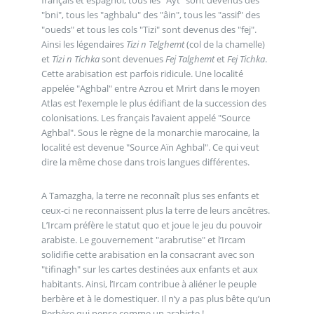
"bni", tous les "aghbalu" des "âin", tous les "assif" des
"oueds" et tous les cols "Tizi" sont devenus des "fej".
Ainsi les légendaires
Tizi n Telghemt
(col de la chamelle)
et
Tizi n Tichka
sont devenues
Fej Talghemt
et
Fej Tichka
.
Cette arabisation est parfois ridicule. Une localité
appelée "Aghbal" entre Azrou et Mrirt dans le moyen
Atlas est l’exemple le plus édifiant de la succession des
colonisations. Les français l’avaient appelé "Source
Aghbal". Sous le règne de la monarchie marocaine, la
localité est devenue "Source Aïn Aghbal". Ce qui veut
dire la même chose dans trois langues différentes.
A Tamazgha, la terre ne reconnaît plus ses enfants et
ceux-ci ne reconnaissent plus la terre de leurs ancêtres.
L’Ircam préfère le statut quo et joue le jeu du pouvoir
arabiste. Le gouvernement "arabrutise" et l’Ircam
solidifie cette arabisation en la consacrant avec son
"tifinagh" sur les cartes destinées aux enfants et aux
habitants. Ainsi, l’Ircam contribue à aliéner le peuple
berbère et à le domestiquer. Il n’y a pas plus bête qu’un
Berbère qui pense comme un arabiste !