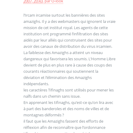
2007, 20:43
,
par
O-look
l’Ircam ircamise surtout les bannières des sites
amazighs. Il y a des webmasters qui ignorent la vraie
mission de cet institut royal. Les agents de cette
institution ont programmé l’infiltration des sites
aidés par leur alliés qui construisent des sites pour
avoir des canaux de distribution du virus ircamien.
La faiblesse des Amazighs a atteint un niveau
dangereux qui favorisera les soumis. L’Homme Libre
devient de plus en plus rare à cause des coups des
courants réactionnaires qui soutiennent la
déviation et l’élimination des Amazighs
indépendants.
les caractères Tifinaghs sont utilisés pour mener les
naîfs dans un chemin sans issue.
En apprenant les tifinaghs, qu’est-ce qu’on lira avec
à part des banderoles et des noms de villes et de
montagnes déformés ?
il faut que les Amazighs fassent des efforts de
réflexion afin de reconnaître que l’ordonnance