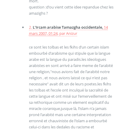
mort.
question :d’ou vient cette idee repandue chez les
amazighs ?
2.
L’Ircam arabise Tamazgha occidentale,
14
mars 2007, 01:24
,
par
Anizur
ce sont les tolbas et les fkihs d’un certain islam
embourbé d’arabisme qui stipule que la langue
arabe est la langue du paradis.les ideologues
arabistes en sont arrivé a faire meme de l’arabité
une religion,"nous avions fait de l’arabité notre
religion , et nous avions laissé ce qui n’est pas
necessaire" avait dit un de leurs poetes.les fkihs
les tolbas et l’ecole ont inculqué la sacralité de
cette langue et ont misé sur l’emerveillement de
sa rethorique comme un element explicatif du
miracle coranique.jusque là, l’islam n’a jamais
proné l’arabité mais une certaine interpretation
erronné et chauviniste de l’islam a embourbé
celui-ci dans les dedales du racisme et