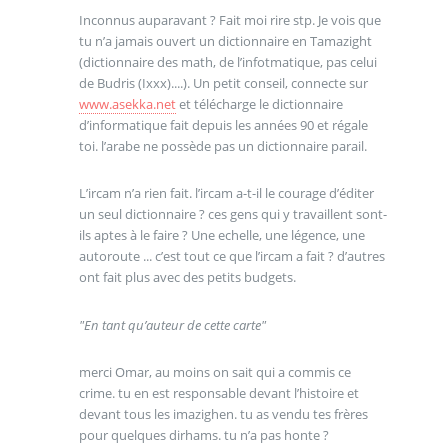
Inconnus auparavant ? Fait moi rire stp. Je vois que
tu n’a jamais ouvert un dictionnaire en Tamazight
(dictionnaire des math, de l’infotmatique, pas celui
de Budris (Ixxx)....). Un petit conseil, connecte sur
www.asekka.net
et télécharge le dictionnaire
d’informatique fait depuis les années 90 et régale
toi. l’arabe ne possède pas un dictionnaire parail.
L’ircam n’a rien fait. l’ircam a-t-il le courage d’éditer
un seul dictionnaire ? ces gens qui y travaillent sont-
ils aptes à le faire ? Une echelle, une légence, une
autoroute ... c’est tout ce que l’ircam a fait ? d’autres
ont fait plus avec des petits budgets.
"En tant qu’auteur de cette carte"
merci Omar, au moins on sait qui a commis ce
crime. tu en est responsable devant l’histoire et
devant tous les imazighen. tu as vendu tes frères
pour quelques dirhams. tu n’a pas honte ?