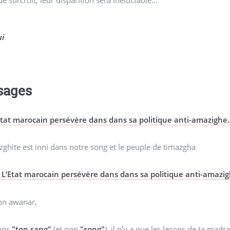
ui
sages
Etat marocain persévère dans dans sa politique anti-amazighe.
ghite est inni dans notre song et le peuple de timazgha
L’Etat marocain persévère dans dans sa politique anti-amazig
on awanar,
ans
"ton sang"
(et non
"song"
), il n’y a que les leçons de ta madra