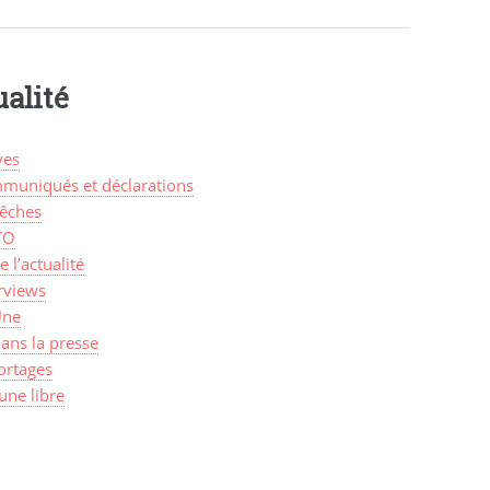
alité
ves
muniqués et déclarations
êches
TO
de l’actualité
rviews
Une
ans la presse
ortages
une libre