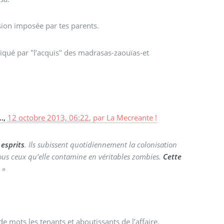
sion imposée par tes parents.
diqué par "l’acquis" des madrasas-zaouïas-et
..,
12 octobre 2013, 06:22
,
par
La Mecreante !
 esprits
. Ils subissent quotidiennement la colonisation
ous ceux qu’elle contamine en véritables zombies.
Cette
.
»
de mots les tenants et aboutissants de l’affaire.