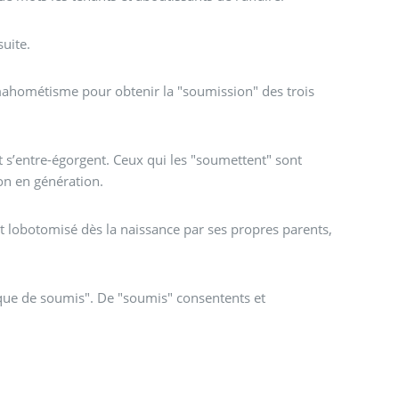
suite.
mahométisme pour obtenir la "soumission" des trois
t s’entre-égorgent. Ceux qui les "soumettent" sont
ion en génération.
est lobotomisé dès la naissance par ses propres parents,
rique de soumis". De "soumis" consentents et