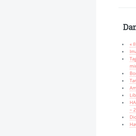
Dan
« I
Ima
Tag
mi
Bo
Ta
Am
Lib
HAW
– 
Dic
Haw