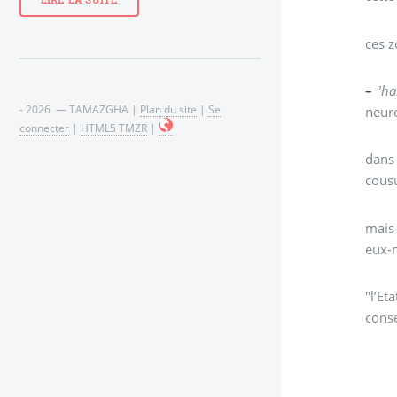
LIRE LA SUITE
ces z
–
"ha
- 2026 — TAMAZGHA |
Plan du site
|
Se
neuro
connecter
|
HTML5 TMZR
|
dans 
cousu
mais 
eux-m
"l’Et
conse