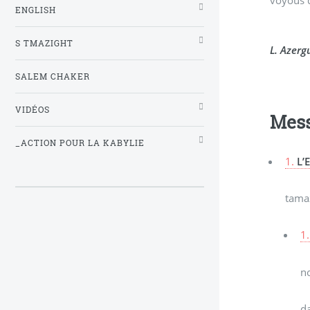
ENGLISH
S TMAZIGHT
L. Azerg
SALEM CHAKER
VIDÉOS
Mes
_ACTION POUR LA KABYLIE
1.
L’
tamaz
1.
n
d