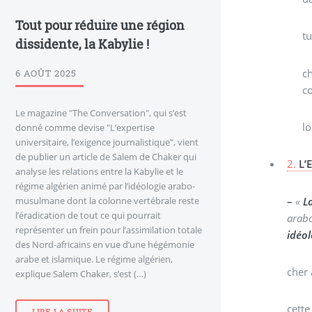
Tout pour réduire une région
t
dissidente, la Kabylie !
c
6 AOÛT 2025
c
Le magazine "The Conversation", qui s’est
lo
donné comme devise "L’expertise
universitaire, l’exigence journalistique", vient
de publier un article de Salem de Chaker qui
2.
L’
analyse les relations entre la Kabylie et le
régime algérien animé par l’idéologie arabo-
–
«
L
musulmane dont la colonne vertébrale reste
l’éradication de tout ce qui pourrait
arabo
représenter un frein pour l’assimilation totale
idéol
des Nord-africains en vue d’une hégémonie
arabe et islamique. Le régime algérien,
cher 
explique Salem Chaker, s’est (…)
cette