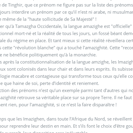
 de Tinghir, que ce prénom ne figure pas sur la liste des préno
jours interdire un prénom par ce qu’il n’est ni arabe, ni musulman
e même de la "haute sollicitude de Sa Majesté" !
er qu’à Tamazgha Occidentale, la langue amazighe est "officielle" d
tionnel mort-né et la réalité de tous les jours, un fossé béant dem
iale du régime en place. Et tant mieux si cette réalité réveillera c
 cette "révolution blanche" qui a touché l’amazighité. Cette "rec
le ne bénéficie politiquement qu’à la monarchie.
 après la constitutionnalisation de la langue amzighe, les Imazig
eux sont colonisés dans leur chair et dans leurs esprits. Ils subis
logie macabre et contagieuse qui transforme tous ceux qu’elle co
 que haine de soi, perte d’identité et reniement.
iction des prénoms n’est qu’un exemple parmi tant d’autres qui n
azighité retrouve sa véritable place sur sa propre Terre. Il ne faut
nt rien, pour l’amazighité, si ce n’est la faire disparaître !
emps que les Imazighen, dans toute l’Afrique du Nord, se réveille
prendre leur destin en main. Et s’ils font le choix d’être gouvernés par des gouvernements arabo-islamistes,
e surcroît, leur disparition sera inéluctable...