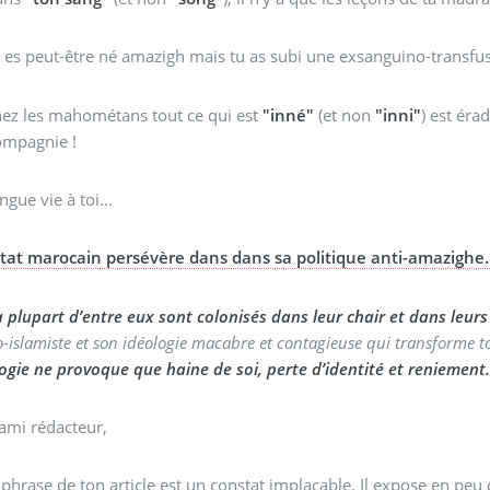
u es peut-être né amazigh mais tu as subi une exsanguino-transfu
hez les mahométans tout ce qui est
"inné"
(et non
"inni"
) est éra
ompagnie !
ngue vie à toi...
Etat marocain persévère dans dans sa politique anti-amazighe.
a plupart d’entre eux sont colonisés dans leur chair et dans leurs
-islamiste et son idéologie macabre et contagieuse qui transforme t
ogie ne provoque que haine de soi, perte d’identité et reniement
ami rédacteur,
 phrase de ton article est un constat implacable. Il expose en peu 