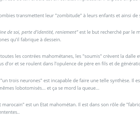
ombies transmettent leur "zombitude" à leurs enfants et ainsi de 
ine de soi, perte d’identité, reniement"
est le but recherché par le 
nes qu’il fabrique à dessein.
toutes les contrées mahométanes, les "soumis" crèvent la dalle e
s d’or et se roulent dans l’opulence de père en fils et de générat
"un trois neurones" est incapable de faire une telle synthèse. Il 
êmes lobotomisés... et ça se mord la queue...
at marocain" est un Etat mahométan. Il est dans son rôle de "fab
ntentes..