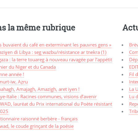
s la même rubrique
Actu
ls buvaient du café en exterminant les pauvres gens »
Brè
ziɣen di Libya : seg wazbu/résistance ar tnekra (1)
Com
aza : la terre touareg à nouveau ravagée par l’appétit
Dép
nier du Niger et du Canada
EDI
nne année !
Fil 
murt-iw, Aẓru
Inte
ahagh, Amajagh, Amazigh, aret iyen !
La 
ye-Italie : Racines communes, visions d’avenir
Lu d
AD, lauréat du Prix international du Poète résistant
Rep
2025
Trib
tionnaire raisonné berbère - français
ad, le coude grinçant de la poésie