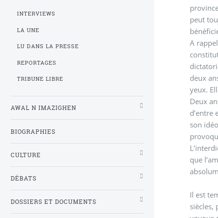
province
INTERVIEWS
peut tou
bénéfici
LA UNE
A rappel
LU DANS LA PRESSE
constitu
REPORTAGES
dictator
deux ans
TRIBUNE LIBRE
yeux. El
Deux ans
AWAL N IMAZIGHEN
d’entre 
son idéo
BIOGRAPHIES
provoque
L’interd
CULTURE
que l’am
absolume
DÉBATS
Il est t
DOSSIERS ET DOCUMENTS
siècles, pour re
voyous d