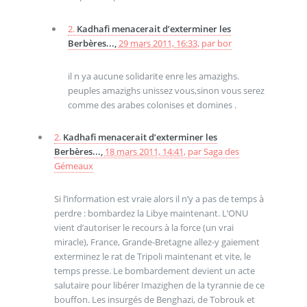
2.
Kadhafi menacerait d’exterminer les
Berbères...,
29 mars 2011, 16:33
,
par
bor
il n ya aucune solidarite enre les amazighs.
peuples amazighs unissez vous,sinon vous serez
comme des arabes colonises et domines .
2.
Kadhafi menacerait d’exterminer les
Berbères...,
18 mars 2011, 14:41
,
par
Saga des
Gémeaux
Si l’information est vraie alors il n’y a pas de temps à
perdre : bombardez la Libye maintenant. L’ONU
vient d’autoriser le recours à la force (un vrai
miracle), France, Grande-Bretagne allez-y gaiement
exterminez le rat de Tripoli maintenant et vite, le
temps presse. Le bombardement devient un acte
salutaire pour libérer Imazighen de la tyrannie de ce
bouffon. Les insurgés de Benghazi, de Tobrouk et