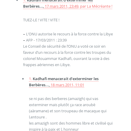
Berbères...,
17 mars 2011, 23:49
,
par
La Mécréante !
TUEZ-LE ! VITE ! VITE !
–
L’ONU autorise le recours à la force contre la Libye
–
AFP - 17/03/2011 : 23:39
Le Conseil de sécurité de l’ONU a voté ce soir en
faveur d’un recours à la force contre les troupes du
colonel Mouammar Kadhafi, ouvrant la voie à des
frappes aériennes en Libye.
1.
Kadhafi menacerait d’exterminer les
Berbères...,
18 mars 2011, 11:01
se ni pas des berberes (amazigh) qui vas
exterminer mais plutôt ça race aroubè
(aàramane) et son troupeau de macaque qui
l,entoure .
les amazigh sont des hommes libre et civilisé qui
inspire à la paix et l, honneur