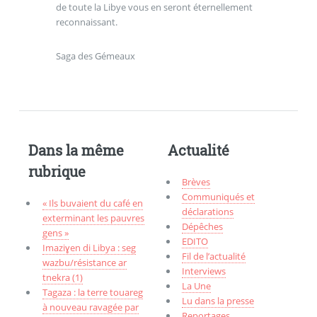
de toute la Libye vous en seront éternellement
reconnaissant.
Saga des Gémeaux
Dans la même
Actualité
rubrique
Brèves
Communiqués et
« Ils buvaient du café en
déclarations
exterminant les pauvres
Dépêches
gens »
EDITO
Imaziɣen di Libya : seg
Fil de l’actualité
wazbu/résistance ar
Interviews
tnekra (1)
La Une
Tagaza : la terre touareg
Lu dans la presse
à nouveau ravagée par
Reportages