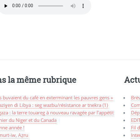
s la même rubrique
Actu
ls buvaient du café en exterminant les pauvres gens »
Brè
ziɣen di Libya : seg wazbu/résistance ar tnekra (1)
Com
aza : la terre touareg à nouveau ravagée par l’appétit
Dép
nier du Niger et du Canada
EDI
nne année !
Fil 
murt-iw, Aẓru
Inte