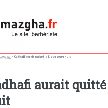
Actualité
>
Kadhafi aurait quitté la Libye cette nuit
dhafi aurait quitté
it