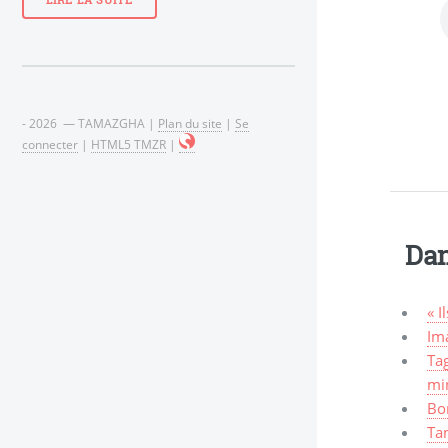
LIRE LA SUITE
- 2026 — TAMAZGHA |
Plan du site
|
Se
connecter
|
HTML5 TMZR
|
Dan
« I
Ima
Tag
mi
Bo
Ta