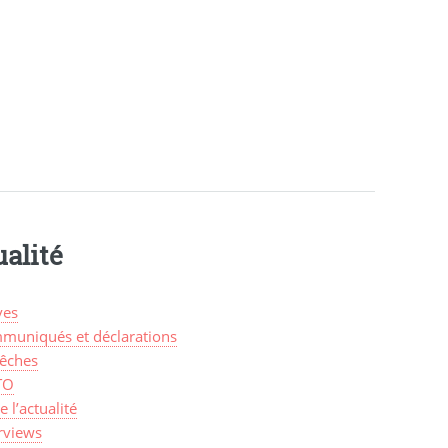
alité
ves
muniqués et déclarations
êches
TO
de l’actualité
rviews