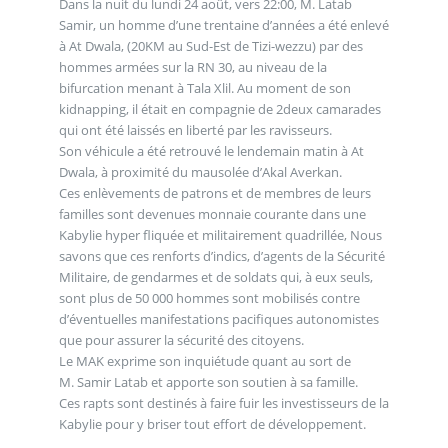
Dans la nuit du lundi 24 août, vers 22:00, M. Latab
Samir, un homme d’une trentaine d’années a été enlevé
à At Dwala, (20KM au Sud-Est de Tizi-wezzu) par des
hommes armées sur la RN 30, au niveau de la
bifurcation menant à Tala Xlil. Au moment de son
kidnapping, il était en compagnie de 2deux camarades
qui ont été laissés en liberté par les ravisseurs.
Son véhicule a été retrouvé le lendemain matin à At
Dwala, à proximité du mausolée d’Akal Averkan.
Ces enlèvements de patrons et de membres de leurs
familles sont devenues monnaie courante dans une
Kabylie hyper fliquée et militairement quadrillée, Nous
savons que ces renforts d’indics, d’agents de la Sécurité
Militaire, de gendarmes et de soldats qui, à eux seuls,
sont plus de 50 000 hommes sont mobilisés contre
d’éventuelles manifestations pacifiques autonomistes
que pour assurer la sécurité des citoyens.
Le MAK exprime son inquiétude quant au sort de
M. Samir Latab et apporte son soutien à sa famille.
Ces rapts sont destinés à faire fuir les investisseurs de la
Kabylie pour y briser tout effort de développement.