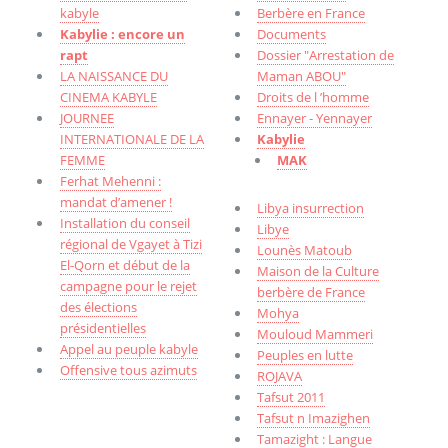
kabyle
Berbère en France
Kabylie : encore un
Documents
rapt
Dossier "Arrestation de
LA NAISSANCE DU
Maman ABOU"
CINEMA KABYLE
Droits de l ’homme
JOURNEE
Ennayer - Yennayer
INTERNATIONALE DE LA
Kabylie
FEMME
MAK
Ferhat Mehenni :
mandat d’amener !
Libya insurrection
Installation du conseil
Libye
régional de Vgayet à Tizi
Lounès Matoub
El-Qorn et début de la
Maison de la Culture
campagne pour le rejet
berbère de France
des élections
Mohya
présidentielles
Mouloud Mammeri
Appel au peuple kabyle
Peuples en lutte
Offensive tous azimuts
ROJAVA
Tafsut 2011
Tafsut n Imazighen
Tamazight : Langue