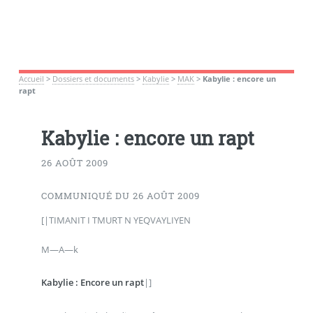
Accueil
>
Dossiers et documents
>
Kabylie
>
MAK
>
Kabylie : encore un
rapt
Kabylie : encore un rapt
26 AOÛT 2009
COMMUNIQUÉ DU 26 AOÛT 2009
[|TIMANIT I TMURT N YEQVAYLIYEN
M—A—k
Kabylie : Encore un rapt
|]