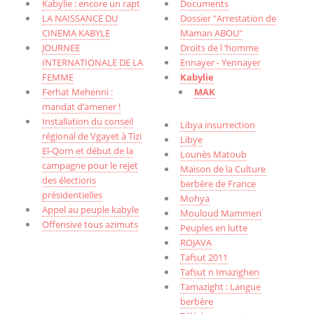
Kabylie : encore un rapt
Documents
LA NAISSANCE DU
Dossier "Arrestation de
CINEMA KABYLE
Maman ABOU"
JOURNEE
Droits de l ’homme
INTERNATIONALE DE LA
Ennayer - Yennayer
FEMME
Kabylie
Ferhat Mehenni :
MAK
mandat d’amener !
Installation du conseil
Libya insurrection
régional de Vgayet à Tizi
Libye
El-Qorn et début de la
Lounès Matoub
campagne pour le rejet
Maison de la Culture
des élections
berbère de France
présidentielles
Mohya
Appel au peuple kabyle
Mouloud Mammeri
Offensive tous azimuts
Peuples en lutte
ROJAVA
Tafsut 2011
Tafsut n Imazighen
Tamazight : Langue
berbère