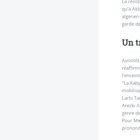
La résis
qu’à Akb
algérien
garde de
Un t
Aussitôt
réaffirm
l’encein
"La Kabylie vien
mobilisa
Larbi Ta
Arezki Aï
genre de
Pour Me 
prononcé