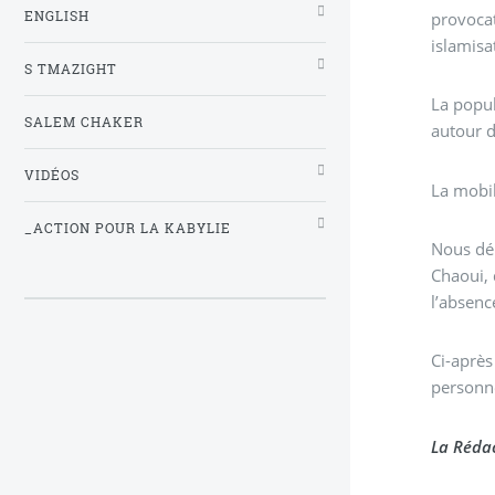
ENGLISH
provocat
islamisa
S TMAZIGHT
La popul
SALEM CHAKER
autour d
VIDÉOS
La mobil
_ACTION POUR LA KABYLIE
Nous dé
Chaoui, 
l’absenc
Ci-après
personne
La Rédac