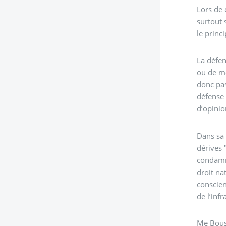
Lors de ce p
surtout sur l’absence d’une incriminat
La défens
ou de me
donc pas non r
défense 
d’opinio
Dans sa 
dérives 
condamne
droit na
conscien
de l’inf
Me Bousa