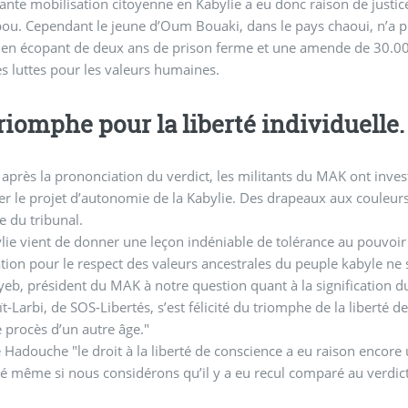
tante mobilisation citoyenne en Kabylie a eu donc raison de justic
ou. Cependant le jeune d’Oum Bouaki, dans le pays chaoui, n’a pu éc
 en écopant de deux ans de prison ferme et une amende de 30.000 
s luttes pour les valeurs humaines.
riomphe pour la liberté individuelle.
 après la prononciation du verdict, les militants du MAK ont investi
er le projet d’autonomie de la Kabylie. Des drapeaux aux couleurs 
te du tribunal.
t de donner une leçon indéniable de tolérance au pouvoir dictatorial d’Alger et aux autres régions, car notre
tion pour le respect des valeurs ancestrales du peuple kabyle n
yeb, président du MAK à notre question quant à la signification d
t-Larbi, de SOS-Libertés, s’est félicité du triomphe de la liberté de 
 procès d’un autre âge."
Hadouche "le droit à la liberté de conscience a eu raison encore
 même si nous considérons qu’il y a eu recul comparé au verdict