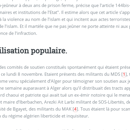
-jeûneur à deux ans de prison ferme, précise que l’article 144bis-
naires et institutions de l’Etat". Il estime alors que cet article s’
 à la violence au nom de l’islam et qui incitent aux actes terroriste
de l’islam. Et il martèle que ne pas jeûner ne porte atteinte ni aux 
ence de l’infraction.
lisation populaire.
des comités de soutien constitués spontanément qui étaient présent
ce lundi 8 novembre. Etaient présents des militants du MDS
[
1
]
,
me venu spécialement d’Alger pour témoigner son soutien aux je
ne semaine auparavant à Alger alors qu’il distribuait des tracts 
it aussi Sadek Akrour, militant du
t maire d’Iberbachen, Arezki Aït Larbi militant de SOS-Libertés, 
sité de Bgayet, des militants du MAK
[
4
]
. Tous étaient là pour sc
n du régime algérien liberticide et inquisiteur.