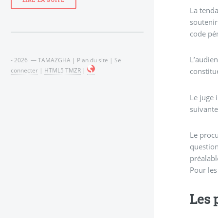
LIRE LA SUITE
La tenda
soutenir ce
code pén
L’audien
- 2026 — TAMAZGHA |
Plan du site
|
Se
connecter
|
HTML5 TMZR
|
constitu
Le juge 
suivante
Le procureur de 
questions au prévenu principal
préalabl
Pour les
Les 