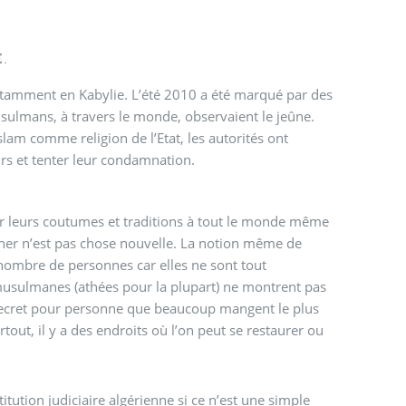
.
 notamment en Kabylie. L’été 2010 a été marqué par des
sulmans, à travers le monde, observaient le jeûne.
slam comme religion de l’Etat, les autorités ont
urs et tenter leur condamnation.
ser leurs coutumes et traditions à tout le monde même
ûner n’est pas chose nouvelle. La notion même de
 nombre de personnes car elles ne sont tout
usulmanes (athées pour la plupart) ne montrent pas
un secret pour personne que beaucoup mangent le plus
ut, il y a des endroits où l’on peut se restaurer ou
stitution judiciaire algérienne si ce n’est une simple