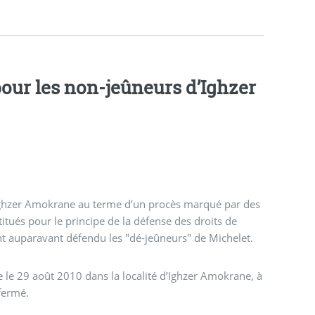
pour les non-jeûneurs d’Ighzer
’Ighzer Amokrane au terme d’un procès marqué par des
itués pour le principe de la défense des droits de
és fondamentales, parmi eux certains de ceux qui ont auparavant défendu les "dé-jeûneurs" de Michelet.
ce le 29 août 2010 dans la localité d’Ighzer Amokrane, à
fermé.