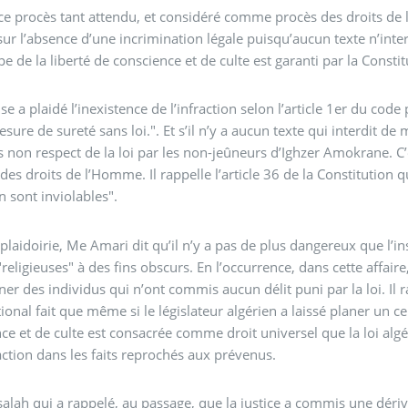
rocès tant attendu, et considéré comme procès des droits de l’homme, la défense a insisté sur s
ion légale puisqu’aucun texte n’interdit la non-observation du carême islamique. De plus,
le principe de la liberté de conscience et de culte est garanti 
e a plaidé l’inexistence de l’infraction selon l’article 1er du code p
sure de sureté sans loi.". Et s’il n’y a aucun texte qui interdit d
espect de la loi par les non-jeûneurs d’Ighzer Amokrane. C’est ce qu’a plaidé notamment Me Salhi, de la Ligue de
des droits de l’Homme. Il rappelle l’article 36 de la Constitution qu
n sont inviolables".
plaidoirie, Me Amari dit qu’il n’y a pas de plus dangereux que l’i
"religieuses" à des fins obscurs. En l’occurrence, dans cette affaire
r des individus qui n’ont commis aucun délit puni par la loi. Il r
tional fait que même si le législateur algérien a laissé planer un c
ce et de culte est consacrée comme droit universel que la loi algé
raction dans les faits reprochés aux prévenus.
lah qui a rappelé, au passage, que la justice a commis une dér