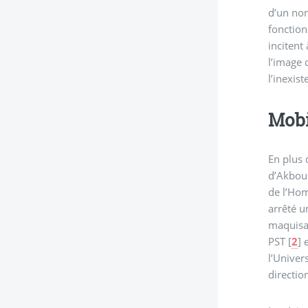
d’un non
fonction
incitent
l’image 
l’inexist
Mobi
En plus 
d’Akbou 
de l’Hom
arrêté u
maquisard chaoui et patriote qui avait tué un ex-émir notoire qui le menaçait de mort. Il y ava
PST
[
2
]
e
l’Univer
directio