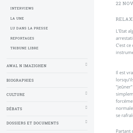
22 NO
INTERVIEWS
LA UNE
RELAX
LU DANS LA PRESSE
L’Etat a
arrestat
REPORTAGES
C’est ce
TRIBUNE LIBRE
instrume
AWAL N IMAZIGHEN
Il est v
lorsqu’i
BIOGRAPHIES
"jeûner"
simplem
CULTURE
forcémen
normalem
DÉBATS
se rafra
DOSSIERS ET DOCUMENTS
Partant d