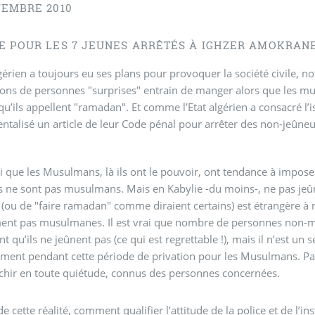
VEMBRE 2010
E POUR LES 7 JEUNES ARRÊTÉS À IGHZER AMOKRANE
lgérien a toujours eu ses plans pour provoquer la société civile,
ions de personnes "surprises" entrain de manger alors que les mu
 qu’ils appellent "ramadan". Et comme l’Etat algérien a consacré l’i
ntalisé un article de leur Code pénal pour arrêter des non-jeûne
rai que les Musulmans, là ils ont le pouvoir, ont tendance à impo
ls ne sont pas musulmans. Mais en Kabylie -du moins-, ne pas je
 (ou de "faire ramadan" comme diraient certains) est étrangère à
ent pas musulmanes. Il est vrai que nombre de personnes non-m
t qu’ils ne jeûnent pas (ce qui est regrettable !), mais il n’est 
ent pendant cette période de privation pour les Musulmans. Parto
îchir en toute quiétude, connus des personnes concernées.
e cette réalité, comment qualifier l’attitude de la police et de l’in