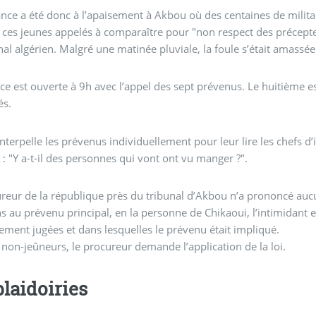
nce a été donc à l’apaisement à Akbou où des centaines de milita
s jeunes appelés à comparaître pour "non respect des préceptes de l’islam", conformément à l’
al algérien. Malgré une matinée pluviale, la foule s’était amassée
ce est ouverte à 9h avec l’appel des sept prévenus. Le huitième
és.
interpelle les prévenus individuellement pour leur lire les chefs d
 : "Y a-t-il des personnes qui vont ont vu manger ?".
la république près du tribunal d’Akbou n’a prononcé aucun réquisitoire et s’est contenté de poser des
, en la personne de Chikaoui, l’intimidant en évoquant des affaires de délinquance et de "mœurs"
ement jugées et dans lesquelles le prévenu était impliqué.
 non-jeûneurs, le procureur demande l’application de la loi.
plaidoiries