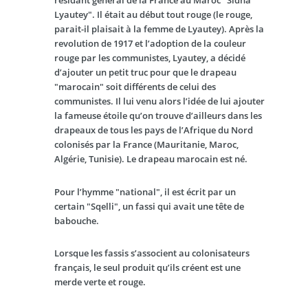
résidant général de la France au Maroc "Sidna
Lyautey". Il était au début tout rouge (le rouge,
parait-il plaisait à la femme de Lyautey). Après la
revolution de 1917 et l’adoption de la couleur
rouge par les communistes, Lyautey, a décidé
d’ajouter un petit truc pour que le drapeau
"marocain" soit différents de celui des
communistes. Il lui venu alors l’idée de lui ajouter
la fameuse étoile qu’on trouve d’ailleurs dans les
drapeaux de tous les pays de l’Afrique du Nord
colonisés par la France (Mauritanie, Maroc,
Algérie, Tunisie). Le drapeau marocain est né.
Pour l’hymme "national", il est écrit par un
certain "Sqelli", un fassi qui avait une tête de
babouche.
Lorsque les fassis s’associent au colonisateurs
français, le seul produit qu’ils créent est une
merde verte et rouge.