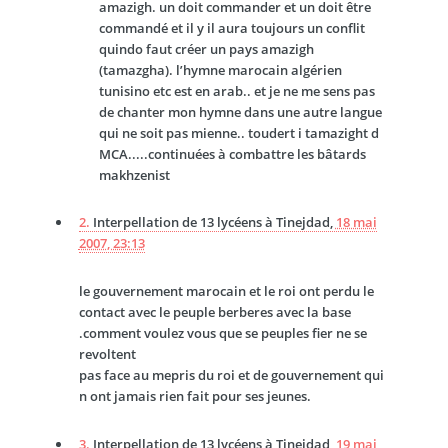
amazigh. un doit commander et un doit être
commandé et il y il aura toujours un conflit
quindo faut créer un pays amazigh
(tamazgha). l’hymne marocain algérien
tunisino etc est en arab.. et je ne me sens pas
de chanter mon hymne dans une autre langue
qui ne soit pas mienne.. toudert i tamazight d
MCA.....continuées à combattre les bâtards
makhzenist
2.
Interpellation de 13 lycéens à Tinejdad,
18 mai
2007, 23:13
le gouvernement marocain et le roi ont perdu le
contact avec le peuple berberes avec la base
.comment voulez vous que se peuples fier ne se
revoltent
pas face au mepris du roi et de gouvernement qui
n ont jamais rien fait pour ses jeunes.
3.
Interpellation de 13 lycéens à Tinejdad,
19 mai