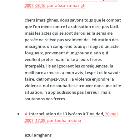
2007, 03:16
,
par
afssan amazigh
chers imazighnes, nous savons tous que le combat
que l’on mène contre l arabisation n est pâs facil.
mais les actes qui se sont deroulés la semaine
passée ne relève pas vraiment de l éducation des
imazighne. on comprend tous q il s’agit d un acte
fougueux, provenant d’un groupe d ado qui
veullent preter main forte a leurs freres
interpelés. ils en ignorent les conséquences. la
meilleure arme est a mon avis, l esprit et le savoir
faire. detrompez-vous , la violence enjondre la
violence. nul ne souhaite se trouver dans une telle
situation. n applaudissons pas l erreur, mais
soutenons nos freres.
4.
Interpellation de 13 lycéens à Tinejdad,
30 mai
2007, 17:29
,
par
touha mouha
azul amghans