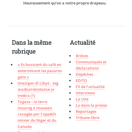
Heureusement qu’on a notre propre drapeau.
Dans la même
Actualité
rubrique
Brèves
Communiqués et
« Ils buvaient du café en
déclarations
exterminant les pauvres
Dépêches
gens »
EDITO
Imaziɣen di Libya : seg
Fil de l’actualité
wazbu/résistance ar
Interviews
tnekra (1)
La Une
Tagaza : la terre
Lu dans la presse
touareg à nouveau
Reportages
ravagée par l’appétit
Tribune libre
minier du Niger et du
Canada