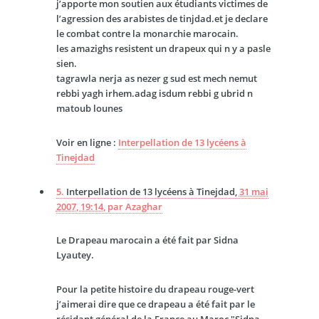
j’apporte mon soutien aux étudiants victimes de
l’agression des arabistes de tinjdad.et je declare
le combat contre la monarchie marocain.
les amazighs resistent un drapeux qui n y a pasle
sien.
tagrawla nerja as nezer g sud est mech nemut
rebbi yagh irhem.adag isdum rebbi g ubrid n
matoub lounes
Voir en ligne :
Interpellation de 13 lycéens à
Tinejdad
5.
Interpellation de 13 lycéens à Tinejdad,
31 mai
2007, 19:14
,
par
Azaghar
Le Drapeau marocain a été fait par Sidna
Lyautey.
Pour la petite histoire du drapeau rouge-vert
j’aimerai dire que ce drapeau a été fait par le