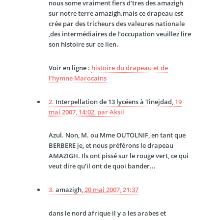
nous some vraiment fiers d’tres des amazigh
sur notre terre amazigh.mais ce drapeau est
crée par des tricheurs des valeures nationale
,des intermédiaires de l’occupation veuillez lire
son histoire sur ce lien.
Voir en ligne :
histoire du drapeau et de
l’hymne Marocains
2.
Interpellation de 13 lycéens à Tinejdad,
19
mai 2007, 14:02
,
par
Aksil
Azul. Non, M. ou Mme OUTOLNIF, en tant que
BERBERE je, et nous préférons le drapeau
AMAZIGH. Ils ont pissé sur le rouge vert, ce qui
veut dire qu’il ont de quoi bander...
3.
amazigh,
20 mai 2007, 21:37
dans le nord afrique il y a les arabes et