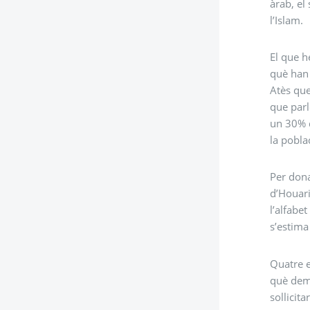
àrab, el
l’Islam.
El que h
què han 
Atès que
que parl
un 30% d
la pobla
Per dona
d’Houari
l’alfabet
s’estima
Quatre e
què dema
sollicit