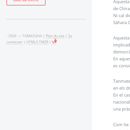
LIRE LA SUITE
Aquesta 
de Chira
Ni cal d
Sàhara O
- 2026 — TAMAZGHA |
Plan du site
|
Se
Aquesta 
connecter
|
HTML5 TMZR
|
implicad
democràt
En aques
es consi
Tanmatei
en els d
En el ca
nacional
una pràc
Com he e