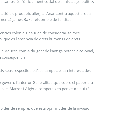
ls camps, és l’únic ciment social dels missatges polítics
inació els produeix allèrgia. Anar contra aquest dret al
-americà James Baker els omple de felicitat.
ències colonials haurien de considerar-se més
, que és l’absència de drets humans i de drets
ir. Aquest, com a dirigent de l’antiga potència colonial,
en conseqüència.
els seus respectius països tampoc estan interessades
e govern, l’anterior Generalitat, que sobre el paper era
 qual el Marroc i Algèria competeixen per veure qui té
ib des de sempre, que està oprimit des de la invasió