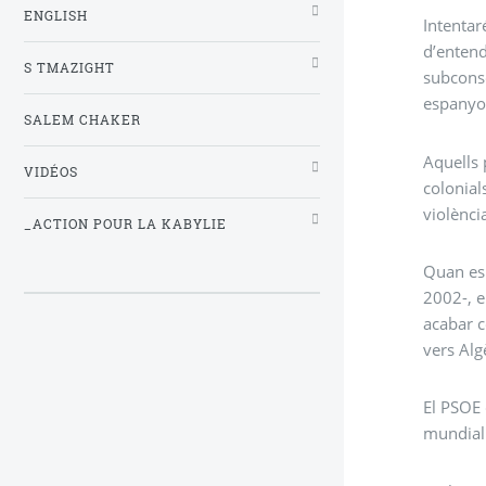
ENGLISH
Intentar
d’entend
S TMAZIGHT
subconsc
espanyo
SALEM CHAKER
Aquells 
VIDÉOS
colonial
violènci
_ACTION POUR LA KABYLIE
Quan es 
2002-, e
acabar c
vers Alg
El PSOE 
mundial 