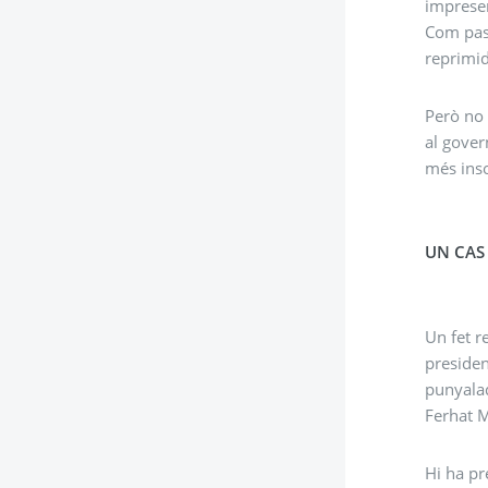
imprese
Com pass
reprimida
Però no 
al gover
més inso
UN CAS
Un fet r
presiden
punyalad
Ferhat M
Hi ha pr