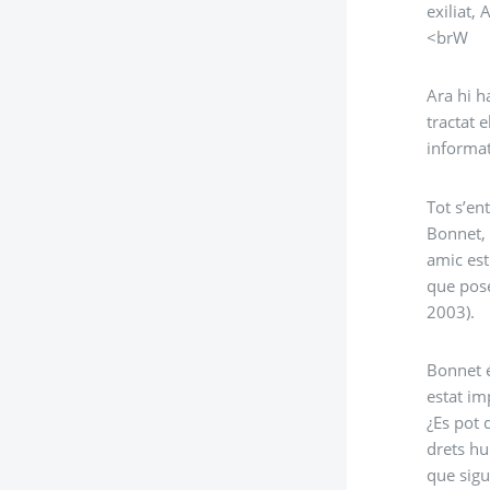
exiliat,
<brW
Ara hi h
tractat 
informat
Tot s’en
Bonnet, 
amic est
que pose
2003).
Bonnet é
estat im
¿Es pot 
drets hu
que sigu