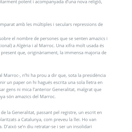
ilitarment potent i acompanyada d’una nova religió,
omparat amb les múltiples i seculars repressions de
es sobre el nombre de persones que se senten amazics i
cional) a Algèria i al Marroc. Una xifra molt usada és
ir present que, originàriament, la immensa majoria de
l Marroc-, n’hi ha prou a dir que, sota la presidència
ir un paper on hi hagués escrita una sola lletra en
essar gens ni mica l’anterior Generalitat, malgrat que
unya són amazics del Marroc.
de la Generalitat, passant pel registre, un escrit en
aritzats a Catalunya, com preveu la llei. Ho van
D’això se’n diu retratar-se i ser un insolidari