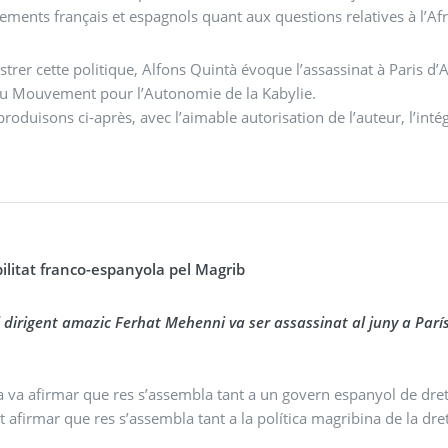
ments français et espagnols quant aux questions relatives à l’Afr
ustrer cette politique, Alfons Quintà évoque l’assassinat à Paris 
du Mouvement pour l’Autonomie de la Kabylie.
roduisons ci-après, avec l’aimable autorisation de l’auteur, l’intég
ilitat franco-espanyola pel Magrib
del dirigent amazic Ferhat Mehenni va ser assassinat al juny a Parí
a va afirmar que res s’assembla tant a un govern espanyol de dre
ot afirmar que res s’assembla tant a la política magribina de la dr