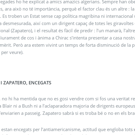
egades ho he explicat a amics amazics algerians. Sempre han obe
as, ara això no té importància, perquè el factor clau és un altre : 
. Es troben un Estat sense cap política magribina ni internacional 
 desmesurada, així com un dirigent capaç de totes les giravoltes 
onal (Zapatero), i el resultat és fàcil de predir : l’un manarà, l’altr
liurament de cos i ànima a Chirac s’intenta presentar a casa nostr
mèrit. Però ara estem vivint un temps de forta disminució de la plu
a per veure).
 I ZAPATERO, ENCEGATS
, no hi ha mentida que no es gosi vendre com si fos una veritat re
a Blair ni a Bush ni a l’aclaparadora majoria de dirigents europeus
’enviarien a passeig. Zapatero sabrà si es troba bé o no en els bra
 estan encegats per l’antiamericanisme, actitud que engloba tots 