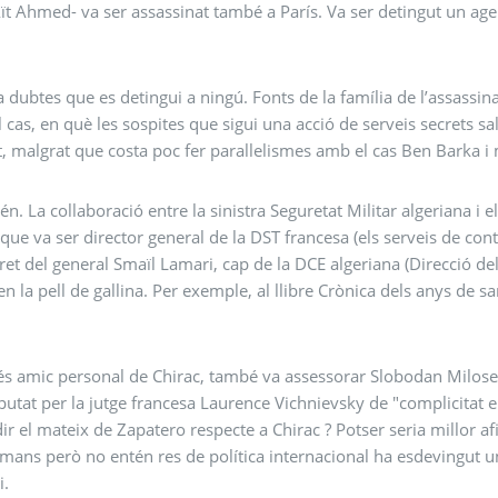
 Aït Ahmed- va ser assassinat també a París. Va ser detingut un agen
a dubtes que es detingui a ningú. Fonts de la família de l’assassin
el cas, en què les sospites que sigui una acció de serveis secrets s
, malgrat que costa poc fer parallelismes amb el cas Ben Barka i m
tén. La collaboració entre la sinistra Seguretat Militar algeriana i e
que va ser director general de la DST francesa (els serveis de cont
ret del general Smaïl Lamari, cap de la DCE algeriana (Direcció de
n la pell de gallina. Per exemple, al llibre Crònica dels anys de
s amic personal de Chirac, també va assessorar Slobodan Milosevic
putat per la jutge francesa Laurence Vichnievsky de "complicitat en 
dir el mateix de Zapatero respecte a Chirac ? Potser seria millor a
mans però no entén res de política internacional ha esdevingut un 
i.