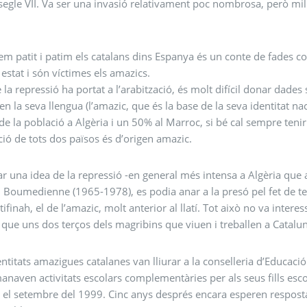
 segle VII. Va ser una invasió relativament poc nombrosa, però m
em patit i patim els catalans dins Espanya és un conte de fades c
estat i són víctimes els amazics.
 la repressió ha portat a l’arabització, és molt difícil donar dad
en la seva llengua (l’amazic, que és la base de la seva identitat na
e la població a Algèria i un 50% al Marroc, si bé cal sempre ten
ció de tots dos països és d’origen amazic.
r una idea de la repressió -en general més intensa a Algèria que a
 Boumedienne (1965-1978), es podia anar a la presó pel fet de ten
 tifinah, el de l’amazic, molt anterior al llatí. Tot això no va inter
 que uns dos terços dels magribins que viuen i treballen a Catal
ntitats amazigues catalanes van lliurar a la conselleria d’Educació 
naven activitats escolars complementàries per als seus fills escol
ar el setembre del 1999. Cinc anys després encara esperen resposta. 