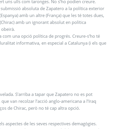
rt uns ulls com taronges. No s’ho podien creure.
la submissió absoluta de Zapatero a la política exterior
(Espanya) amb un altre (França) que les té totes dues,
(Chirac) amb un ignorant absolut en política
e obeirà.
a com una opció política de progrés. Creure-s’ho té
ralitat informativa, en especial a Catalunya (i els que
velada. S’arriba a tapar que Zapatero no es pot
 que van recolzar l’acció anglo-americana a l’Iraq
ços de Chirac, però no té cap altra opció.
els aspectes de les seves respectives demagògies.