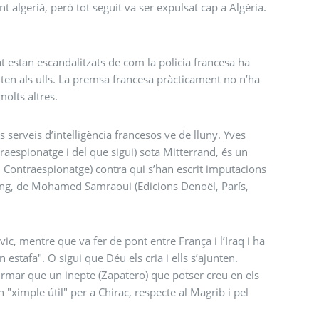
t algerià, però tot seguit va ser expulsat cap a Algèria.
at estan escandalitzats de com la policia francesa ha
alten als ulls. La premsa francesa pràcticament no n’ha
olts altres.
ls serveis d’intelligència francesos ve de lluny. Yves
raespionatge i del que sigui) sota Mitterrand, és un
l Contraespionatge) contra qui s’han escrit imputacions
 sang, de Mohamed Samraoui (Edicions Denoël, París,
, mentre que va fer de pont entre França i l’Iraq i ha
estafa". O sigui que Déu els cria i ells s’ajunten.
firmar que un inepte (Zapatero) que potser creu en els
"ximple útil" per a Chirac, respecte al Magrib i pel