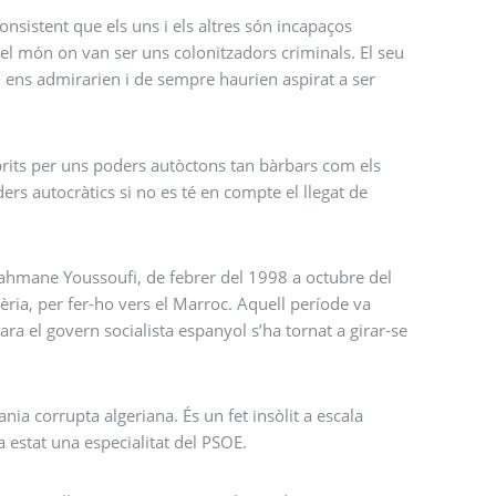
sistent que els uns i els altres són incapaços
el món on van ser uns colonitzadors criminals. El seu
 ens admirarien i de sempre haurien aspirat a ser
rits per uns poders autòctons tan bàrbars com els
ders autocràtics si no es té en compte el llegat de
ahmane Youssoufi, de febrer del 1998 a octubre del
ia, per fer-ho vers el Marroc. Aquell període va
ara el govern socialista espanyol s’ha tornat a girar-se
nia corrupta algeriana. És un fet insòlit a escala
 estat una especialitat del PSOE.