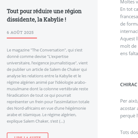
Moltes v
En tot c
Tout pour réduire une région
francesa
dissidente, la Kabylie !
de forma
internaci
6 AOÛT 2025
Aquest l
molt de 
Le magazine "The Conversation", qui s’est
ens falt
donné comme devise "L’expertise
universitaire, l’exigence journalistique", vient
de publier un article de Salem de Chaker qui
analyse les relations entre la Kabylie et le
régime algérien animé par l’idéologie arabo-
CHIRAC
musulmane dont la colonne vertébrale reste
l’éradication de tout ce qui pourrait
Per això
représenter un frein pour l’assimilation totale
acostar 
des Nord-africains en vue d’une hégémonie
arabe et islamique. Le régime algérien,
perquè l
explique Salem Chaker, s’est (…)
Tots dos