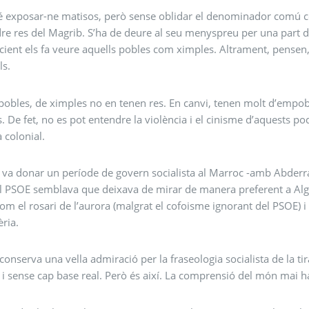
é exposar-ne matisos, però sense oblidar el denominador comú con
re res del Magrib. S’ha de deure al seu menyspreu per una part d
ient els fa veure aquells pobles com ximples. Altrament, pensen,
ls.
pobles, de ximples no en tenen res. En canvi, tenen molt d’empob
s. De fet, no es pot entendre la violència i el cinisme d’aquests po
a colonial.
va donar un període de govern socialista al Marroc -amb Abderr
l PSOE semblava que deixava de mirar de manera preferent a Algèr
om el rosari de l’aurora (malgrat el cofoisme ignorant del PSOE) i 
èria.
conserva una vella admiració per la fraseologia socialista de la tira
i sense cap base real. Però és així. La comprensió del món mai ha