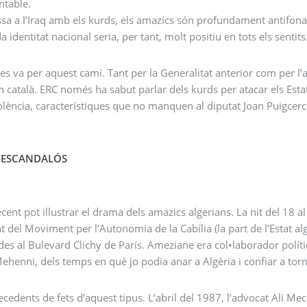
ntable.
a a l’Iraq amb els kurds, els amazics són profundament antifonam
 identitat nacional seria, per tant, molt positiu en tots els sentits
es va per aquest camí. Tant per la Generalitat anterior com per l’
n català. ERC només ha sabut parlar dels kurds per atacar els Estat
lència, característiques que no manquen al diputat Joan Puigcerc
 ESCANDALÓS
ecent pot illustrar el drama dels amazics algerians. La nit del 18 
t del Moviment per l’Autonomia de la Cabília (la part de l’Estat a
es al Bulevard Clichy de París. Ameziane era col•laborador polít
ehenni, dels temps en què jo podia anar a Algèria i confiar a torn
ecedents de fets d’aquest tipus. L’abril del 1987, l’advocat Ali Mec