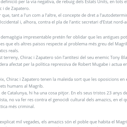
definició per la via negativa, de rebuig dels Estats Units, en tots e
c i de Zapatero.
ir que, tant a l’un com a l’altre, el concepte de dret a l’autodeterm
ccidental i, alhora, contra el pla de l’antic secretari d’Estat nord
demagògia impresentable pretén fer oblidar que les antigues pot
es que els altres països respecte al problema més greu del Magrib
ics reals.
t terreny, Chirac i Zapatero són l’antítesi del seu enemic Tony Bla
dera afectat per la política repressiva de Robert Mugabe i actua 
x, Chirac i Zapatero tenen la maleïda sort que les oposicions en 
rets humans al Magrib.
s de Catalunya, hi ha una cosa pitjor. En els seus tristos 23 anys d
ista, no va fer res contra el genocidi cultural dels amazics, en el
tica més criminal.
xplicat mil vegades, els amazics són el poble que habita el Magr