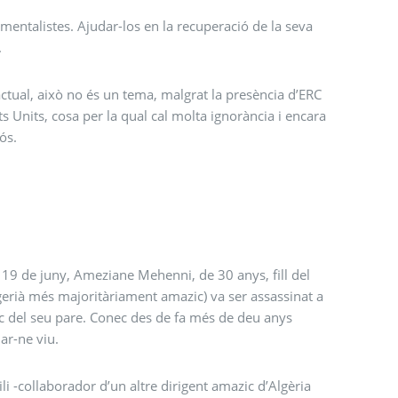
entalistes. Ajudar-los en la recuperació de la seva
.
actual, això no és un tema, malgrat la presència d’ERC
s Units, cosa per la qual cal molta ignorància i encara
ós.
al 19 de juny, Ameziane Mehenni, de 30 anys, fill del
lgerià més majoritàriament amazic) va ser assassinat a
ic del seu pare. Conec des de fa més de deu anys
ar-ne viu.
ili -collaborador d’un altre dirigent amazic d’Algèria