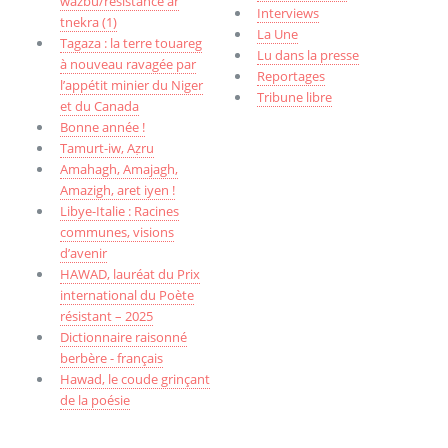
wazbu/résistance ar
Interviews
tnekra (1)
La Une
Tagaza : la terre touareg
Lu dans la presse
à nouveau ravagée par
Reportages
l’appétit minier du Niger
Tribune libre
et du Canada
Bonne année !
Tamurt-iw, Aẓru
Amahagh, Amajagh,
Amazigh, aret iyen !
Libye-Italie : Racines
communes, visions
d’avenir
HAWAD, lauréat du Prix
international du Poète
résistant – 2025
Dictionnaire raisonné
berbère - français
Hawad, le coude grinçant
de la poésie