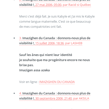
visibilité !,
27 mai 2006, 05:00
,
par
Racid si Québec
Merci c’est déjà fait. Je suis Kabyle et j’ai mis le Kabyle
comme langue maternelle. C’est ce que beaucoup
de mes compatriotes ont fait.
3.
Imazighen du Canada : donnons-nous plus de
visibilité !,
15 juillet 2006, 18:36
,
par
LASHEB
Sauf les ânes qui nient leur identité
je souhaite que ma progéniture encore ne nous
brise pas.
Imazigen assa azeka
Voir en ligne :
IMAZIGHEN DU CANADA
4.
Imazighen du Canada : donnons-nous plus de
visibilité !,
30 septembre 2006, 21:40
,
par
AKSILA