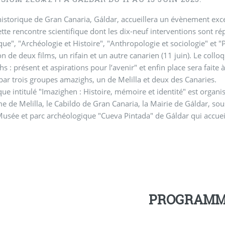
 historique de Gran Canaria, Gáldar, accueillera un évènement exc
tte rencontre scientifique dont les dix-neuf interventions sont ré
ique", "Archéologie et Histoire", "Anthropologie et sociologie" et "P
on de deux films, un rifain et un autre canarien (11 juin). Le col
s : présent et aspirations pour l’avenir" et enfin place sera faite 
ar trois groupes amazighs, un de Melilla et deux des Canaries.
que intitulé "Imazighen : Histoire, mémoire et identité" est organ
 de Melilla, le Cabildo de Gran Canaria, la Mairie de Gáldar, sous
 Musée et parc archéologique "Cueva Pintada" de Gáldar qui accue
PROGRAM