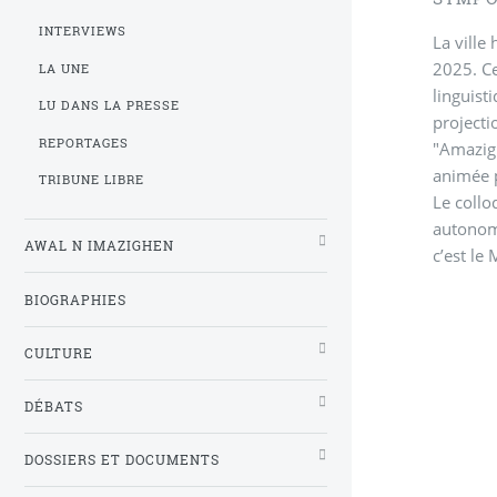
INTERVIEWS
La ville
2025. Ce
LA UNE
linguist
LU DANS LA PRESSE
projecti
REPORTAGES
"Amazigh
animée p
TRIBUNE LIBRE
Le collo
autonome
AWAL N IMAZIGHEN
c’est le
BIOGRAPHIES
CULTURE
DÉBATS
DOSSIERS ET DOCUMENTS