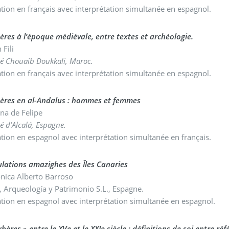
tion en français avec interprétation simultanée en espagnol.
ères à l’époque médiévale, entre textes et archéologie.
 Fili
té Chouaib Doukkali, Maroc.
tion en français avec interprétation simultanée en espagnol.
bères en al-Andalus : hommes et femmes
ena de Felipe
té d’Alcalá, Espagne.
tion en espagnol avec interprétation simultanée en français.
lations amazighes des Îles Canaries
nica Alberto Barroso
, Arqueología y Patrimonio S.L., Espagne.
tion en espagnol avec interprétation simultanée en espagnol.
rbères » entre le XVe et le XXIe siècle : définitions de soi entre r