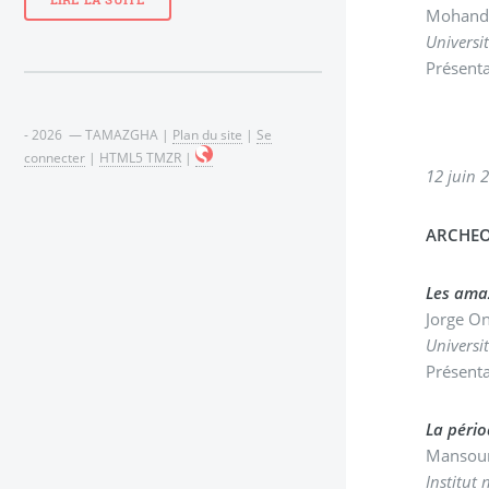
LIRE LA SUITE
Mohand 
Universi
Présenta
- 2026 — TAMAZGHA |
Plan du site
|
Se
connecter
|
HTML5 TMZR
|
12 juin 
ARCHEO
Les amaz
Jorge O
Universi
Présenta
La pério
Mansou
Institut 