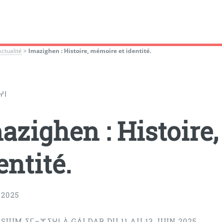
Actualité
>
Imazighen : Histoire, mémoire et identité.
ⵖⵏ
azighen : Histoire
entité.
 2025
IUM ⵉⵎⴰⵣⵉⵖⵏ À GÁLDAR DU 11 AU 13 JUIN 2025.