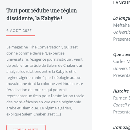
LANGUE
Tout pour réduire une région
dissidente, la Kabylie !
La langu
Meftah
6 AOÛT 2025
Universi
Présenta
Le magazine "The Conversation", qui s’est
donné comme devise "L’expertise
Que sav
universitaire, l’exigence journalistique", vient
Carles 
de publier un article de Salem de Chaker qui
Universi
analyse les relations entre la Kabylie et le
Présenta
régime algérien animé par l’idéologie arabo-
musulmane dont la colonne vertébrale reste
l’éradication de tout ce qui pourrait
Histoire
représenter un frein pour l’assimilation totale
Rumen S
des Nord-africains en vue d’une hégémonie
Conseil 
arabe et islamique. Le régime algérien,
Présenta
explique Salem Chaker, s’est (…)
L’amazig