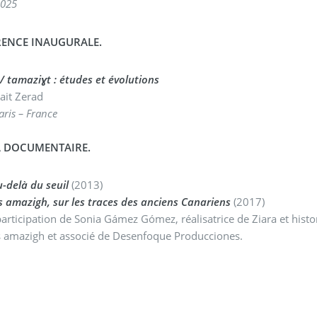
2025
ENCE INAUGURALE.
/ tamaziɣt : études et évolutions
ait Zerad
aris – France
 DOCUMENTAIRE.
u-delà du seuil
(2013)
 amazigh, sur les traces des anciens Canariens
(2017)
participation de Sonia Gámez Gómez, réalisatrice de Ziara et histo
s amazigh et associé de Desenfoque Producciones.