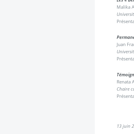
Malika
Universit
Présenta
Permane
Juan Fr
Universi
Présenta
Témoigna
Renata 
Chaire c
Présenta
13 juin 