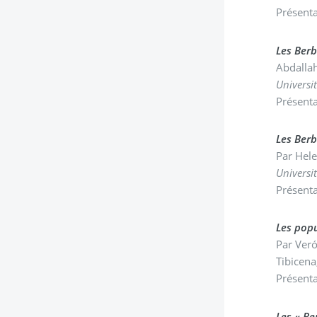
Présenta
Les Berb
Abdallah
Universi
Présenta
Les Ber
Par Hel
Universi
Présenta
Les popu
Par Veró
Tibicena
Présenta
Les « Be