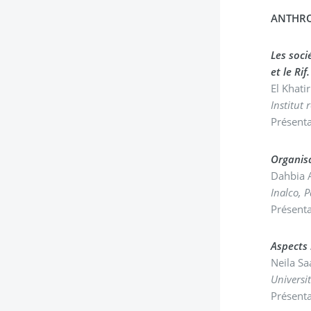
ANTHRO
Les soci
et le Rif
El Khat
Institut
Présenta
Organisa
Dahbia 
Inalco, P
Présenta
Aspects 
Neila S
Universit
Présenta