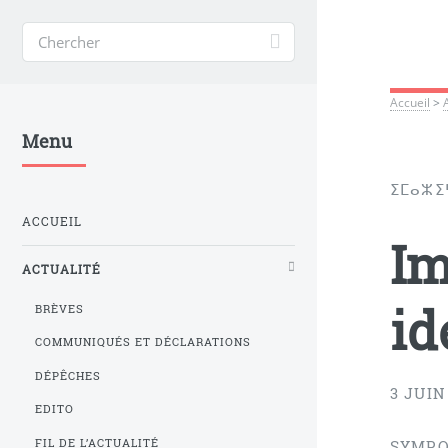
Accueil
>
Menu
ⵉⵎⴰⵣⵉ
ACCUEIL
Im
ACTUALITÉ
id
BRÈVES
COMMUNIQUÉS ET DÉCLARATIONS
DÉPÊCHES
3 JUIN
EDITO
FIL DE L’ACTUALITÉ
SYMPOS