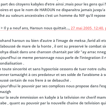
 part des citoyens kabyles d’etre ainsi ;mais pour les gens qui 
ires et que le nom de HAROUN ne disparaitra jamais jusqu’a 
ché au valeurs ancestrales c’est un homme du NIF qu’il repose
> Il y a neuf ans, Haroun nous quittait...,
27 mai 2005, 12:40
,
ohand haroun ou bien d’autre à l’image de meksa ,farid ali etc 
claboussé de mare de la honte , il ont su preservé le combat 
ohya disait dans une chanson chantait par idir "ay arrac nneg
ujourd’hui ce meme personnage nous parle de l’integration il ne
ondialisation .
n toute sincerité et sans hypocrisie cessons de tuer notre cult
onner tamazight à ces predateur et ses solde de l’arabisme à s
oussé certain de nos frere à se debauché .
ujour’dhui le pouvoir par ses complices nous propose dans l’esp
mazigh
our la seule émmission en kabyle à la telivision mr cherif ma
rabe , quant au pouvoir par la nouvelle chaine de telivision q