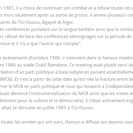
n 1987, il a choisi de continuer son combat et a refusé toutes les o
 mois seulement après sa sortie de prison, il anime plusieurs c
taires de Tizi-Ouzou, Bgayet et Alger.
es conférences portaient sur la langue berbère ainsi que le comba
rs refusé de faire des conférences-témoignages sur la période de s
volue et il n’y a que l’avenir qui compte".
s évènements d’octobre 1988, il intervient dans le fameux meetin
 1988 au stade Oukil Ramdane. Ce meeting avait plutôt servi de 
création d’un parti politique à base kabyle en puisant essentiel
(MCB). Et c’est à partir de cette date qu’est née la fracture entr
mer le MCB en parti politique et ceux qui tenaient à l’indépendanc
vait dénoncé l’instrumentalisation du MCB ainsi que les visées d
lement pour la culture et la démocratie). Il s’était activement 
allait se dérouler en juillet 1989 à Tizi-Ouzou.
toutes les années qui ont suivi, Haroun a diffusé ses œuvres so