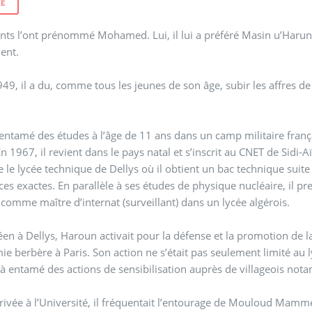
TE
nts l’ont prénommé Mohamed. Lui, il lui a préféré Masin u’Harun. 
ent.
49, il a du, comme tous les jeunes de son âge, subir les affres de 
t entamé des études à l’âge de 11 ans dans un camp militaire frança
n 1967, il revient dans le pays natal et s’inscrit au CNET de Sidi
 le lycée technique de Dellys où il obtient un bac technique suite à 
ces exactes. En parallèle à ses études de physique nucléaire, il pr
é comme maître d’internat (surveillant) dans un lycée algérois.
éen à Dellys, Haroun activait pour la défense et la promotion de la
 berbère à Paris. Son action ne s’était pas seulement limité au lycée technique de
jà entamé des actions de sensibilisation auprès de villageois no
rivée à l’Université, il fréquentait l’entourage de Mouloud Mamme