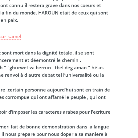
l’ont connu il restera gravé dans nos coeurs et
la fin du monde. HAROUN etait de ceux qui sont
 en paix.
par
kamel
sont mort dans la dignité totale ,il se sont
sincerement et déemontré le chemin .
h " "ghurwet wi berrun i tbel deg aman " hélas
 renvoi à d autre debat tel l’universalité ou la
ure .certain personne aujourd’hui sont en train de
es corrompue qui ont affamé le peuple , qui ont
oir d’imposer les caracteres arabes pour l’ecriture
mmeri fait de bonne demonstration dans la langue
ui il nous prepare pour nous doper a sa maniere à