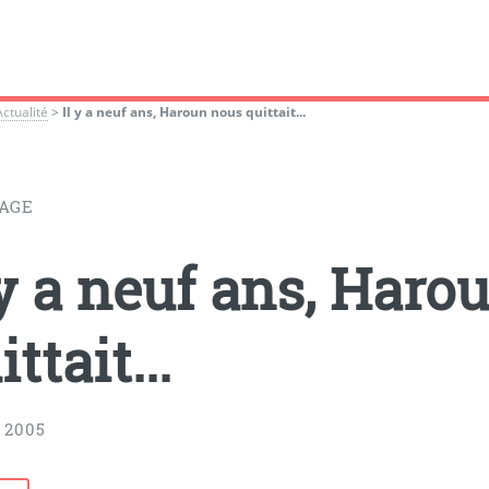
Actualité
>
Il y a neuf ans, Haroun nous quittait...
AGE
 y a neuf ans, Haro
ittait...
 2005