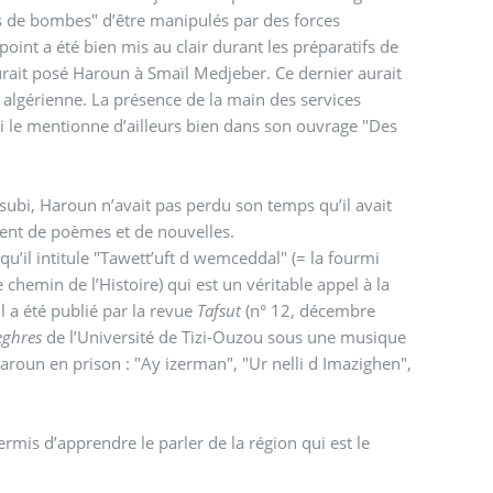
rs de bombes" d’être manipulés par des forces
oint a été bien mis au clair durant les préparatifs de
aurait posé Haroun à Smaïl Medjeber. Ce dernier aurait
é algérienne. La présence de la main des services
i le mentionne d’ailleurs bien dans son ouvrage "Des
 subi, Haroun n’avait pas perdu son temps qu’il avait
ment de poèmes et de nouvelles.
qu’il intitule "Tawett’uft d wemceddal" (= la fourmi
chemin de l’Histoire) qui est un véritable appel à la
l a été publié par la revue
Tafsut
(n° 12, décembre
ghres
de l’Université de Tizi-Ouzou sous une musique
un en prison : "Ay izerman", "Ur nelli d Imazighen",
rmis d’apprendre le parler de la région qui est le