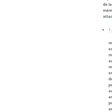
de la
mémo
atta
1.
m
e
m
a
m
e
d
p
a
a
p
a