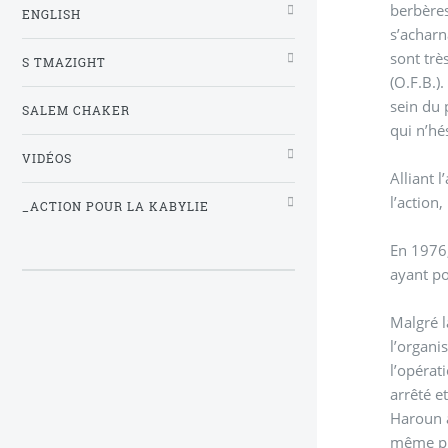
berbères
ENGLISH
s’acharn
S TMAZIGHT
(O.F.B.)
sein du 
SALEM CHAKER
qui n’hé
VIDÉOS
Alliant 
l’action
_ACTION POUR LA KABYLIE
En 1976,
ayant po
Malgré l
l’organis
l’opérat
arrêté e
Haroun a
même pre