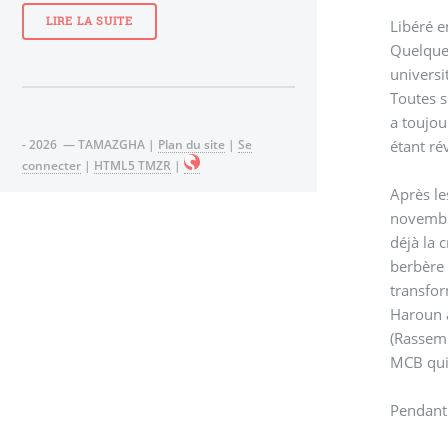
LIRE LA SUITE
Libéré e
Quelques
universi
Toutes s
a toujou
- 2026 — TAMAZGHA |
Plan du site
|
Se
étant ré
connecter
|
HTML5 TMZR
|
Après le
novembre
déjà la 
berbère 
transfor
Haroun a
(Rassemb
MCB qui 
Pendant 