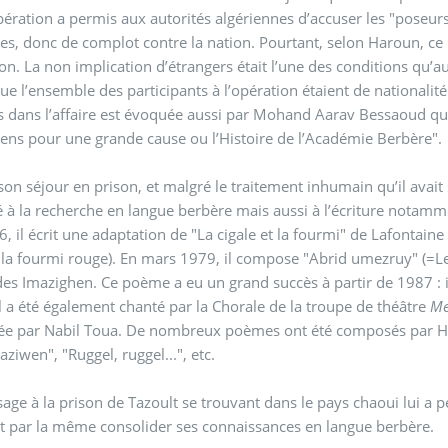
pération a permis aux autorités algériennes d’accuser les "poseu
es, donc de complot contre la nation. Pourtant, selon Haroun, ce p
ion. La non implication d’étrangers était l’une des conditions qu’
ue l’ensemble des participants à l’opération étaient de nationalit
s dans l’affaire est évoquée aussi par Mohand Aarav Bessaoud qu
gens pour une grande cause ou l’Histoire de l’Académie Berbère".
son séjour en prison, et malgré le traitement inhumain qu’il avait
 à la recherche en langue berbère mais aussi à l’écriture notam
, il écrit une adaptation de "La cigale et la fourmi" de Lafontaine 
t la fourmi rouge). En mars 1979, il compose "Abrid umezruy" (=Le 
des Imazighen. Ce poème a eu un grand succès à partir de 1987 : i
il a été également chanté par la Chorale de la troupe de théâtre
Me
e par Nabil Toua. De nombreux poèmes ont été composés par Haro
waziwen", "Ruggel, ruggel...", etc.
age à la prison de Tazoult se trouvant dans le pays chaoui lui a pe
t par la même consolider ses connaissances en langue berbère.