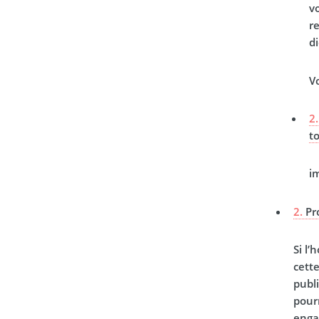
v
r
d
Vo
2.
t
i
2.
Pr
Si l
cett
publi
pourr
engag