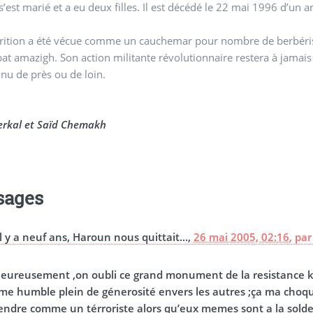
’est marié et a eu deux filles. Il est décédé le 22 mai 1996 d’un a
rition a été vécue comme un cauchemar pour nombre de berbérist
t amazigh. Son action militante révolutionnaire restera à jamais
nnu de près ou de loin.
erkal et Saïd Chemakh
sages
Il y a neuf ans, Haroun nous quittait...,
26 mai 2005, 02:16
,
pa
eureusement ,on oubli ce grand monument de la resistance kaby
e humble plein de génerosité envers les autres ;ça ma choqué
rendre comme un térroriste alors qu’eux memes sont a la solde 