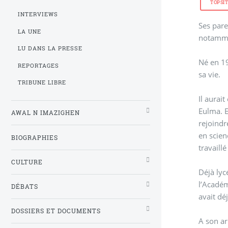
TOPSI
INTERVIEWS
Ses pare
LA UNE
notamm
LU DANS LA PRESSE
Né en 19
REPORTAGES
sa vie.
TRIBUNE LIBRE
Il aurai
Eulma. E
AWAL N IMAZIGHEN
rejoindre
en scien
BIOGRAPHIES
travaill
CULTURE
Déjà lyc
l’Académie
DÉBATS
avait dé
DOSSIERS ET DOCUMENTS
A son ar