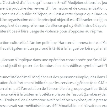
. C’est ainsi d’ailleurs qu’il a connu Smaïl Medjeber et tous les jeu
aient à produire des revues d’information et de conscientisation
sont très connues du public de l’époque. C’est à cette époqu
. Une organisation dont le principal objectif est d’ébranler le ré
peuple et de rompre le mur du silence qui s’y était insinué depuis
siterait pas à faire usage de violence pour s’opposer au régime.
l’action culturelle à l’action politique, Haroun sillonnera toute la 
, il avait également un profond intérêt à la langue berbère qui a fai
 Haroun s’implique dans une opération coordonnée par Smaïl Medj
ur objectif de poser des bombes dans des édifices symbolisant l
a sincérité de Smaïl Medjeber et des personnes impliquées dans l’
ation était fortement infiltrée par les services algériens (dits S.M. 
ion ainsi qu’à l’arrestation de l’ensemble du groupe ayant particip
t incarcéré à la tristement célèbre prison de Tazoult (Lambèse) d
u Trinbunal de Constantine avait bel et bien explosé, et la presse 
sse avait sur-médiatisé le cas d’El-Moudjahid qui n’avait pas vrai