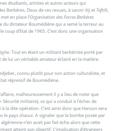
nes étudiants, artistes et autres acteurs qui
 des Berbères. Deux de ces revues, à savoir
Itij
et
Taftilt
,
e que Haroun met en place l’
Organisation des Forces Berbères
gime du dictateur Boumédiène qui a semé la terreur au
 le coup d’Etat de 1965. C’est donc une organisation
Kabylie. Tout en étant un militant berbériste porté par
t de lui un véritable amateur éclairé en la matière.
eber, connu plutôt pour son action culturaliste, et
’Etat répressif de Boumédiène.
affaire, malheureusement il y a lieu de noter que
= Sécurité militaire), ce qui a conduit à l’échec de
é à la dite opération. C’est ainsi donc que Haroun sera
ans le pays chaoui. A signaler que la bombe posée par
algérienne n’en avait pas fait écho alors que cette
ment atteint son objectif. L’implication d’étrangers