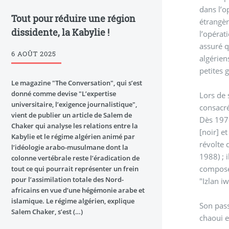
dans l’o
Tout pour réduire une région
étrangèr
dissidente, la Kabylie !
l’opérat
assuré q
6 AOÛT 2025
algérien
petites 
Le magazine "The Conversation", qui s’est
donné comme devise "L’expertise
Lors de 
universitaire, l’exigence journalistique",
consacré
vient de publier un article de Salem de
Dès 1976
Chaker qui analyse les relations entre la
[noir] e
Kabylie et le régime algérien animé par
révolte 
l’idéologie arabo-musulmane dont la
1988) ; 
colonne vertébrale reste l’éradication de
composé
tout ce qui pourrait représenter un frein
pour l’assimilation totale des Nord-
"Izlan i
africains en vue d’une hégémonie arabe et
islamique. Le régime algérien, explique
Son pass
Salem Chaker, s’est (…)
chaoui e