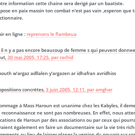
otre information cette chaine sera derigé par un baatiste.
epose en paix massin ton combat n’est pas vain ,esperon que t
ictionnaire.
ir en ligne :
reprenons le flambeua
il n y a pas encore beaucoup de femme s qui peuvent donnee
out,
30 mai 2005, 17:25
,
par
rachid
mouth w’argaz adllalen y’argazen ar idhafran avridhiss
opositions concrètes,
3 juin 2005, 12:11
,
par
amghar
’hommage à Mass Haroun est unanime chez les Kabyles, il dem
e reconnaissance ne sont pas nombreuses. En effet, nous att
cations de Haroun par des associations ou par ceux qui pourraie
aient également en faire un documentaire sur la vie très riche
ements au lieu de laisser planer la version du pouvoir sur son