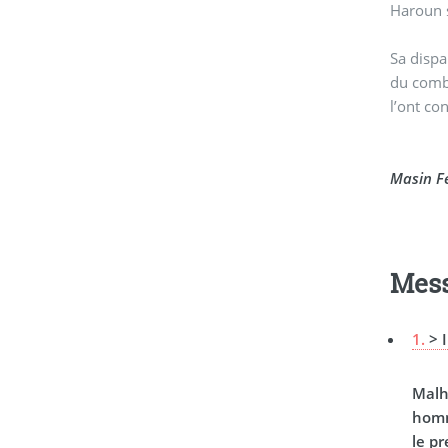
Haroun s
Sa dispa
du comba
l’ont co
Masin F
Mes
1.
> 
Malh
homm
le p