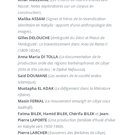
Kezzar. Notes exploratoires sur un corpus en
construction
).
Malika ASSAM
(
Signes et héros de la revendication
identitaire en Kabylie : apports d’une anthropologie des
images
).
Gilles DELOUCHE
[
Ambiguïté du Désir et Plaisir de
l’Ambiguïté : Le travestissement dans Inao de Rama II
(1809-1824)
].
Anna Maria DI TOLLA
(
La documentation de la
production orale des régions berbérophones de Libye
(XIXe et XXe siècles) : le Djebel Nefoussa
).
Saïd DOUMANE
(
Les avatars de la société arabo-
islamique
).
Mustapha EL ADAK
(
Le défigement dans la littérature
rifaine
).
Masin FERKAL
(
Le mouvement amazigh en Libye sous
Kadhafi
).
Fatma BILEK, Hamid BILEK, Chérifa BILEK
et
Jean-
Pierre LAPORTE
(
Une production familiale d’huile d’olive
en Kabylie vers 1950-1960
).
Pierre LARCHER
(
Souvenirs des Berbères de Libye
).