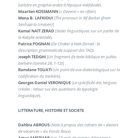
berbère en graphie arabe à l’époque médiévale
).
Maarten KOSSMANN
(
« Devenir » en rifain
)
Mena B. LAFKIOUI
[
The pronoun in Rif Berber (from
Senhaja to Iznasen)
]
Kamal NAÏT ZERAD
(
Notes linguistiques sur un parler de
la Kabylie orientale
).
Patrice POGNAN
(
De Chaker à Naït-Zerrad : la
description grammaticale support des TAQ
).
J
oseph TEDGHI
[
Un fragment de texte biblique en judéo-
berbère (Genèse 28, 1-12)
]
Ramdane TOUATI
(
Un point de vue dialectologique sur la
codification du berbère
).
Georges Daniel VERONIQUE
(
La spécificité des langues
créoles : retour sur des questions de typologie
linguistique
).
LITTERATURE, HISTOIRE ET SOCIETE
Dahbia ABROUS
(
Note à propos des cahiers de « devoirs
de vacances » du Fonds Roux
)
Amar AMEZIANE
(
Les Chants de marins d’Ameziane