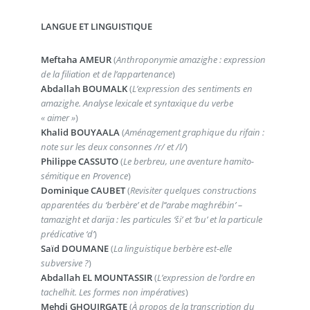
LANGUE ET LINGUISTIQUE
Meftaha AMEUR
(
Anthroponymie amazighe : expression
de la filiation et de l’appartenance
)
Abdallah BOUMALK
(
L’expression des sentiments en
amazighe. Analyse lexicale et syntaxique du verbe
« aimer »
)
Khalid BOUYAALA
(
Aménagement graphique du rifain :
note sur les deux consonnes /r/ et /l/
)
Philippe CASSUTO
(
Le berbreu, une aventure hamito-
sémitique en Provence
)
Dominique CAUBET
(
Revisiter quelques constructions
apparentées du ‘berbère’ et de l’‘arabe maghrébin’ –
tamazight et darija : les particules ‘ši’ et ‘bu’ et la particule
prédicative ‘d’
)
Saïd DOUMANE
(
La linguistique berbère est-elle
subversive ?
)
Abdallah EL MOUNTASSIR
(
L’expression de l’ordre en
tachelhit. Les formes non impératives
)
Mehdi GHOUIRGATE
(
À propos de la transcription du