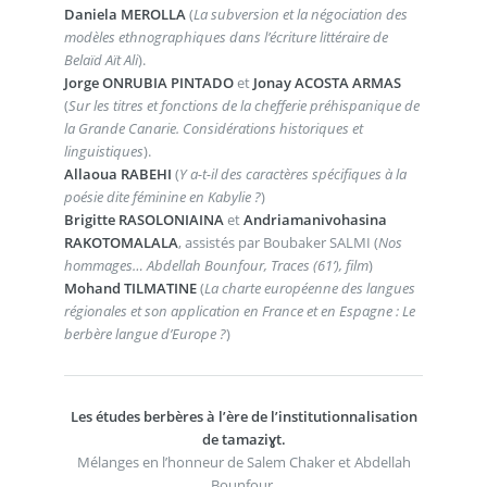
Daniela MEROLLA
(
La subversion et la négociation des
modèles ethnographiques dans l’écriture littéraire de
Belaïd Aït Ali
).
Jorge ONRUBIA PINTADO
et
Jonay ACOSTA ARMAS
(
Sur les titres et fonctions de la chefferie préhispanique de
la Grande Canarie. Considérations historiques et
linguistiques
).
Allaoua RABEHI
(
Y a-t-il des caractères spécifiques à la
poésie dite féminine en Kabylie ?
)
Brigitte RASOLONIAINA
et
Andriamanivohasina
RAKOTOMALALA
, assistés par Boubaker SALMI (
Nos
hommages… Abdellah Bounfour, Traces (61’), film
)
Mohand TILMATINE
(
La charte européenne des langues
régionales et son application en France et en Espagne : Le
berbère langue d’Europe ?
)
Les études berbères à l’ère de l’institutionnalisation
de tamaziɣt.
Mélanges en l’honneur de Salem Chaker et Abdellah
Bounfour.