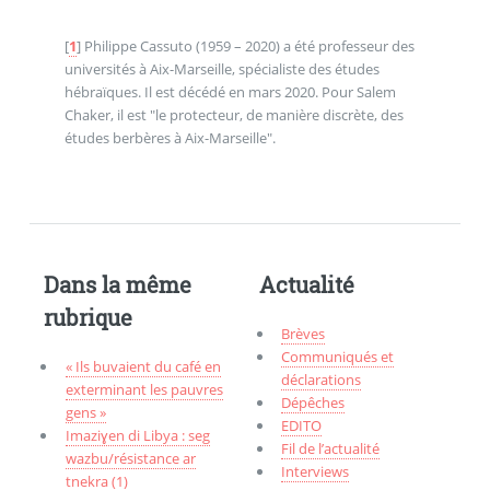
[
1
]
Philippe Cassuto (1959 – 2020) a été professeur des
universités à Aix-Marseille, spécialiste des études
hébraïques. Il est décédé en mars 2020. Pour Salem
Chaker, il est "le protecteur, de manière discrète, des
études berbères à Aix-Marseille".
Dans la même
Actualité
rubrique
Brèves
Communiqués et
« Ils buvaient du café en
déclarations
exterminant les pauvres
Dépêches
gens »
EDITO
Imaziɣen di Libya : seg
Fil de l’actualité
wazbu/résistance ar
Interviews
tnekra (1)