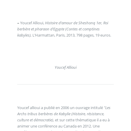
–
Youcef Allioui,
Histoire d’amour de Sheshonq 1er, Roi
berbère et pharaon d’Egypte (Contes et comptines
kabyles),
L’Harmattan, Paris, 2013, 798 pages, 19 euros.
Youcef Allioui
Youcef allioui a publié en 2006 un ouvrage intitulé
"Les
Archs tribus berbères de Kabylie (Histoire, résistance,
culture et démocratie)
, et sur cette thématique il a eu à
animer une conférence au Canada en 2012. Une