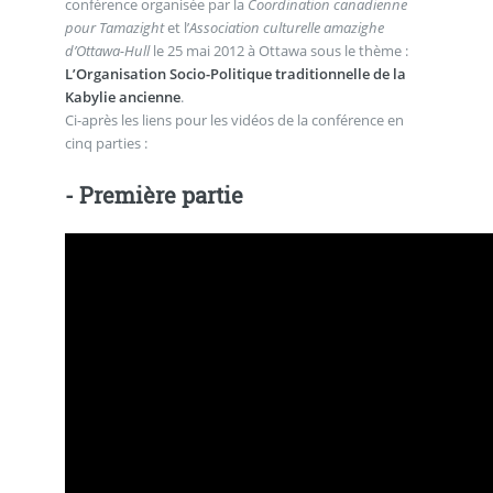
conférence organisée par la
Coordination canadienne
pour Tamazight
et l’
Association culturelle amazighe
d’Ottawa-Hull
le 25 mai 2012 à Ottawa sous le thème :
L’Organisation Socio-Politique traditionnelle de la
Kabylie ancienne
.
Ci-après les liens pour les vidéos de la conférence en
cinq parties :
- Première partie