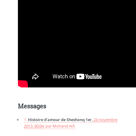
Messages
1.
Histoire d’amour de Sheshonq 1er,
24 novembre
2013, 00:04
,
par
Mohand Ath