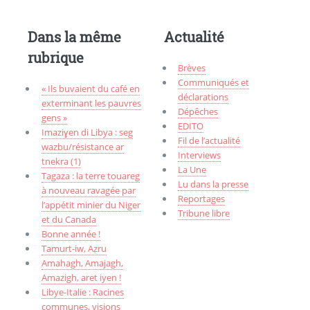
Dans la même
Actualité
rubrique
Brèves
Communiqués et
« Ils buvaient du café en
déclarations
exterminant les pauvres
Dépêches
gens »
EDITO
Imaziɣen di Libya : seg
Fil de l’actualité
wazbu/résistance ar
Interviews
tnekra (1)
La Une
Tagaza : la terre touareg
Lu dans la presse
à nouveau ravagée par
Reportages
l’appétit minier du Niger
Tribune libre
et du Canada
Bonne année !
Tamurt-iw, Aẓru
Amahagh, Amajagh,
Amazigh, aret iyen !
Libye-Italie : Racines
communes, visions