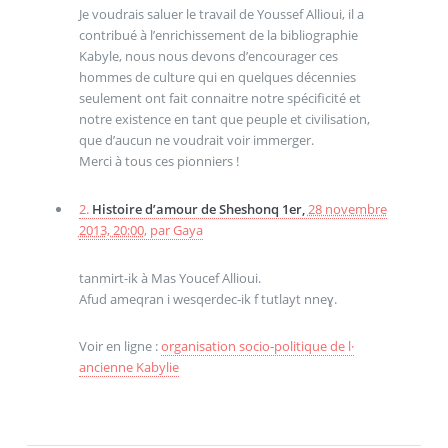
Je voudrais saluer le travail de Youssef Allioui, il a
contribué à l’enrichissement de la bibliographie
Kabyle, nous nous devons d’encourager ces
hommes de culture qui en quelques décennies
seulement ont fait connaitre notre spécificité et
notre existence en tant que peuple et civilisation,
que d’aucun ne voudrait voir immerger.
Merci à tous ces pionniers !
2.
Histoire d’amour de Sheshonq 1er,
28 novembre
2013, 20:00
,
par
Gaya
tanmirt-ik à Mas Youcef Allioui.
Afud ameqran i wesqerdec‑ik f tutlayt nneɣ.
Voir en ligne :
organisation socio‑politique de l·
ancienne Kabylie