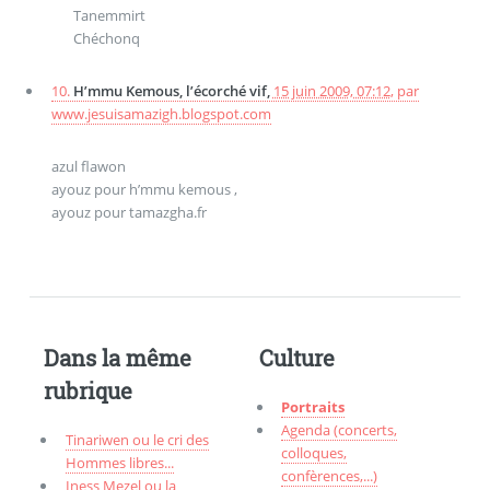
Tanemmirt
Chéchonq
10.
H’mmu Kemous, l’écorché vif,
15 juin 2009, 07:12
,
par
www.jesuisamazigh.blogspot.com
azul flawon
ayouz pour h’mmu kemous ,
ayouz pour tamazgha.fr
Dans la même
Culture
rubrique
Portraits
Agenda (concerts,
Tinariwen ou le cri des
colloques,
Hommes libres...
confèrences,...)
Iness Mezel ou la