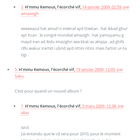
2.
H’mmu Kemous, l’écorché vif,
14 janvier 2009, 02:59
,
par
amazeigh
eeeeeazul hat amutl n inekraf ayd ttiwtan . hat ikkad ghur
ayt lrcan . le congré mondial amazigh . hat yamuyamu g
mayd iran ad ibdu imazighn iwa kkat-as abqqa . ad ghifs
i3fu wakuc irartid i ubrid ayd nttini ntini. mais l’artist ur-ta
tigi .
5.
H’mmu Kemous, l’écorché vif,
19 janvier 2009, 12:05
,
par
Saku
C’est pour quand un nouvel album ?
1.
H’mmu Kemous, l’écorché vif,
5 mars 2009, 12:38
,
par
alias
azul,
j’ai entendu que le cd sera pour 2010, pour le moment