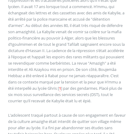
l’oppression et les tracasseries policières alors qu’il n’était que
lycéen. Il avait 17 ans lorsque tout a commencé. H’mmu, qui
échangeait des lettres et des cassettes avec des amis de Kabylie, a
été arrêté par la police marocaine et accusé de "détention
d’armes". Au début des années 80, il était très risqué de défendre
son amazighité. La Kabylie venait de vomir sa colère sur la mafia
politico-financière au pouvoir à Alger, alors que les blessures
d’Igoulmimen et de tout le grand Tafilalt saignaient encore sous la
dictature d’Hassan II. La cadence de la répression s’était accélérée
à l’époque et happait les espoirs des rares militants qui pouvaient
se revendiquer comme berbéristes. La revue "Amazigh" a été
interdite et Ali Azaykou mis en prison. De son côté, Boujemâa
Hebbaz a été enlevé à Rabat pour ne jamais réapparaître. C’est
dans ce contexte marqué par la tension et la peur que H’mmu a
été interpellé au lycée Ghris
[
1
]
par des gendarmes. Placé plus de
six mois sous surveillance des services secrets (DST), tout le
courrier qu’il recevait de Kabylie était lu et épié.
L’adolescent traqué partout à cause de son engagement en faveur
de la culture amazighe était interdit de quitter son village même
pour aller au lycée. Il a fini par abandonner ses études sans
toutefois baisser les bras. Quelques années plus tard, il a été