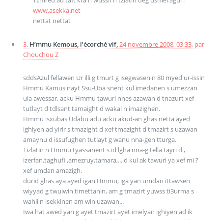
Tzmred ad taft kra n wussif n tzlatin deg usmel agui :
www.asekka.net
nettat nettat
3.
H’mmu Kemous, l’écorché vif,
24 novembre 2008, 03:33
,
par
Chouchou Z
sddsAzul fellawen Ur illi g tmurt g isegwasen n 80 myed ur-issin
Hmmu Kamus nayt Ssu-Uba snent kul imedanen s umezzan
ula awessar, acku Hmmu tawuri nnes azawan d tnazurt xef
tutlayt d tdlsant tamaight d wakal n imazighen.
Hmmu isxubas Udabu adu acku akud-an ghas netta ayed
ighiyen ad yirir s tmazight d xef tmazight d tmazirt s uzawan
amaynu d issufughen tutlayt g wanu nna-gen tturga.
Tizlatin n Hmmu tyassanent s id lgha nna-g tella tayri d ,
izerfan,taghufi ,amezruy,tamara,... d kul ak tawuri ya xef mi ?
xef umdan amazigh.
durid ghas aya ayed igan Hmmu, iga yan umdan ittawsen
wiyyad g twuiwin timettanin, am g tmazirt yuwss ti3urma s
wahli n isekkinen am win uzawan...
Iwa hat awed yan g ayet tmazirt ayet imelyan ighiyen ad ik