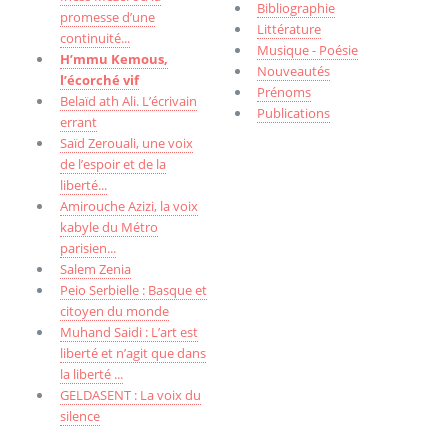
Bibliographie
promesse d’une
Littérature
continuité...
Musique - Poésie
H’mmu Kemous,
Nouveautés
l’écorché vif
Prénoms
Belaïd ath Ali. L’écrivain
Publications
errant
Saïd Zerouali, une voix
de l’espoir et de la
liberté...
Amirouche Azizi, la voix
kabyle du Métro
parisien...
Salem Zenia
Peio Serbielle : Basque et
citoyen du monde
Muhand Saidi : L’art est
liberté et n’agit que dans
la liberté ...
GELDASENT : La voix du
silence