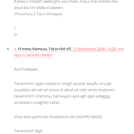
itarwa n tmazirt awed ghir azul ihlan, maca mas Hmmu bla
aryal bla sin isfafa-d ulawen.
Chouchou Z Tizi n Imnayen
t
tt
4.
H’mmu Kemous, l’écorché vif,
15 décembre 2008, 14:29
,
par
Nba n SAGHRU BAND
Azul Fellawen,
Tanemmirt cigan i wnaz’ur nnegh axatar, iwsafu nna-gh
issuddan ad naf ad nmun d ubrid ad nidir amm imdanen,
tanemmirt i H’emmu, hat keyyin ayd-agh igan adeggig
amezwaru issaghen takat.
Vous etes parmi les fondateurs de SAGHRU BAND.
Tanemmirt digh.