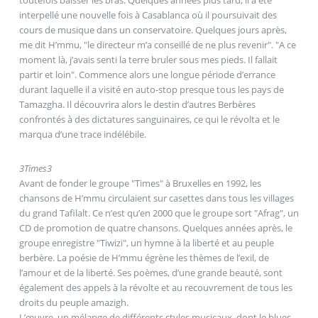
interpellé une nouvelle fois à Casablanca où il poursuivait des
cours de musique dans un conservatoire. Quelques jours après,
me dit H’mmu, "le directeur m’a conseillé de ne plus revenir". "A ce
moment là, j’avais senti la terre bruler sous mes pieds. Il fallait
partir et loin". Commence alors une longue période d’errance
durant laquelle il a visité en auto-stop presque tous les pays de
Tamazgha. Il découvrira alors le destin d’autres Berbères
confrontés à des dictatures sanguinaires, ce qui le révolta et le
marqua d’une trace indélébile.
3
Times
3
Avant de fonder le groupe "Times" à Bruxelles en 1992, les
chansons de H’mmu circulaient sur casettes dans tous les villages
du grand Tafilalt. Ce n’est qu’en 2000 que le groupe sort "Afrag", un
CD de promotion de quatre chansons. Quelques années après, le
groupe enregistre "Tiwizi", un hymne à la liberté et au peuple
berbère. La poésie de H’mmu égrène les thèmes de l’exil, de
l’amour et de la liberté. Ses poèmes, d’une grande beauté, sont
également des appels à la révolte et au recouvrement de tous les
droits du peuple amazigh.
L’œuvre, un mélange de différents styles musicaux, dont le blues,