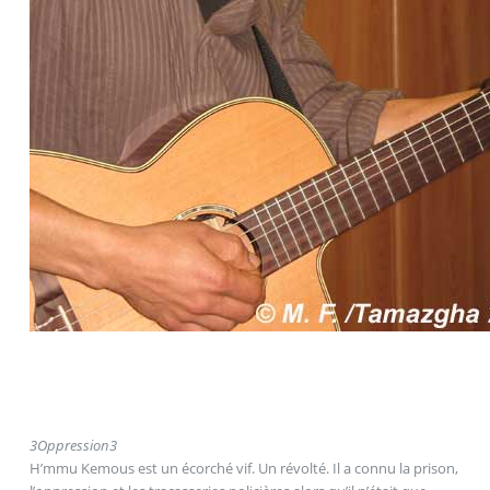
3
Oppression
3
H’mmu Kemous est un écorché vif. Un révolté. Il a connu la prison,