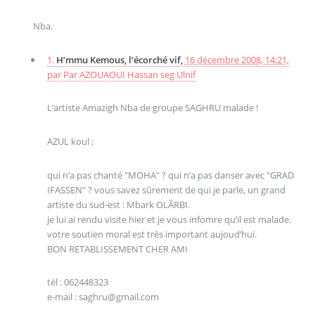
Nba.
1.
H’mmu Kemous, l’écorché vif,
16 décembre 2008, 14:21
,
par
Par AZOUAOUI Hassan seg Ulnif
L’artiste Amazigh Nba de groupe SAGHRU malade !
AZUL koul ;
qui n’a pas chanté "MOHA" ? qui n’a pas danser avec "GRAD
IFASSEN" ? vous savez sûrement de qui je parle, un grand
artiste du sud-est : Mbark OLÂRBI.
je lui ai rendu visite hier et je vous infomre qu’il est malade.
votre soutien moral est très important aujoud’hui.
BON RETABLISSEMENT CHER AMI
tél : 062448323
e-mail : saghru@gmail.com