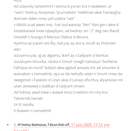
Azul,
Ad zzwureγ tanemmirt i winna d yuran kra n iwaliwen, ur
"sans" ttettuγ Aneγmas "journaliste" Yafelman akw Tamazgha
ikerrzen ildles nneγ γef uzetta "net" .
s tikkitt-a ad awen iniγ : hat isul wassaγ "lien" illan ger-i akw d
imeddukwal inew Iqbayliyen, ad bedreγ sin "2" deg-sen Racid
Imexlef n Azazga d Mensur Dabuz si Bouira.
Ayenna aγ yaγen ass lliγ, isal yaγ aγ ass-a, isxub aγ lmexzen
aḍu
izzuγerra yaγ, ig aγ algamu, ikerf aγ s tadyant d tkerkas
issuduyen tirεurba. Iduba n tmurt nnegh tamazγa “berberie
l’afrique du nord” bdḍan akw agdud amaziγ irin ad smunen d
warεaben s temselmit, aya as da nettafa udan n tmurt nneγ da
swegimen i Falastin d Liran akw d Lεiraq ufla ttuγ afγanistan mi
utan aḥewwej s ṭṭaliban d tadyant nnsen
Ad fukkeγ awal inew s wawal inna U-xeldun mi rniγ kra
Tetεerreb texreb
Ur tt nezdiγ
S ilsawen n tamselmit
9.
H’mmu Kemous, l’écorché vif,
11 juin 2009, 17:13
,
par
bayadda