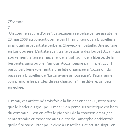
3
Pionnier
3
"Un cœur en sucre d’orge". La sexagénaire belge venue assister le
23 mai 2008 au concert donné par H’mmu Kemous à Bruxelles a
ainsi qualifié cet artiste berbère. Cheveux en bataille. Une guitare
en bandoulière. L’artiste avait traité ce soir là des loups (Uccan) qui
gouvernent la terre amazighe, de la trahison, de la liberté, de la
berbérité, sans oublier l’amour. Accompagné par Filip et Evy, il
participait bénévolement à une fête organisée à l’occasion du
passage à Bruxelles de "La caravane amoureuse". "J’aurai aimé
comprendre les paroles de ses chansons", me dit-elle, un peu
éméchée.
H’mmu, cet artiste né trois fois à la fin des années 60, n’est autre
que le leader du groupe "Times". Son parcours artistique est hors
du commun. Il est en effet le pionnier de la chanson amazighe
contestataire et moderne au Sud-est de Tamazgha occidentale
qu’il a fini par quitter pour vivre à Bruxelles. Cet artiste singulier