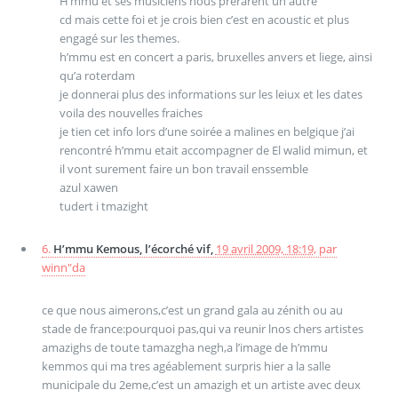
H’mmu et ses musiciens nous prérarent un autre
cd mais cette foi et je crois bien c’est en acoustic et plus
engagé sur les themes.
h’mmu est en concert a paris, bruxelles anvers et liege, ainsi
qu’a roterdam
je donnerai plus des informations sur les leiux et les dates
voila des nouvelles fraiches
je tien cet info lors d’une soirée a malines en belgique j’ai
rencontré h’mmu etait accompagner de El walid mimun, et
il vont surement faire un bon travail enssemble
azul xawen
tudert i tmazight
6.
H’mmu Kemous, l’écorché vif,
19 avril 2009, 18:19
,
par
winn"da
ce que nous aimerons,c’est un grand gala au zénith ou au
stade de france:pourquoi pas,qui va reunir lnos chers artistes
amazighs de toute tamazgha negh,a l’image de h’mmu
kemmos qui ma tres agéablement surpris hier a la salle
municipale du 2eme,c’est un amazigh et un artiste avec deux