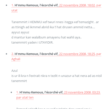
1.
H’mmu Kemous, l’écorché vif,
22 novembre 2008, 18:02
,
par
utat
Tanemmirt i HEMMU xef twuri nnes i tegga xef temazight . ar
as ttinigh ad ikmmel abrid ika !! hat drusen ammid netta....
ayyuz ayyuz
d mantur kan walalbum amayenu hat wahli aya..
tanemmirt yaden i UTAYIDIR.
2.
H’mmu Kemous, l’écorché vif,
22 novembre 2008, 18:25
,
par
Aghali
Azul
is ur ili kra n l’extrait nkra n tezlit n unazur-a hat nera ad as-nisil
tanemmirt
1.
H’mmu Kemous, l’écorché vif,
23 novembre 2008, 03:23
,
par
utat ten