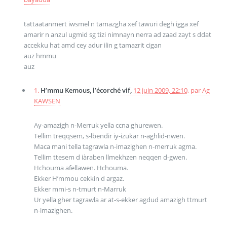
tattaatanmert iwsmel n tamazgha xef tawuri degh igga xef
amarir n anzul ugmid sg tizi nimnayn nerra ad zaad zayt s ddat
accekku hat amd cey adur ilin g tamazrit cigan
auz hmmu
auz
1.
H’mmu Kemous, l’écorché vif,
12 juin 2009, 22:10
,
par
Ag
KAWSEN
Ay-amazigh n-Merruk yella ccna ghurewen.
Tellim treqqsem, s-lbendir iy-izukar n-aghlid-nwen.
Maca mani tella tagrawla n-imazighen n-merruk agma.
Tellim ttesem d iàraben llmekhzen neqqen d-gwen.
Hchouma afellawen. Hchouma.
Ekker H’mmou cekkin d argaz.
Ekker mmi-s n-tmurt n-Marruk
Ur yella gher tagrawla ar at-s-ekker agdud amazigh ttmurt
n-imazighen.