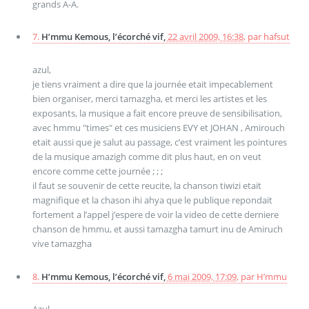
grands A-A.
7.
H’mmu Kemous, l’écorché vif,
22 avril 2009, 16:38
,
par
hafsut
azul,
je tiens vraiment a dire que la journée etait impecablement
bien organiser, merci tamazgha, et merci les artistes et les
exposants, la musique a fait encore preuve de sensibilisation,
avec hmmu "times" et ces musiciens EVY et JOHAN , Amirouch
etait aussi que je salut au passage, c’est vraiment les pointures
de la musique amazigh comme dit plus haut, en on veut
encore comme cette journée ; ; ;
il faut se souvenir de cette reucite, la chanson tiwizi etait
magnifique et la chason ihi ahya que le publique repondait
fortement a l’appel j’espere de voir la video de cette derniere
chanson de hmmu, et aussi tamazgha tamurt inu de Amiruch
vive tamazgha
8.
H’mmu Kemous, l’écorché vif,
6 mai 2009, 17:09
,
par
H’mmu