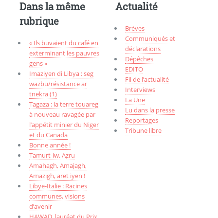
Dans la même
Actualité
rubrique
Brèves
Communiqués et
« Ils buvaient du café en
déclarations
exterminant les pauvres
Dépêches
gens »
EDITO
Imaziɣen di Libya : seg
Fil de l’actualité
wazbu/résistance ar
Interviews
tnekra (1)
La Une
Tagaza : la terre touareg
Lu dans la presse
à nouveau ravagée par
Reportages
l’appétit minier du Niger
Tribune libre
et du Canada
Bonne année !
Tamurt-iw, Aẓru
Amahagh, Amajagh,
Amazigh, aret iyen !
Libye-Italie : Racines
communes, visions
d’avenir
HAWAD, lauréat du Prix