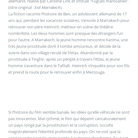
allemand, réalisé par Caroline Link et intitulé "Fugues marocaines"
(titre original :
Exit Marrakech
).
La fiction raconte l’histoire de Ben, un adolescent allemand de 17
ans qui, pendant les vacances scolaires, s’envole à Marrakech pour
retrouver son père Heinrich, metteur en scène de théâtre
nombriliste. Les deux hommes sont presque des étrangers l’un
pour l’autre. A Marrakech, le jeune homme rencontre Karima, une
très jeune prostituée dont il tombe amoureux, et décide de la
suivre dans son village reculé de l’Atlas. Abandonné par la
prostituée à Tinghir, après un périple à travers l’Atlas, le jeune
homme s’aventure dans le Tafilalt. Heinrich s’inquiète pour son fils
et prend la route pour le retrouver enfin à Merzouga.
Si l’histoire du film semble banale, les idées qu’elle véhicule ne sont
pas innocentes. Mal rythmé, le film qui dépeint caricaturalement
un pays rongé par la prostitution et la corruption, occulte
magistralement l’identité profonde du pays. On ne voit que la