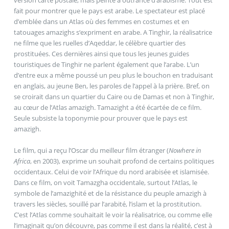
version carte postale, mais peinte à outrance d’arabisme. Tout est
fait pour montrer que le pays est arabe. Le spectateur est placé
d’emblée dans un Atlas où des femmes en costumes et en
tatouages amazighs s‘expriment en arabe. A Tinghir, la réalisatrice
ne filme que les ruelles d’Aqeddar, le célèbre quartier des
prostituées. Ces dernières ainsi que tous les jeunes guides
touristiques de Tinghir ne parlent également que l’arabe. L’un
d’entre eux a même poussé un peu plus le bouchon en traduisant
en anglais, au jeune Ben, les paroles de l’appel à la prière. Bref, on
se croirait dans un quartier du Caire ou de Damas et non à Tinghir,
au cœur de l’Atlas amazigh. Tamazight a été écartée de ce film.
Seule subsiste la toponymie pour prouver que le pays est
amazigh.
Le film, qui a reçu l’Oscar du meilleur film étranger (
Nowhere in
Africa
, en 2003), exprime un souhait profond de certains politiques
occidentaux. Celui de voir l’Afrique du nord arabisée et islamisée.
Dans ce film, on voit Tamazgha occidentale, surtout l’Atlas, le
symbole de l’amazighité et de la résistance du peuple amazigh à
travers les siècles, souillé par l’arabité, l’islam et la prostitution.
C’est l’Atlas comme souhaitait le voir la réalisatrice, ou comme elle
l’imaginait qu’on découvre, pas comme il est dans la réalité, c’est à