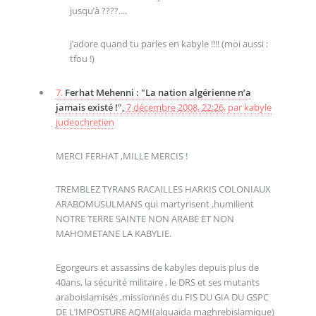
jusqu’à ????....
j’adore quand tu parles en kabyle !!!! (moi aussi :
tfou !)
7.
Ferhat Mehenni : "La nation algérienne n’a
jamais existé !",
7 décembre 2008, 22:26
,
par
kabyle
judeochretien
MERCI FERHAT ,MILLE MERCIS !
TREMBLEZ TYRANS RACAILLES HARKIS COLONIAUX
ARABOMUSULMANS qui martyrisent ,humilient
NOTRE TERRE SAINTE NON ARABE ET NON
MAHOMETANE LA KABYLIE.
Egorgeurs et assassins de kabyles depuis plus de
40ans, la sécurité militaire , le DRS et ses mutants
araboislamisés ,missionnés du FIS DU GIA DU GSPC
DE L’IMPOSTURE AQMI(alquaida maghrebislamique)