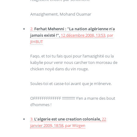
Amazighement, Mohand Ouamar
2.
Ferhat Mehenni : "La nation algérienne n’a
jamais existé !",
12 décembre 2008, 13:53
,
par
JIHBUT
Faqo, et toi tu fais quoi pour l’amazighité ou la
kabylie pour venir nous carcher ton morceau de
chicken noyé dans du vin rouge.
Soules-toi et casse-toi avant que je m’énerve.
OFFFFFFFFFFFFF !!!!!!!!!!!!!! Y’en a marre des bout
d’hommes !
3.
L’algerie est une creation coloniale,
22
janvier 2009, 18:58
,
par
Wizgen