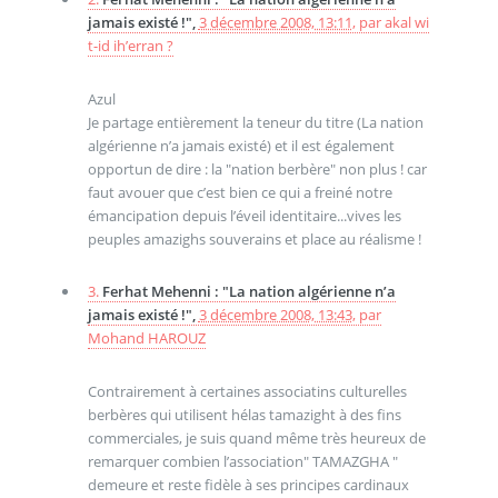
jamais existé !",
3 décembre 2008, 13:11
,
par
akal wi
t-id ih’erran ?
Azul
Je partage entièrement la teneur du titre (La nation
algérienne n’a jamais existé) et il est également
opportun de dire : la "nation berbère" non plus ! car
faut avouer que c’est bien ce qui a freiné notre
émancipation depuis l’éveil identitaire...vives les
peuples amazighs souverains et place au réalisme !
3.
Ferhat Mehenni : "La nation algérienne n’a
jamais existé !",
3 décembre 2008, 13:43
,
par
Mohand HAROUZ
Contrairement à certaines associatins culturelles
berbères qui utilisent hélas tamazight à des fins
commerciales, je suis quand même très heureux de
remarquer combien l’association" TAMAZGHA "
demeure et reste fidèle à ses principes cardinaux