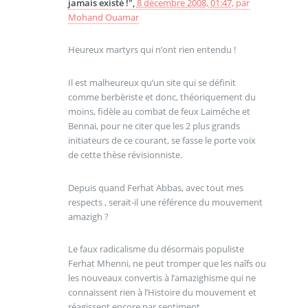
jamais existé !",
8 décembre 2008, 01:47
,
par
Mohand Ouamar
Heureux martyrs qui n’ont rien entendu !
Il est malheureux qu’un site qui se définit
comme berbèriste et donc, théoriquement du
moins, fidèle au combat de feux Laiméche et
Bennai, pour ne citer que les 2 plus grands
initiateurs de ce courant, se fasse le porte voix
de cette thèse révisionniste.
Depuis quand Ferhat Abbas, avec tout mes
respects , serait-il une référence du mouvement
amazigh ?
Le faux radicalisme du désormais populiste
Ferhat Mhenni, ne peut tromper que les naîfs ou
les nouveaux convertis à l’amazighisme qui ne
connaissent rien à l’Histoire du mouvement et
réagissent encore par sentiment.