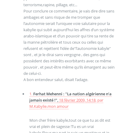
terrorisme,rapine, pillage, etc...
Pour conclure ce commentaire, je vais dire dire sans
ambages et sans risque de me tromper que
l’autonomie serait l’uniquee voie salutaire pour la
kabylie qui subit aujourd’hui les affres d’un système
arabo-islamique et d’un pouvoir qui tire sa rente de
la manne pétrolière et tous ceux ou celles qui
refusent et rejettent l’idée de"l’autonomie kabyle"
sont , et je le dirai sans vergogne , des gens qui
possèdent des intérêts exorbitants avec ce même
pouvoir , et peut-être même qu’ils émargent au sein
de celui-ci.
A bon entendeur salut, disait l’adage.
1.
Ferhat Mehenni : "La nation algérienne n’a
jamais existé !",
18 février 2009, 14:18
,
par
M.Kabylie.mon amour
Mon cher frère kabyle,tout ce que tu as dit est
vrai et plein de sagesse !Tu es un vrai
kabyle !Pour ma part je suis un mystique et je