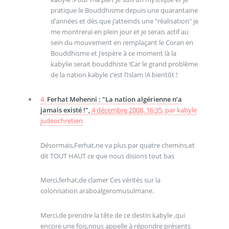
pratique le Bouddhisme depuis une quarantaine
d’années et dès que j’atteinds une "réalisation" je
me montrerai en plein jour et je serais actif au
sein du mouvement en remplaçant le Coran en
Bouddhisme et j’espère à ce moment là la
kabylie serait bouddhiste !Car le grand problème
de la nation kabyle c’est l’Islam !A bientôt !
4.
Ferhat Mehenni : "La nation algérienne n’a
jamais existé !",
4 décembre 2008, 16:35
,
par
kabyle
judeochretien
Désormais,Ferhat,ne va plus par quatre chemins,et
dit TOUT HAUT ce que nous disions tout bas
Merci,ferhat,de clamer Ces vérités sur la
colonisation araboalgeromusulmane.
Merci,de prendre la tête de ce destin kabyle ,qui
encore une fois,nous appelle à répondre présents