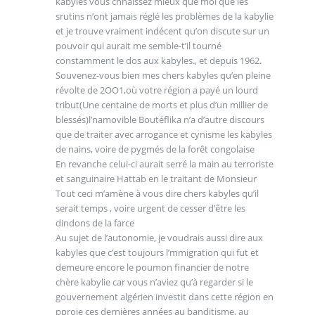
kabyles vous cnnaissez mieux que moi que les
srutins n’ont jamais réglé les problèmes de la kabylie
et je trouve vraiment indécent qu’on discute sur un
pouvoir qui aurait me semble-t’il tourné
constamment le dos aux kabyles., et depuis 1962.
Souvenez-vous bien mes chers kabyles qu’en pleine
révolte de 2OO1,où votre région a payé un lourd
tribut(Une centaine de morts et plus d’un millier de
blessés)l’namovible Boutéflika n’a d’autre discours
que de traiter avec arrogance et cynisme les kabyles
de nains, voire de pygmés de la forêt congolaise
En revanche celui-ci aurait serré la main au terroriste
et sanguinaire Hattab en le traitant de Monsieur
Tout ceci m’amène à vous dire chers kabyles qu’il
serait temps , voire urgent de cesser d’être les
dindons de la farce
Au sujet de l’autonomie, je voudrais aussi dire aux
kabyles que c’est toujours l’mmigration qui fut et
demeure encore le poumon financier de notre
chère kabylie car vous n’aviez qu’à regarder si le
gouvernement algérien investit dans cette région en
pproie ces dernières années au banditisme, au