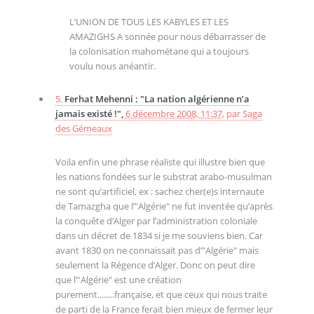
L’UNION DE TOUS LES KABYLES ET LES
AMAZIGHS A sonnée pour nous débarrasser de
la colonisation mahométane qui a toujours
voulu nous anéantir.
5.
Ferhat Mehenni : "La nation algérienne n’a
jamais existé !",
6 décembre 2008, 11:37
,
par
Saga
des Gémeaux
Voila enfin une phrase réaliste qui illustre bien que
les nations fondées sur le substrat arabo-musulman
ne sont qu’artificiel, ex : sachez cher(e)s internaute
de Tamazgha que l’"Algérie" ne fut inventée qu’après
la conquête d’Alger par l’administration coloniale
dans un décret de 1834 si je me souviens bien. Car
avant 1830 on ne connaissait pas d’"Algérie" mais
seulement la Régence d’Alger. Donc on peut dire
que l’"Algérie" est une création
purement........française, et que ceux qui nous traite
de parti de la France ferait bien mieux de fermer leur