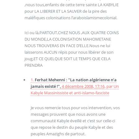
,nous tous,enfants de cette terre sainte LA KABYLIE
pour LA LIBERER ET LA SAUVER de la pire des
maléfiques colonisations l’araboislamismecolonial.
Ici ou là,PARTOUT,CHEZ NOUS ,AUX QUATRE COINS
DU MONDE,LA COLONISATION MAHOMETANE
NOUS TROUVERAS EN FACE D’ELLE.Nous ne lui
laisserons AUCUN répis pour nous libérer de son
joug,ET CE QUELQUE SOIT LE TEMPS QUE CELA
PRENDRA
1.
Ferhat Mehenni : "La nation algérienne n’a
jamais existé !",
4 décembre 2008, 17:16
,
par
Un
Kabyle Massinissiste et anti-islamo-fasciste
Je vous remercie tous pour vos intervention, vos
messages prouvent que nous avons une
communauté Kabyle éveillé et c’est sur celle-ci
que repose le destin du peuple Kabyle et des
peuples Amazighs de partout.