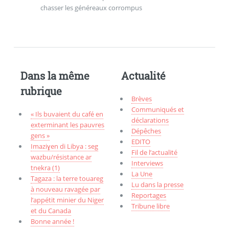
chasser les généreaux corrompus
Dans la même
Actualité
rubrique
Brèves
Communiqués et
« Ils buvaient du café en
déclarations
exterminant les pauvres
Dépêches
gens »
EDITO
Imaziɣen di Libya : seg
Fil de l’actualité
wazbu/résistance ar
Interviews
tnekra (1)
La Une
Tagaza : la terre touareg
Lu dans la presse
à nouveau ravagée par
Reportages
l’appétit minier du Niger
Tribune libre
et du Canada
Bonne année !