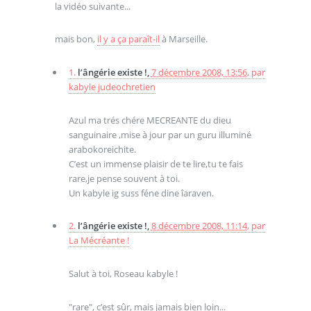
la vidéo suivante...
mais bon,
il y a ça paraît-il
à Marseille.
1.
l’ângérie existe !,
7 décembre 2008, 13:56
,
par
kabyle judeochretien
Azul ma trés chére MECREANTE du dieu
sanguinaire ,mise à jour par un guru illuminé
arabokoreichite.
C’est un immense plaisir de te lire,tu te fais
rare,je pense souvent à toi.
Un kabyle ig suss féne dine îaraven.
2.
l’ângérie existe !,
8 décembre 2008, 11:14
,
par
La Mécréante !
Salut à toi, Roseau kabyle !
"rare", c’est sûr, mais jamais bien loin...