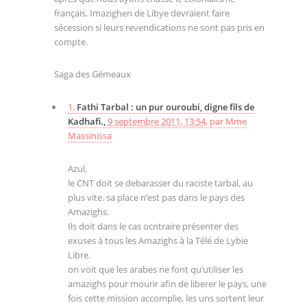
français. Imazighen de Libye devraient faire
sécession si leurs revendications ne sont pas pris en
compte.
Saga des Gémeaux
1.
Fathi Tarbal : un pur ouroubi, digne fils de
Kadhafi.,
9 septembre 2011, 13:54
,
par
Mme
Massinissa
Azul,
le CNT doit se debarasser du raciste tarbal, au
plus vite. sa place n’est pas dans le pays des
Amazighs.
Ils doit dans le cas ocntraire présenter des
exuses à tous les Amazighs à la Télé de Lybie
Libre.
on voit que les arabes ne font qu’utiliser les
amazighs pour mourir afin de liberer le pays, une
fois cette mission accomplie, les uns sortent leur