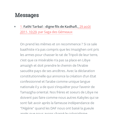
Messages
1.
Fathi Tarbal : digne fils de Kadhafi.,
29 août
2011, 10:29
,
par
Saga des Gémeaux
On prend les mêmes et on recommence ? Si ce sale
baathiste n’a pas compris que les Imazighen ont pris
les armes pour chasser le rat de Tripoli de leur terre,
c’est que ce misérable n’a pas sa place en Libye
amazigh et doit prendre le chemin de l’Arabie
saoudite pays de ses ancêtres. Avec la déclaration
constitutionnelle qui annonce la création d’un Etat
confessionnel et l’arabe comme unique langue
nationale il y a de quoi s’inquiéter pour l’avenir de
Tamazgha oriental. Nos frères et soeurs de Libye ne
doivent pas faire comme nous autres Kabyles qui se
sont fait avoir après la fameuse indépendance de
"l’Algérie" quand les DAF nous ont baisé la gueule
après que nous ayons chassé le colonialisme