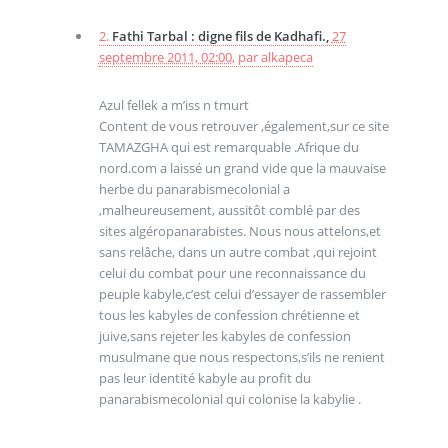
2.
Fathi Tarbal : digne fils de Kadhafi.,
27
septembre 2011, 02:00
,
par
alkapeca
Azul fellek a m’iss n tmurt
Content de vous retrouver ,également,sur ce site
TAMAZGHA qui est remarquable .Afrique du
nord.com a laissé un grand vide que la mauvaise
herbe du panarabismecolonial a
,malheureusement, aussitôt comblé par des
sites algéropanarabistes. Nous nous attelons,et
sans relâche, dans un autre combat ,qui rejoint
celui du combat pour une reconnaissance du
peuple kabyle,c’est celui d’essayer de rassembler
tous les kabyles de confession chrétienne et
juive,sans rejeter les kabyles de confession
musulmane que nous respectons,s’ils ne renient
pas leur identité kabyle au profit du
panarabismecolonial qui colonise la kabylie .