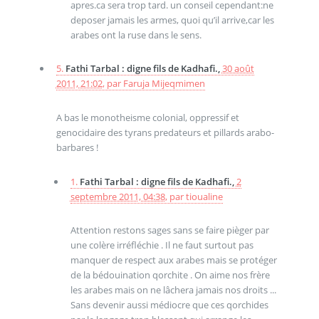
apres.ca sera trop tard. un conseil cependant:ne
deposer jamais les armes, quoi qu’il arrive,car les
arabes ont la ruse dans le sens.
5.
Fathi Tarbal : digne fils de Kadhafi.,
30 août
2011, 21:02
,
par
Faruja Mijeqmimen
A bas le monotheisme colonial, oppressif et
genocidaire des tyrans predateurs et pillards arabo-
barbares !
1.
Fathi Tarbal : digne fils de Kadhafi.,
2
septembre 2011, 04:38
,
par
tioualine
Attention restons sages sans se faire pièger par
une colère irréfléchie . Il ne faut surtout pas
manquer de respect aux arabes mais se protéger
de la bédouination qorchite . On aime nos frère
les arabes mais on ne lâchera jamais nos droits ...
Sans devenir aussi médiocre que ces qorchides