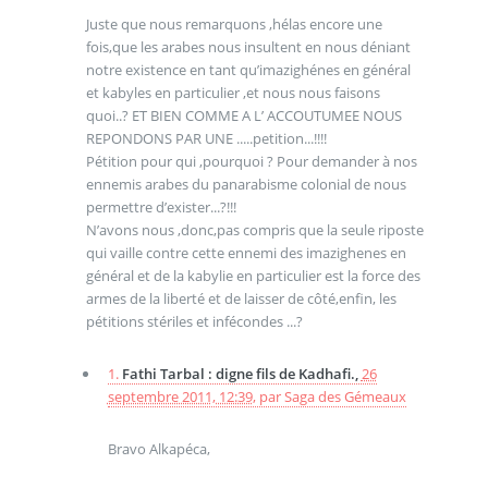
Juste que nous remarquons ,hélas encore une
fois,que les arabes nous insultent en nous déniant
notre existence en tant qu’imazighénes en général
et kabyles en particulier ,et nous nous faisons
quoi..? ET BIEN COMME A L’ ACCOUTUMEE NOUS
REPONDONS PAR UNE .....petition...!!!!
Pétition pour qui ,pourquoi ? Pour demander à nos
ennemis arabes du panarabisme colonial de nous
permettre d’exister...?!!!
N’avons nous ,donc,pas compris que la seule riposte
qui vaille contre cette ennemi des imazighenes en
général et de la kabylie en particulier est la force des
armes de la liberté et de laisser de côté,enfin, les
pétitions stériles et infécondes ...?
1.
Fathi Tarbal : digne fils de Kadhafi.,
26
septembre 2011, 12:39
,
par
Saga des Gémeaux
Bravo Alkapéca,