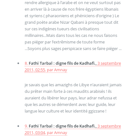
rendre allergique à l’arabe et on ne veut surtout pas
en arriver là à cause de nos frère égyptiens libanais
et syriens ( pharaoniens et phéniciens d’origine ) Le
grand poète arabe Nizar Qabani à presque tout dit
sur ces indigènes tueurs des civilisations
millinaires...Mais dans tous les cas ne nous faisons
pas piéger par l’extrêmisme de toute forme
...Soyons plus sages perspicace sans se faire piéger ...
8.
Fathi Tarbal : digne fils de Kadhafi.,
3 septembre
2011, 02:55
,
par
Amnay
je savais que les amazighs de Libye n’auraient jamais
du prêter main forte à ces maudits arabisés ! ils
auraient du libérer leur pays, leur adrar nefussa et
que les autres se démerdent avec leur guide, leur
langue leur culture et leur identité ggizzane !
9.
Fathi Tarbal : digne fils de Kadhafi.,
3 septembre
2011, 03:04
,
par
Amnay