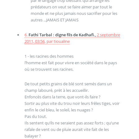
par le langage trop blessant qui arrange les
prédateurs on veut se faire aimer par tout le
monde et ne plus jamais nous sacrifier pour les
autres ...JAMAIS ET JAMAIS
6.
Fathi Tarbal : digne fils de Kadhafi.,
2 septembre
2011, 03:56
,
par
tioualine
1 - les racines des hommes
l’homme est fait pour vivre en société dans le pays
où se trouvent ses racines.
De tout petits grains de blé sont semés dans un
champ labouré, prèt à les accueillir.
Enfoncés dans la terre, que vont-ils faire ?
Sortir au plus vite du trou noir leurs frêles tiges, voir
enfin le ciel bleu, le soleil, les nuages ?
Pas du tout.
Ils sentent qu’ils ne seraient pas assez forts ; qu’une
rafale de vent ou de pluie aurait vite fait de les
balayer ?