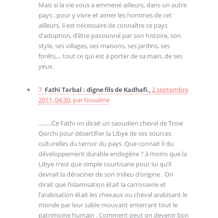
Mais si la vie vous a emmené ailleurs, dans un autre
pays ; pour y vivre et aimer les hommes de cet
ailleurs, il est nécessaire de connaître ce pays
d’adoption, d’être passionné par son histoire, son
style, ses villages, ses maisons, ses jardins, ses
forêts,... tout ce qui est à porter de sa main, de ses
yeux.
7.
Fathi Tarbal : digne fils de Kadhafi.,
2 septembre
2011, 04:30
,
par
tioualine
.........Ce Fathi on dirait un saoudien cheval de Troie
Qorchi pour désertifier la Libye de ses sources
culturelles du terroir du pays .Que connait il du
développement durable endogène ? à moins que la
Libye n’est que simple courtisane pour lui qu’il
devrait la déraciner de son milieu d’origine . On
dirait que l’islamisation était la carrosserie et
l’arabisation était les chevaux ou cheval arabisant le
monde par leur sable mouvant enterrant tout le
patrimoine humain . Comment peut on devenir bon