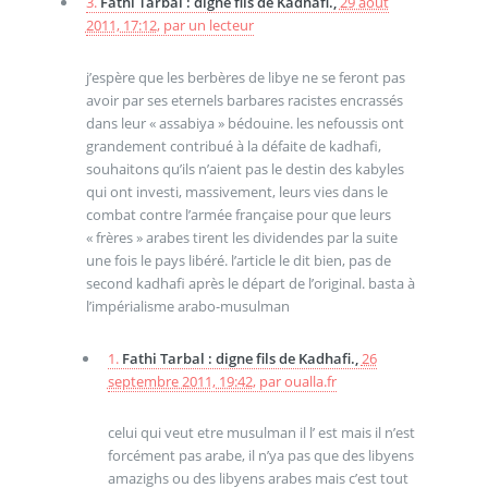
3.
Fathi Tarbal : digne fils de Kadhafi.,
29 août
2011, 17:12
,
par
un lecteur
j’espère que les berbères de libye ne se feront pas
avoir par ses eternels barbares racistes encrassés
dans leur « assabiya » bédouine. les nefoussis ont
grandement contribué à la défaite de kadhafi,
souhaitons qu’ils n’aient pas le destin des kabyles
qui ont investi, massivement, leurs vies dans le
combat contre l’armée française pour que leurs
« frères » arabes tirent les dividendes par la suite
une fois le pays libéré. l’article le dit bien, pas de
second kadhafi après le départ de l’original. basta à
l’impérialisme arabo-musulman
1.
Fathi Tarbal : digne fils de Kadhafi.,
26
septembre 2011, 19:42
,
par
oualla.fr
celui qui veut etre musulman il l’ est mais il n’est
forcément pas arabe, il n’ya pas que des libyens
amazighs ou des libyens arabes mais c’est tout