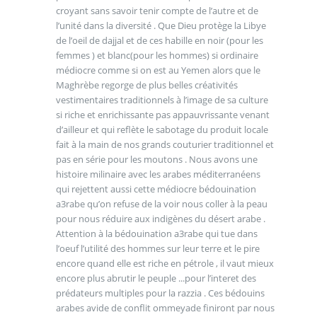
croyant sans savoir tenir compte de l’autre et de
l’unité dans la diversité . Que Dieu protège la Libye
de l’oeil de dajjal et de ces habille en noir (pour les
femmes ) et blanc(pour les hommes) si ordinaire
médiocre comme si on est au Yemen alors que le
Maghrèbe regorge de plus belles créativités
vestimentaires traditionnels à l’image de sa culture
si riche et enrichissante pas appauvrissante venant
d’ailleur et qui reflète le sabotage du produit locale
fait à la main de nos grands couturier traditionnel et
pas en série pour les moutons . Nous avons une
histoire milinaire avec les arabes méditerranéens
qui rejettent aussi cette médiocre bédouination
a3rabe qu’on refuse de la voir nous coller à la peau
pour nous réduire aux indigènes du désert arabe .
Attention à la bédouination a3rabe qui tue dans
l’oeuf l’utilité des hommes sur leur terre et le pire
encore quand elle est riche en pétrole , il vaut mieux
encore plus abrutir le peuple ...pour l’interet des
prédateurs multiples pour la razzia . Ces bédouins
arabes avide de conflit ommeyade finiront par nous