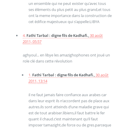
un ensemble qui ne peut exister qu’avec tous
ses élèments du plus petit au plus grand,et tous
ont la meme importance dans la construction de
cet édifice majestueux qui s’appelle:LIBYA
4.
Fathi Tarbal : digne fils de Kadhafi.,
30 août
2011, 05:57
aghyoul... en libye les amazighophones ont joué un
role clé dans cette révolution
1.
Fathi Tarbal : digne fils de Kadhafi.,
30 août
2011, 13:14
il ne faut jamais faire confiance aux arabes car
dans leur esprit ils n’accordent pas de place aux
autres.ils sont atteinds d’une maladie grave qui
est de tout arabiser.libiens,il faut battre le fer
quant il chaud.c’est maintenant qu’il faut
imposer tamazight,de force ou de gres.parceque