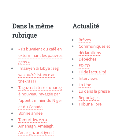
Dans la même
Actualité
rubrique
Brèves
Communiqués et
« Ils buvaient du café en
déclarations
exterminant les pauvres
Dépêches
gens »
EDITO
Imaziɣen di Libya : seg
Fil de l’actualité
wazbu/résistance ar
Interviews
tnekra (1)
La Une
Tagaza : la terre touareg
Lu dans la presse
à nouveau ravagée par
Reportages
l’appétit minier du Niger
Tribune libre
et du Canada
Bonne année !
Tamurt-iw, Aẓru
Amahagh, Amajagh,
Amazigh, aret iyen !