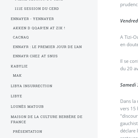
prudenc
111E SESSION DU CERD
ENNAYER - YENNAYER
Vendred
AKKEN D QQAR’EN AT ZIK !
A Tizi-O
CACNAQ
en doute
ENNAYR : LE PREMIER JOUR DE L’AN
ENNAYR CHEZ AT SNUS
Il se co
KABYLIE
du 20 av
MAK
Samedi 
LIBYA INSURRECTION
LIBYE
Dans la 
LOUNÈS MATOUB
vers 15 
"discour
MAISON DE LA CULTURE BERBÈRE DE
FRANCE
gauchist
déclare le dialogue "réouvert" mais sans apporter aucune preuve concrète de sa bonne volonté : ni lib
PRÉSENTATION