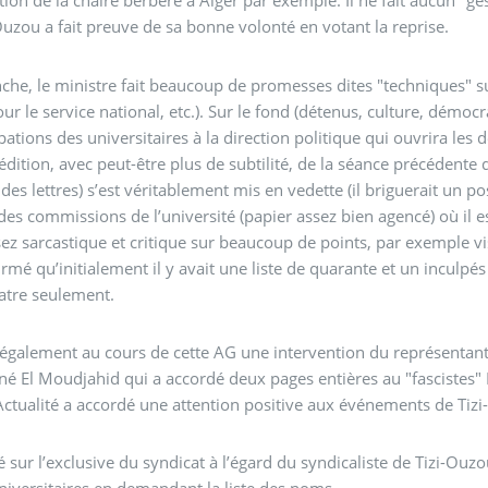
tion de la chaire berbère à Alger par exemple. Il ne fait aucun "g
Ouzou a fait preuve de sa bonne volonté en votant la reprise.
che, le ministre fait beaucoup de promesses dites "techniques" su
our le service national, etc.). Sur le fond (détenus, culture, démocr
tions des universitaires à la direction politique qui ouvrira les déb
édition, avec peut-être plus de subtilité, de la séance précédente 
ut des lettres) s’est véritablement mis en vedette (il briguerait un 
des commissions de l’université (papier assez bien agencé) où il es
ez sarcastique et critique sur beaucoup de points, par exemple vis-à
irmé qu’initialement il y avait une liste de quarante et un inculp
atre seulement.
u également au cours de cette AG une intervention du représentant 
 El Moudjahid qui a accordé deux pages entières au "fascistes" 
Actualité a accordé une attention positive aux événements de Tizi-
é sur l’exclusive du syndicat à l’égard du syndicaliste de Tizi-Ouzo