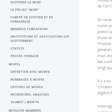
restaura
SOUTENIR LA MCBF
de Tizi-
LE PROJET "MCBF"
COMITÉ DE SOUTIEN ET DE
En revan
PARRAINAGE
sursis p
MEMBRES FONDATEURS
préoccupa
INSTITUTIONS ET ASSOCIATIONS QUI
d’une ré
SOUTIENNENT
l’Instit
STATUTS
général 
mais ass
PROCÈS-VERBAUX
été conf
MOHYA
vingt qu
ENTRETIEN AVEC MOHYA
HOMMAGES À MOHYA
Il y a e
condamné
OEUVRES DE MOHYA
Algérie 
RECHERCHES, ANALYSES
TAJMILT I MUH’YA
Interrog
MOULOUD MAMMERI