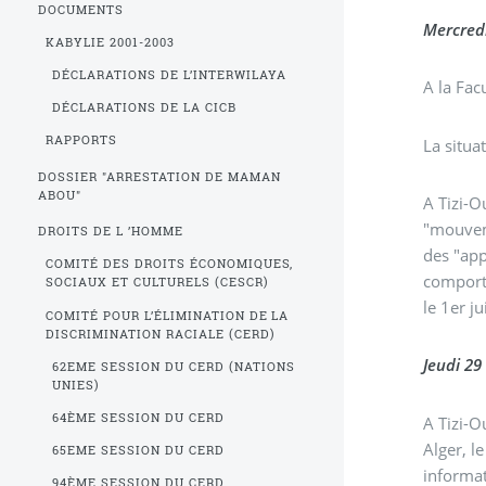
DOCUMENTS
Mercredi
KABYLIE 2001-2003
DÉCLARATIONS DE L’INTERWILAYA
A la Fac
DÉCLARATIONS DE LA CICB
RAPPORTS
La situa
DOSSIER "ARRESTATION DE MAMAN
ABOU"
A Tizi-O
"mouveme
DROITS DE L ’HOMME
des "app
COMITÉ DES DROITS ÉCONOMIQUES,
comporte
SOCIAUX ET CULTURELS (CESCR)
le 1er j
COMITÉ POUR L’ÉLIMINATION DE LA
DISCRIMINATION RACIALE (CERD)
Jeudi 29
62EME SESSION DU CERD (NATIONS
UNIES)
64ÈME SESSION DU CERD
A Tizi-O
Alger, l
65EME SESSION DU CERD
informat
94ÈME SESSION DU CERD