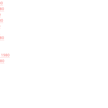
80
980
0
80
0
0
980
l 1980
980