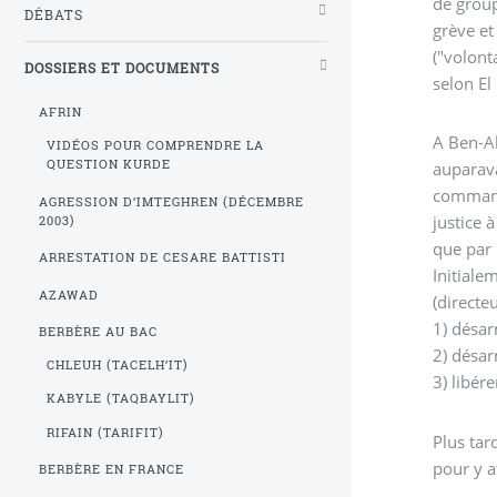
de group
DÉBATS
grève et
("volont
DOSSIERS ET DOCUMENTS
selon El
AFRIN
A Ben-Ak
VIDÉOS POUR COMPRENDRE LA
QUESTION KURDE
auparava
commando
AGRESSION D’IMTEGHREN (DÉCEMBRE
justice à
2003)
que par l
ARRESTATION DE CESARE BATTISTI
Initiale
AZAWAD
(directe
1) désa
BERBÈRE AU BAC
2) désa
CHLEUH (TACELH’IT)
3) libér
KABYLE (TAQBAYLIT)
RIFAIN (TARIFIT)
Plus tar
pour y a
BERBÈRE EN FRANCE