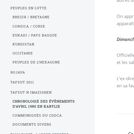
autres u
PEUPLES EN LUTTE
On appre
BREIZH / BRETAGNE
apparaît
CORSICA / CORSE
EUKADI / PAYS BASQUE
Dimanche
KURDISTAN
OCCITANIE
Officiellement 
et les s
PEUPLES DE L’HEXAGONE
ROJAVA
L’ex-dir
TAFSUT 2011
en sa fa
TAFSUT N IMAZIGHEN
CHRONOLOGIE DES ÉVÈNEMENTS
D’AVRIL 1980 EN KABYLIE
COMMUNIQUÉS DU CDDCA
DOCUMENTS DIVERS
- Ce