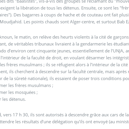
es dits "baasistes", vis-à-vis des groupes se réclamant du "mouv
 exigent la libération de tous les détenus. Ensuite, ce sont les "
aires"). Des bagarres à coups de hache et de couteau ont fait plusi
 Moudjahid. Les points chauds sont Alger-centre, et surtout Bab 
noun, le matin, on relève des heurts violents à la cité de garçons et
nt, de véritables tribunaux livraient à la gendarmerie les étudiant
 d’environ cent cinquante jeunes, essentiellement de l’UNJA, arm
 l’intérieur de la faculté de droit, en voulant désarmer les intégris
es frères musulmans ; ils se réfugient alors à l’intérieur de la cité d
ment, ils cherchent à descendre sur la faculté centrale, mais après
ur de la sûreté nationale), ils essaient de poser trois conditions p
rmer les frères musulmans ;
rmer les mosquées ;
er les détenus.
d, vers 17 h 30, ils sont autorisés à descendre grâce aux cars de l
ttendre les résultats d’une délégation qu’ils ont envoyé (au ministèr