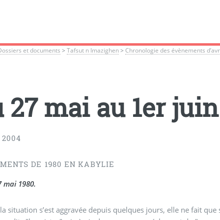
Dossiers et documents
>
Tafsut n Imazighen
>
Chronologie des évènements d’avri
 27 mai au 1er juin
 2004
MENTS DE 1980 EN KABYLIE
7 mai 1980.
 la situation s’est aggravée depuis quelques jours, elle ne fait qu