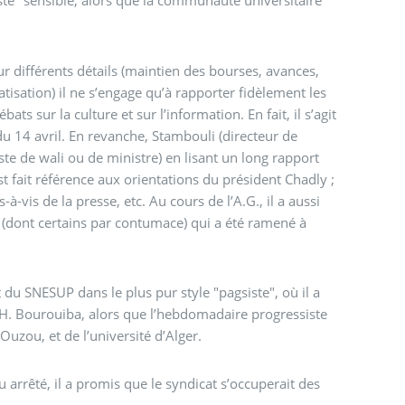
este" sensible, alors que la communauté universitaire
r différents détails (maintien des bourses, avances,
atisation) il ne s’engage qu’à rapporter fidèlement les
ats sur la culture et sur l’information. En fait, il s’agit
du 14 avril. En revanche, Stambouli (directeur de
poste de wali ou de ministre) en lisant un long rapport
t fait référence aux orientations du président Chadly ;
-vis de la presse, etc. Au cours de l’A.G., il a aussi
és (dont certains par contumace) qui a été ramené à
du SNESUP dans le plus pur style "pagsiste", où il a
H. Bourouiba, alors que l’hebdomadaire progressiste
Ouzou, et de l’université d’Alger.
u arrêté, il a promis que le syndicat s’occuperait des