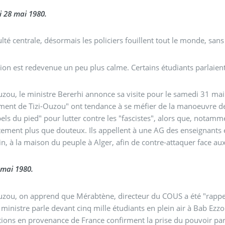
 28 mai 1980.
ulté centrale, désormais les policiers fouillent tout le monde,
tion est redevenue un peu plus calme. Certains étudiants parlaient
uzou, le ministre Bererhi annonce sa visite pour le samedi 31 mai
nt de Tizi-Ouzou" ont tendance à se méfier de la manoeuvre des 
els du pied" pour lutter contre les "fascistes", alors que, notamm
ment plus que douteux. Ils appellent à une AG des enseignants et 
uin, à la maison du peuple à Alger, afin de contre-attaquer face aux
 mai 1980.
uzou, on apprend que Mérabtène, directeur du COUS a été "rappel
e ministre parle devant cinq mille étudiants en plein air à Bab Ez
ions en provenance de France confirment la prise du pouvoir par u