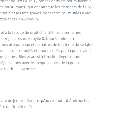
ement de Tizi-Ouzou", car ces derniers poursuivent la
frères musulmans" qui ont attaqué les éléments de l’UNJA
eurs blessés très graves, dont certains "mutilés à vie"
Ezzouar et Ben-Aknoun.
 à la faculté de droit (à la cité, trois semaines
s originaires de Kabylie !). L’après-midi, un
és de couteaux et de barres de fer, tente de se faire
tes, ils sont refoulés et pourchassés par la police ainsi
e jeunes filles et aussi à l’Institut linguistique.
 négociations avec les responsables de la police
our rendre les armes :
a cité de jeunes filles jusqu’au restaurant Amirouche,
e de l’intérieur ?).