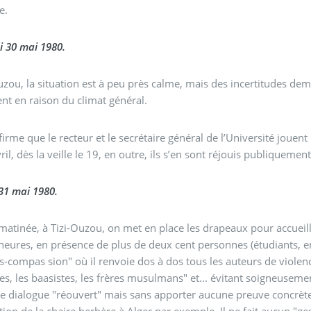
e.
i 30 mai 1980.
uzou, la situation est à peu près calme, mais des incertitudes dem
nt en raison du climat général.
nfirme que le recteur et le secrétaire général de l’Université jouent
ril, dès la veille le 19, en outre, ils s’en sont réjouis publiquement
31 mai 1980.
matinée, à Tizi-Ouzou, on met en place les drapeaux pour accueill
heures, en présence de plus de deux cent personnes (étudiants, ense
s-compas sion" où il renvoie dos à dos tous les auteurs de violence
es, les baasistes, les frères musulmans" et... évitant soigneusemen
ération de détenus, ni