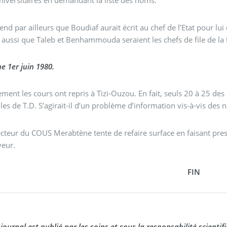
niversitaires en demandant la liste des noms.
nd par ailleurs que Boudiaf aurait écrit au chef de l’Etat pour lu
 aussi que Taleb et Benhammouda seraient les chefs de file de la
 1er juin 1980.
les cours ont repris à Tizi-Ouzou. En fait, seuls 20 à 25 des étudiants sont effectivement présents dans les amphis
alles de T.D. S’agirait-il d’un problème d’information vis-à-vis des
ecteur du COUS Merabtène tente de refaire surface en faisant pres
veur.
FIN
 journal est publié par les soins et sous la responsabilité scienti