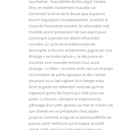
cauchemar ; l’eau bénite de l’escargot s’avère
être, en réalité, hautement maudite car
contenant la larve de la douve que la pauvre
fourmi ingurgitait trompeusement. Aussitôt le
corps de l’innocente envahit, le redoutable mal
invisible prend possession de son esprit pour
corrompre à jamais son destin d‘honnête
ouvrière. Le cycle de la métamorphose
accomplie, la fourmi, entièrement gagné par une
étrange « seconde nature », se découvre en
mutante une nouvelle mission tout aussi
étrange : « L’Alien » la mène droit vers un champs
où broutent de petits agneaux et des vaches
pourtant sous l’œil vigilant d’un berger mais
dont la garde est tellement verticale qu’il ne
s’aperçoit guère de l’esprit qui rôde sous ses
pieds. La fourmi, calculant la trajectoire du
pâtissage d’un petit agneau, se met en travers de
son chemin en se précipitant d’escalader
jusqu’au sommet la tige de la plante préférée du
pauvre petit herbivore qui la happe aussitôt
arrivé. C’est ainsi que la fourmi se retrouve