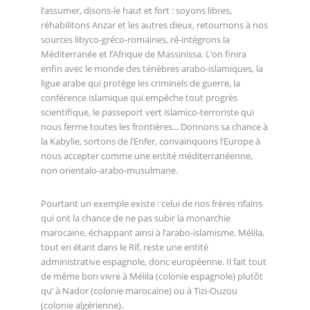
l’assumer, disons-le haut et fort : soyons libres,
réhabilitons Anzar et les autres dieux, retournons à nos
sources libyco-gréco-romaines, ré-intégrons la
Méditerranée et l’Afrique de Massinissa. L’on finira
enfin avec le monde des ténèbres arabo-islamiques, la
ligue arabe qui protège les criminels de guerre, la
conférence islamique qui empêche tout progrès
scientifique, le passeport vert islamico-terroriste qui
nous ferme toutes les frontières... Donnons sa chance à
la Kabylie, sortons de l’Enfer, convainquons l’Europe à
nous accepter comme une entité méditerranéenne,
non orientalo-arabo-musulmane.
Pourtant un exemple existe : celui de nos frères rifains
qui ont la chance de ne pas subir la monarchie
marocaine, échappant ainsi à l’arabo-islamisme. Mélila,
tout en étant dans le Rif, reste une entité
administrative espagnole, donc européenne. Il fait tout
de même bon vivre à Mélila (colonie espagnole) plutôt
qu’ à Nador (colonie marocaine) ou à Tizi-Ouzou
(colonie algérienne).