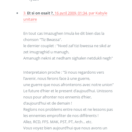
3.
Et si on osait ?,
16 avril 2009, 01:34
,
par
Kabyle
unitaire
En tout cas Imazughen Imula ke dit bien das la
chonson "Tiz Bwassa".
le dernier couplet : "Nved zaf tizi bwessa ne sikd ar
zet imugraghid u manugh,
Amanugh nekni at nedham sighalen netdukli negh"
Interpretaion proche : "Si nous regardons vers
l’avenir, nous ferons face à une guerre,
une guerre que nous afronterons avec notre union"
Le future d’hier et le present d’aujoud’hui. Unissons
nous pour afronter nos ennemis d’hier,
d’aujourd’hui et de demain !
Reglons nos problems entre nous et ne lessons pas
les ennemies emprofiter de nos différents !
Allez, RCD, FFS. MAK, PST, PT, Arch... etc.
Vous voyez bien aujourd’hui que nous avons un