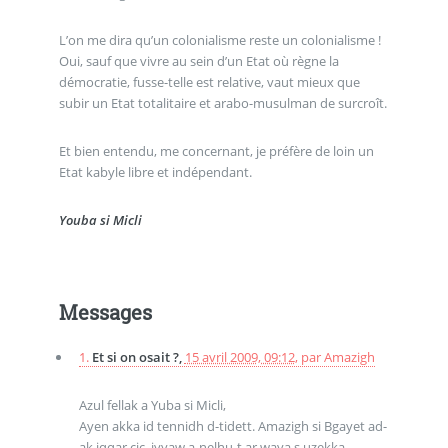
L’on me dira qu’un colonialisme reste un colonialisme !
Oui, sauf que vivre au sein d’un Etat où règne la
démocratie, fusse-telle est relative, vaut mieux que
subir un Etat totalitaire et arabo-musulman de surcroît.
Et bien entendu, me concernant, je préfère de loin un
Etat kabyle libre et indépendant.
Youba si Micli
Messages
1.
Et si on osait ?,
15 avril 2009, 09:12
,
par
Amazigh
Azul fellak a Yuba si Micli,
Ayen akka id tennidh d-tidett. Amazigh si Bgayet ad-
ak iqqar cic, iyyaw a-nelhu-t ar waya s uzekka...