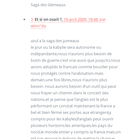
Saga des Gémeaux.
3.
Et si on osait ?,
19 avril 2009, 18:48
,
par
winn"da
azul a la saga des jumeaux
le jour ou la kabylie sera autonome ou
indépandante,nous n’aurons plus besoin de
butin de guerre.c’est vrai aussi que jusqu’ici,nous
avons adoptés le francais comme bouclier pour
nous protégés contre l’arabisation.mais
demain,une fois libres,nous n’aurons plus
besoin. nous aurons besoin d’un outil qui peut
nous frayer un chemin dans le concert des
nations,et je pense que l’anglais est le plus
pérformant.un constat maintenant:la france a
bel et bien férmé ses portes aux etrangers(y
compris pour les kabyles)l’anglais peut ouvrir
plusieurs horizons:les ameriques,les pays du
nord,le monde entier y compris la france.mais,on
est pas encore la,évitons de mettre la charrue