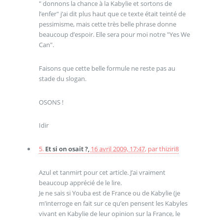
" donnons la chance à la Kabylie et sortons de
l’enfer" j’ai dit plus haut que ce texte était teinté de
pessimisme, mais cette très belle phrase donne
beaucoup d’espoir. Elle sera pour moi notre "Yes We
Can".
Faisons que cette belle formule ne reste pas au
stade du slogan.
OSONS !
Idir
5.
Et si on osait ?,
16 avril 2009, 17:47
,
par
thiziri8
Azul et tanmirt pour cet article. J’ai vraiment
beaucoup apprécié de le lire.
Je ne sais si Youba est de France ou de Kabylie (je
m’interroge en fait sur ce qu’en pensent les Kabyles
vivant en Kabylie de leur opinion sur la France, le