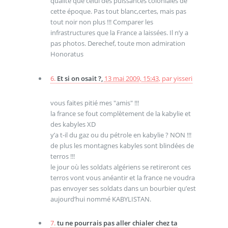
qualité que celui des puissances coloniales de
cette époque. Pas tout blanc,certes, mais pas
tout noir non plus !!! Comparer les
infrastructures que la France a laissées. Il n’y a
pas photos. Derechef, toute mon admiration
Honoratus
6.
Et si on osait ?,
13 mai 2009, 15:43
,
par
yisseri
vous faites pitié mes "amis" !!!
la france se fout complètement de la kabylie et
des kabyles XD
y’a t-il du gaz ou du pétrole en kabylie ? NON !!!
de plus les montagnes kabyles sont blindées de
terros !!!
le jour où les soldats algériens se retireront ces
terros vont vous anéantir et la france ne voudra
pas envoyer ses soldats dans un bourbier qu’est
aujourd’hui nommé KABYLISTAN.
7.
tu ne pourrais pas aller chialer chez ta