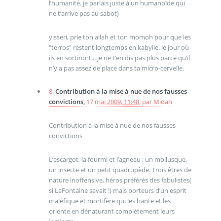
l’humanité. je parlais juste à un humanoïde qui
ne t’arrive pas au sabot)
yisseri, prie ton allah et ton momoh pour que les
"terros" restent longtemps en kabylie. le jour où
ils en sortiront... je ne t’en dis pas plus parce qu’il
n’y a pas assez de place dans ta micro-cervelle.
8.
Contribution à la mise à nue de nos fausses
convictions,
17 mai 2009, 11:48
,
par
Midah
Contribution à la mise à nue de nos fausses
convictions
L’escargot, la fourmi et l’agneau ; un mollusque,
un insecte et un petit quadrupède. Trois êtres de
nature inoffensive, héros préférés des fabulistes(
si LaFontaine savait !) mais porteurs d’un esprit
maléfique et mortifère qui les hante et les
oriente en dénaturant complètement leurs