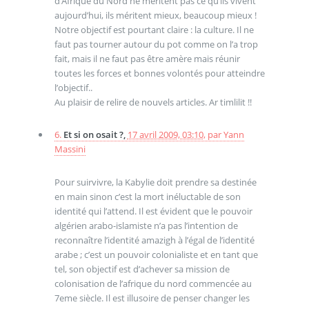
d’Afrique du Nord ne méritent pas ce qu’ils vivent
aujourd’hui, ils méritent mieux, beaucoup mieux !
Notre objectif est pourtant claire : la culture. Il ne
faut pas tourner autour du pot comme on l’a trop
fait, mais il ne faut pas être amère mais réunir
toutes les forces et bonnes volontés pour atteindre
l’objectif..
Au plaisir de relire de nouvels articles. Ar timlilit !!
6.
Et si on osait ?,
17 avril 2009, 03:10
,
par
Yann
Massini
Pour suirvivre, la Kabylie doit prendre sa destinée
en main sinon c’est la mort inéluctable de son
identité qui l’attend. Il est évident que le pouvoir
algérien arabo-islamiste n’a pas l’intention de
reconnaître l’identité amazigh à l’égal de l’identité
arabe ; c’est un pouvoir colonialiste et en tant que
tel, son objectif est d’achever sa mission de
colonisation de l’afrique du nord commencée au
7eme siècle. Il est illusoire de penser changer les