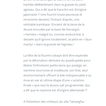
hachée délibérément dans la gueule du petit
agneau. Qui a dit que le hara-kiri est d’origine
japonaise ?! Une fourmi toute peureuse et
innocente devient, l’instant d’après, une
véritable kamikaze ! Enceint de la larve de la
douve inoculée par la bave de l’escargot,
« l’ermite » malgré lui, comme endoctriné, à
dessein qu‘il ignore totalement, se jette en « faux
martyr » dans la gueule de l’agneau !
La tête de la fourmi-cobaye doit être explosée
par la détonation dentaire du quadrupède pour
libérer l’infiniment petite larve qui assiège, en
vermine sournoise et insidieuse, son foie, seul
environnement offrant la bile indispensable à sa
mue en ver et ultime étape d’une « solution
finale » que seul la douve sait programmée. Qui
a dit que le nazisme est d’origine allemande ?!
A l’intention des visiteurs du site Tamazgha :