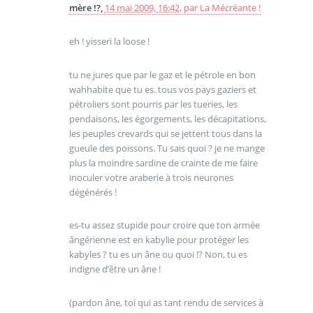
mère !?,
14 mai 2009, 16:42
,
par
La Mécréante !
eh ! yisseri la loose !
tu ne jures que par le gaz et le pétrole en bon
wahhabite que tu es. tous vos pays gaziers et
pétroliers sont pourris par les tueries, les
pendaisons, les égorgements, les décapitations,
les peuples crevards qui se jettent tous dans la
gueule des poissons. Tu sais quoi ? je ne mange
plus la moindre sardine de crainte de me faire
inoculer votre araberie à trois neurones
dégénérés !
es-tu assez stupide pour croire que ton armée
ângérienne est en kabylie pour protéger les
kabyles ? tu es un âne ou quoi !? Non, tu es
indigne d’être un âne !
(pardon âne, toi qui as tant rendu de services à