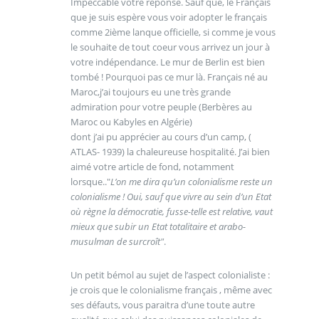
Impeccable votre réponse. Sauf que, le Français
que je suis espère vous voir adopter le français
comme 2ième lanque officielle, si comme je vous
le souhaite de tout coeur vous arrivez un jour à
votre indépendance. Le mur de Berlin est bien
tombé ! Pourquoi pas ce mur là. Français né au
Maroc,j’ai toujours eu une très grande
admiration pour votre peuple (Berbères au
Maroc ou Kabyles en Algérie)
dont j’ai pu apprécier au cours d’un camp, (
ATLAS- 1939) la chaleureuse hospitalité. J’ai bien
aimé votre article de fond, notamment
lorsque.."
L’on me dira qu’un colonialisme reste un
colonialisme ! Oui, sauf que vivre au sein d’un Etat
où règne la démocratie, fusse-telle est relative, vaut
mieux que subir un Etat totalitaire et arabo-
musulman de surcroît"
.
Un petit bémol au sujet de l’aspect colonialiste :
je crois que le colonialisme français , même avec
ses défauts, vous paraitra d’une toute autre