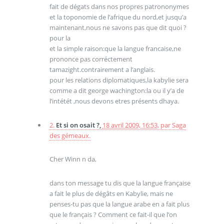
fait de dégats dans nos propres patrononymes
et la toponomie de l’afrique du nord,et jusqu’a
maintenant,nous ne savons pas que dit quoi ?
pour la
et la simple raison:que la langue francaise,ne
prononce pas corréctement
tamazight.contrairement a l’anglais.
pour les relations diplomatiques,la kabylie sera
comme a dit george wachington:la ou il y’a de
l’intétét ,nous devons etres présents dhaya.
2.
Et si on osait ?,
18 avril 2009, 16:53
,
par
Saga
des gémeaux.
Cher Winn n da,
dans ton message tu dis que la langue française
a fait le plus de dégâts en Kabylie, mais ne
penses-tu pas que la langue arabe en a fait plus
que le français ? Comment ce fait-il que l’on