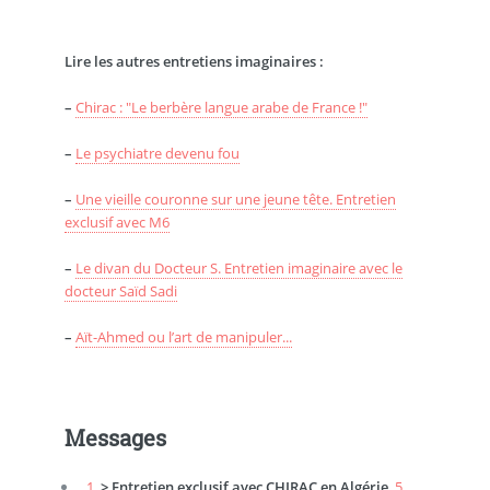
Lire les autres entretiens imaginaires :
–
Chirac : "Le berbère langue arabe de France !"
–
Le psychiatre devenu fou
–
Une vieille couronne sur une jeune tête. Entretien
exclusif avec M6
–
Le divan du Docteur S. Entretien imaginaire avec le
docteur Saïd Sadi
–
Aït-Ahmed ou l’art de manipuler...
Messages
1.
> Entretien exclusif avec CHIRAC en Algérie,
5