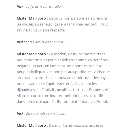
Insi :
Tu feras vraiment cela ?
Mister Marlboro :
Eh oui, sinon personne ne prendra
les choses au sérieux ; ça sera l’anarchie partout. Il faut
sévir si tu veux être respecté.
Insi :
Et les droits de l’homme ?
Mister Marlboro :
Ce machin, c’est une morale créée
pour endormir les peuples faibles comme les Berbères.
Regarde un peu, en Occident, on donne raison aux
peuples belliqueux et non pas aux pacifiques. A chaque
attentat, on arrache de nouveaux droits dans les pays
occidentaux... Le Capitalisme et Allah aiment les
djihadistes. Le Capitalisme pille la terre des Berbères et
Allah les console en leur promettant de les accueillir
dans son vaste paradis. Ils iront plutôt dans
zebbi
, oui...
Insi :
Ça sera notre conclusion.
Mister Marlboro :
Dis-moi, tu ne veux pas que je te