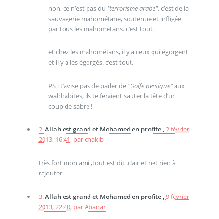
non, ce n’est pas du
"terrorisme arabe"
. c’est de la
sauvagerie mahométane, soutenue et infligée
par tous les mahométans. c’est tout.
et chez les mahométans, il y a ceux qui égorgent
et il y a les égorgés. c’est tout.
PS : t’avise pas de parler de
"Golfe persique"
aux
wahhabites, ils te feraient sauter la tête d’un
coup de sabre !
2.
Allah est grand et Mohamed en profite ,
2 février
2013, 16:41
,
par
chakib
très fort mon ami ,tout est dit .clair et net rien à
rajouter
3.
Allah est grand et Mohamed en profite ,
9 février
2013, 22:40
,
par
Abanar