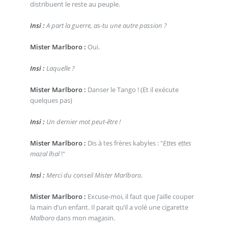
distribuent le reste au peuple.
Insi :
A part la guerre, as-tu une autre passion ?
Mister Marlboro :
Oui.
Insi :
Laquelle ?
Mister Marlboro :
Danser le Tango ! (Et il exécute
quelques pas)
Insi :
Un dernier mot peut-être !
Mister Marlboro :
Dis à tes frères kabyles : "
Eṭṭes eṭṭes
mazal lḥal
!"
Insi :
Merci du conseil Mister Marlboro.
Mister Marlboro :
Excuse-moi, il faut que j’aille couper
la main d’un enfant. Il parait qu’il a volé une cigarette
Malboro
dans mon magasin.