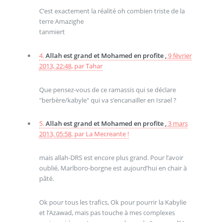
C’est exactement la réalité oh combien triste de la
terre Amazighe
tanmiert
4.
Allah est grand et Mohamed en profite ,
9 février
2013, 22:48
,
par
Tahar
Que pensez-vous de ce ramassis qui se déclare
"berbère/kabyle" qui va s’encanailler en Israel ?
5.
Allah est grand et Mohamed en profite ,
3 mars
2013, 05:58
,
par
La Mecreante !
mais allah-DRS est encore plus grand. Pour l’avoir
oublié, Marlboro-borgne est aujourd’hui en chair à
pâté.
Ok pour tous les trafics, Ok pour pourrir la Kabylie
et l’Azawad, mais pas touche à mes complexes