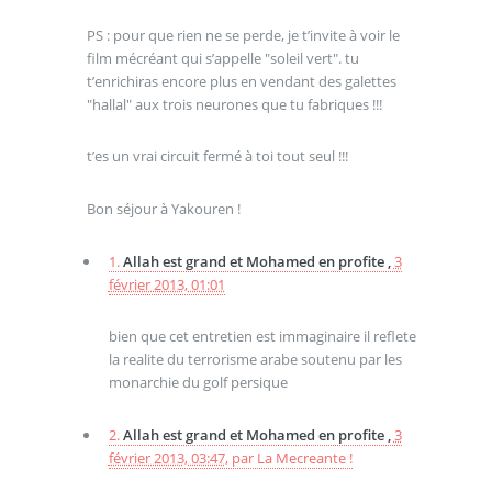
PS : pour que rien ne se perde, je t’invite à voir le
film mécréant qui s’appelle "soleil vert". tu
t’enrichiras encore plus en vendant des galettes
"hallal" aux trois neurones que tu fabriques !!!
t’es un vrai circuit fermé à toi tout seul !!!
Bon séjour à Yakouren !
1.
Allah est grand et Mohamed en profite ,
3
février 2013, 01:01
bien que cet entretien est immaginaire il reflete
la realite du terrorisme arabe soutenu par les
monarchie du golf persique
2.
Allah est grand et Mohamed en profite ,
3
février 2013, 03:47
,
par
La Mecreante !