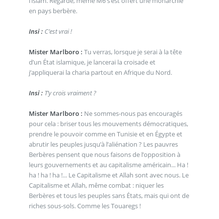
l’islam. Regarde, même M6 s’est offert une monarchie
en pays berbère.
Insi :
C’est vrai !
Mister Marlboro :
Tu verras, lorsque je serai à la tête
d’un État islamique, je lancerai la croisade et
j’appliquerai la charia partout en Afrique du Nord.
Insi :
T’y crois vraiment ?
Mister Marlboro :
Ne sommes-nous pas encouragés
pour cela : briser tous les mouvements démocratiques,
prendre le pouvoir comme en Tunisie et en Égypte et
abrutir les peuples jusqu’à l’aliénation ? Les pauvres
Berbères pensent que nous faisons de l’opposition à
leurs gouvernements et au capitalisme américain... Ha !
ha ! ha ! ha !... Le Capitalisme et Allah sont avec nous. Le
Capitalisme et Allah, même combat : niquer les
Berbères et tous les peuples sans États, mais qui ont de
riches sous-sols. Comme les Touaregs !