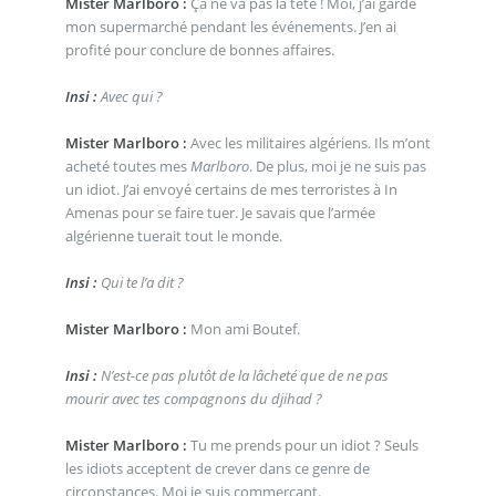
Mister Marlboro :
Ça ne va pas la tête ! Moi, j’ai gardé
mon supermarché pendant les événements. J’en ai
profité pour conclure de bonnes affaires.
Insi :
Avec qui ?
Mister Marlboro :
Avec les militaires algériens. Ils m’ont
acheté toutes mes
Marlboro
. De plus, moi je ne suis pas
un idiot. J’ai envoyé certains de mes terroristes à In
Amenas pour se faire tuer. Je savais que l’armée
algérienne tuerait tout le monde.
Insi :
Qui te l’a dit ?
Mister Marlboro :
Mon ami Boutef.
Insi :
N’est-ce pas plutôt de la lâcheté que de ne pas
mourir avec tes compagnons du djihad ?
Mister Marlboro :
Tu me prends pour un idiot ? Seuls
les idiots acceptent de crever dans ce genre de
circonstances. Moi je suis commerçant.