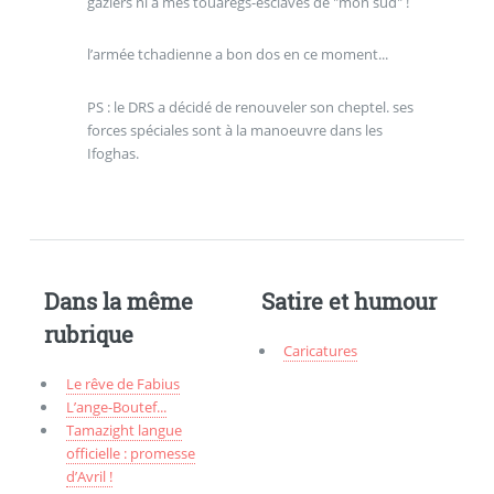
gaziers ni à mes touaregs-esclaves de "mon sud" !
l’armée tchadienne a bon dos en ce moment...
PS : le DRS a décidé de renouveler son cheptel. ses
forces spéciales sont à la manoeuvre dans les
Ifoghas.
Dans la même
Satire et humour
rubrique
Caricatures
Le rêve de Fabius
L’ange-Boutef...
Tamazight langue
officielle : promesse
d’Avril !