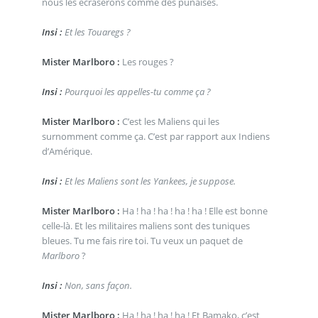
nous les écraserons comme des punaises.
Insi :
Et les Touaregs ?
Mister Marlboro :
Les rouges ?
Insi :
Pourquoi les appelles-tu comme ça ?
Mister Marlboro :
C’est les Maliens qui les
surnomment comme ça. C’est par rapport aux Indiens
d’Amérique.
Insi :
Et les Maliens sont les Yankees, je suppose.
Mister Marlboro :
Ha ! ha ! ha ! ha ! ha ! Elle est bonne
celle-là. Et les militaires maliens sont des tuniques
bleues. Tu me fais rire toi. Tu veux un paquet de
Marlboro
?
Insi :
Non, sans façon.
Mister Marlboro :
Ha ! ha ! ha ! ha ! Et Bamako, c’est