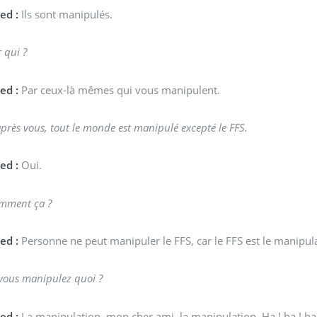
ed :
Ils sont manipulés.
 qui ?
ed :
Par ceux-là mêmes qui vous manipulent.
près vous, tout le monde est manipulé excepté le FFS.
ed :
Oui.
mment ça ?
ed :
Personne ne peut manipuler le FFS, car le FFS est le manipul
 vous manipulez quoi ?
ed :
La manipulation, mon cher ami, la manipulation. Ha ! ha ! ha !