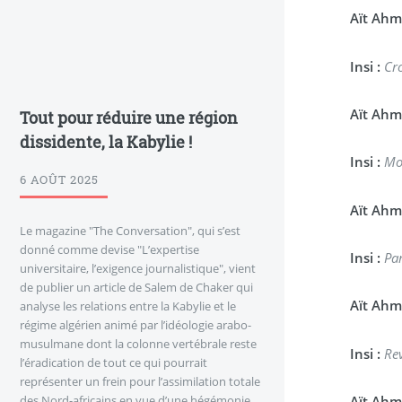
Aït Ahm
Insi :
Cro
Aït Ahm
Tout pour réduire une région
dissidente, la Kabylie !
Insi :
Mo
6 AOÛT 2025
Aït Ahm
Le magazine "The Conversation", qui s’est
donné comme devise "L’expertise
Insi :
Par
universitaire, l’exigence journalistique", vient
de publier un article de Salem de Chaker qui
Aït Ahm
analyse les relations entre la Kabylie et le
régime algérien animé par l’idéologie arabo-
musulmane dont la colonne vertébrale reste
Insi :
Re
l’éradication de tout ce qui pourrait
représenter un frein pour l’assimilation totale
Aït Ahm
des Nord-africains en vue d’une hégémonie