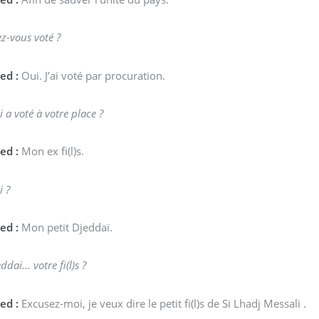
z-vous voté ?
ed :
Oui. J’ai voté par procuration.
 a voté à votre place ?
ed :
Mon ex fi(l)s.
i ?
ed :
Mon petit Djeddaï.
ddai... votre fi(l)s ?
ed :
Excusez-moi, je veux dire le petit fi(l)s de Si Lhadj Messali .