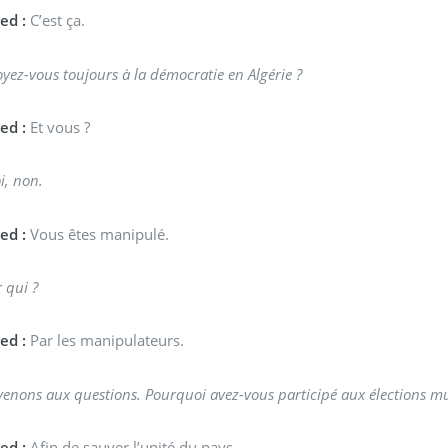
ed :
C’est ça.
yez-vous toujours à la démocratie en Algérie ?
ed :
Et vous ?
i, non.
ed :
Vous êtes manipulé.
 qui ?
ed :
Par les manipulateurs.
venons aux questions. Pourquoi avez-vous participé aux élections mu
ed :
Afin de sauver l’unité du pays.