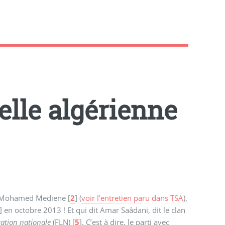
elle algérienne
éral Mohamed Mediene
[
2
]
(
voir l’entretien paru dans TSA
),
]
en octobre 2013 ! Et qui dit Amar Saâdani, dit le clan
ration nationale
(FLN)
[
5
]
. C’est à dire, le parti avec