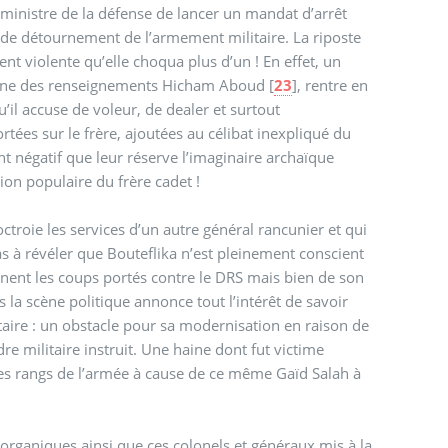
-ministre de la défense de lancer un mandat d’arrêt
 de détournement de l’armement militaire. La riposte
ent violente qu’elle choqua plus d’un ! En effet, un
itaine des renseignements Hicham Aboud
[
23
]
, rentre en
’il accuse de voleur, de dealer et surtout
es sur le frère, ajoutées au célibat inexpliqué du
t négatif que leur réserve l’imaginaire archaïque
ion populaire du frère cadet !
ctroie les services d’un autre général rancunier et qui
pas à révéler que Bouteflika n’est pleinement conscient
nnent les coups portés contre le DRS mais bien de son
 la scène politique annonce tout l’intérêt de savoir
itaire : un obstacle pour sa modernisation en raison de
adre militaire instruit. Une haine dont fut victime
es rangs de l’armée à cause de ce même Gaïd Salah à
ls organiques ainsi que ces colonels et généraux mis à la