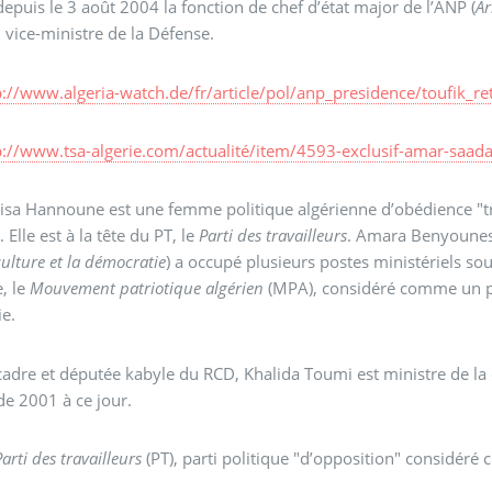
epuis le 3 août 2004 la fonction de chef d’état major de l’ANP (
Ar
i vice-ministre de la Défense.
p://www.algeria-watch.de/fr/article/pol/anp_presidence/toufik_re
p://www.tsa-algerie.com/actualité/item/4593-exclusif-amar-saada
isa Hannoune est une femme politique algérienne d’obédience "tro
 Elle est à la tête du PT, le
Parti des travailleurs
. Amara Benyounes,
culture et la démocratie
) a occupé plusieurs postes ministériels sou
e, le
Mouvement patriotique algérien
(MPA), considéré comme un part
ie.
cadre et députée kabyle du RCD, Khalida Toumi est ministre de la
de 2001 à ce jour.
Parti des travailleurs
(PT), parti politique "d’opposition" considéré 