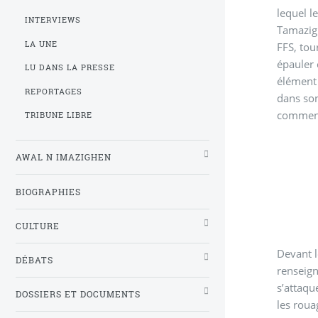
lequel l
INTERVIEWS
Tamazigh
LA UNE
FFS
épauler 
LU DANS LA PRESSE
élément
REPORTAGES
dans son
commence
TRIBUNE LIBRE
AWAL N IMAZIGHEN
BIOGRAPHIES
CULTURE
Devant l
DÉBATS
renseig
s’attaqu
DOSSIERS ET DOCUMENTS
les roua