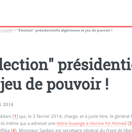
Actualité
>
"Election" présidentielle algérienne et jeu de pouvoir !
lection" présidenti
 jeu de pouvoir !
 2014
âdani
[
1
]
qui, le 3 février 2014, charge, et à juste titre, le gén
i-là même qui a adressé une
lettre-louange à Hocine Ait Ahmed
[
3
flika
[
4
]
. Monsieur Saïdani est secrétaire général du
Front de libé