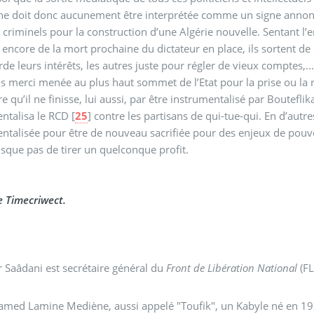
e ne doit donc aucunement être interprétée comme un signe anno
 criminels pour la construction d’une Algérie nouvelle. Sentant l’e
 encore de la mort prochaine du dictateur en place, ils sortent de l
de leurs intérêts, les autres juste pour régler de vieux comptes,...
ns merci menée au plus haut sommet de l’Etat pour la prise ou la re
re qu’il ne finisse, lui aussi, par être instrumentalisé par Boutefl
ntalisa le RCD
[
25
]
contre les partisans de qui-tue-qui. En d’autre
ntalisée pour être de nouveau sacrifiée pour des enjeux de pouvo
risque pas de tirer un quelconque profit.
 Timecriwect.
 Saâdani est secrétaire général du
Front de Libération National
(FL
med Lamine Mediène, aussi appelé "Toufik", un Kabyle né en 1939