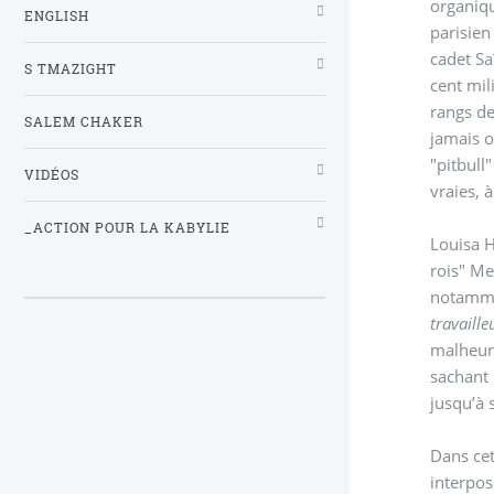
organiqu
ENGLISH
parisien
cadet Sa
S TMAZIGHT
cent mil
rangs de
SALEM CHAKER
jamais o
"pitbull
VIDÉOS
vraies, 
_ACTION POUR LA KABYLIE
Louisa 
rois" Me
notammen
travaille
malheure
sachant 
jusqu’à 
Dans cet
interpos