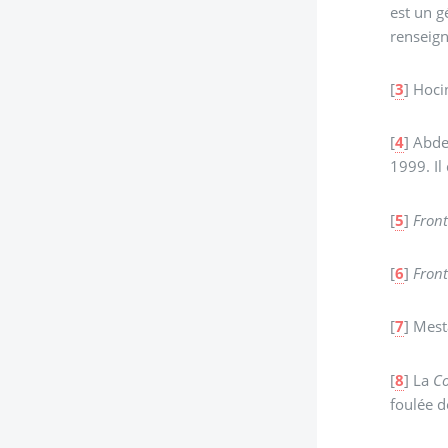
est un g
renseig
[
3
]
Hoci
[
4
]
Abdel
1999. Il
[
5
]
Front
[
6
]
Front
[
7
]
Mest
[
8
]
La
Co
foulée d