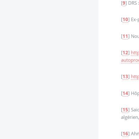
[
9
]
DRS 
[
10
]
Ex-
[
11
]
Nou
[
12
]
htt
autopro
[
13
]
htt
[
14
]
Hôpi
[
15
]
Saï
algérien
[
16
]
Ahm