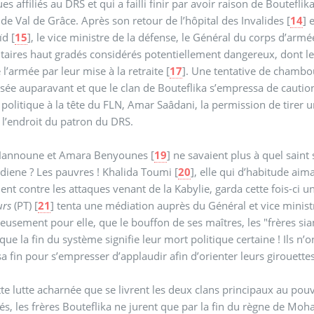
es affiliés au DRS et qui a failli finir par avoir raison de Bouteflik
 de Val de Grâce. Après son retour de l’hôpital des Invalides
[
14
]
e
ïd
[
15
]
, le vice ministre de la défense, le Général du corps d’arm
itaires haut gradés considérés potentiellement dangereux, dont l
 l’armée par leur mise à la retraite
[
17
]
. Une tentative de chambo
sée auparavant et que le clan de Bouteflika s’empressa de cautio
" politique à la tête du FLN, Amar Saâdani, la permission de tirer 
à l’endroit du patron du DRS.
Hannoune et Amara Benyounes
[
19
]
ne savaient plus à quel saint s
diene ? Les pauvres ! Khalida Toumi
[
20
]
, elle qui d’habitude aima
t contre les attaques venant de la Kabylie, garda cette fois-ci 
urs
(PT)
[
21
]
tenta une médiation auprès du Général et vice ministre
usement pour elle, que le bouffon de ses maîtres, les "frères siam
que la fin du système signifie leur mort politique certaine ! Ils n’
sa fin pour s’empresser d’applaudir afin d’orienter leurs girouet
te lutte acharnée que se livrent les deux clans principaux au pouvoi
és, les frères Bouteflika ne jurent que par la fin du règne de Moha