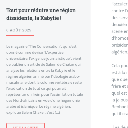
l’accule
Tout pour réduire une région
contre l
dissidente, la Kabylie !
des serv
deuxième
6 AOÛT 2025
scène en
d’homose
présiden
Le magazine "The Conversation", qui s’est
algérien
donné comme devise "L’expertise
universitaire, l’exigence journalistique", vient
de publier un article de Salem de Chaker qui
Cela pou
analyse les relations entre la Kabylie et le
est à la
régime algérien animé par l’idéologie arabo-
que quel
musulmane dont la colonne vertébrale reste
frère et
l’éradication de tout ce qui pourrait
quel est
représenter un frein pour l’assimilation totale
la jalou
des Nord-africains en vue d’une hégémonie
arabe et islamique. Le régime algérien,
Benhadid
explique Salem Chaker, s’est (…)
qui il c
Il va de