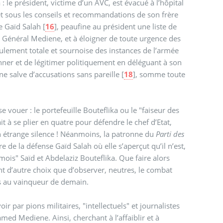
a : le président, victime d’un AVC, est évacué à l’hôpital
t sous les conseils et recommandations de son frère
ée Gaïd Salah
[
16
]
, peaufine au président une liste de
e Général Mediene, et à éloigner de toute urgence des
ulement totale et sournoise des instances de l’armée
nner et de légitimer politiquement en déléguant à son
une salve d’accusations sans pareille
[
18
]
, somme toute
e vouer : le portefeuille Bouteflika ou le "faiseur des
it à se plier en quatre pour défendre le chef d’Etat,
un étrange silence ! Néanmoins, la patronne du
Parti des
 de la défense Gaïd Salah où elle s’aperçut qu’il n’est,
ois" Saïd et Abdelaziz Bouteflika. Que faire alors
ont d’autre choix que d’observer, neutres, le combat
tes au vainqueur de demain.
r par pions militaires, "intellectuels" et journalistes
med Mediene. Ainsi, cherchant à l’affaiblir et à