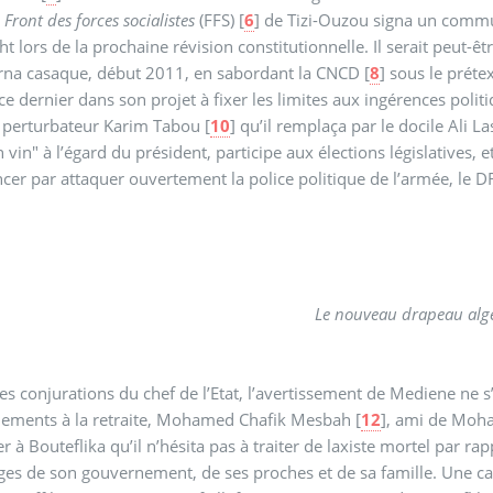
e
Front des forces socialistes
(FFS)
[
6
]
de Tizi-Ouzou signa un commu
t lors de la prochaine révision constitutionnelle. Il serait peut-
, tourna casaque, début 2011, en sabordant la CNCD
[
8
]
sous le préte
ce dernier dans son projet à fixer les limites aux ingérences poli
 perturbateur Karim Tabou
[
10
]
qu’il remplaça par le docile Ali La
 vin" à l’égard du président, participe aux élections législatives, e
r par attaquer ouvertement la police politique de l’armée, le D
Le nouveau drapeau alg
es conjurations du chef de l’Etat, l’avertissement de Mediene ne s’ét
nements à la retraite, Mohamed Chafik Mesbah
[
12
]
, ami de Moh
er à Bouteflika qu’il n’hésita pas à traiter de laxiste mortel par r
ges de son gouvernement, de ses proches et de sa famille. Une c