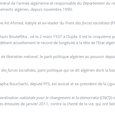
énéral de l’armée algérienne et responsable du
Département du ren
nements algérien, depuis novembre 1990.
ne Aït Ahmed, kabyle et ex-leader du
Front des forces socialistes
(FF
aziz Bouteflika , né le 2 mars 1937 à Oujda. Il est le cinquième pr
 détient actuellement le record de longévité à la tête de l’Etat algér
 de libération national
, le parti politique algérien au pouvoir depu
 des forces socialistes
, parti politique qui se dit algérien dont la b
apha Bouchachi, député FFS, est avocat et ex-président de la
Ligu
ordination nationale pour le changement et la démocratie
(CNCD) e
es émeutes de janvier 2011, contre la cherté de la vie, qui ont fa