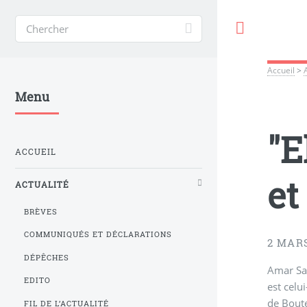
Toggle
Accueil
>
Menu
"E
ACCUEIL
et
ACTUALITÉ
BRÈVES
COMMUNIQUÉS ET DÉCLARATIONS
2 MARS
DÉPÊCHES
Amar Sa
EDITO
est celu
de Boute
FIL DE L’ACTUALITÉ