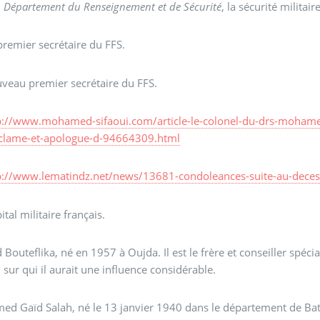
:
Département du Renseignement et de Sécurité
, la sécurité militair
premier secrétaire du FFS.
veau premier secrétaire du FFS.
p://www.mohamed-sifaoui.com/article-le-colonel-du-drs-mohamed
clame-et-apologue-d-94664309.html
p://www.lematindz.net/news/13681-condoleances-suite-au-dece
tal militaire français.
d Bouteflika, né en 1957 à Oujda. Il est le frère et conseiller spécia
, sur qui il aurait une influence considérable.
ed Gaïd Salah, né le 13 janvier 1940 dans le département de Batna,