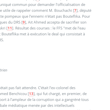
niqué commun pour demander l’officialisation de
être utile de rappeler comment M. Bouchachi
[
7
]
, député
xte pompeux que l’ennemi n’était pas Bouteflika. Pour
tiques du DRS
[
9
]
, Ait Ahmed accepta de sacrifier son
skri
[
11
]
. Résultat des courses : le FFS "met de l’eau
t Bouteflika met à exécution le deal qui consistait à
RS.
érien
ait pas fait attendre. C’était l’ex-colonel des
amed Benchicou
[
13
]
, qui fut chargé, en premier, de
apport à l’ampleur de la corruption qui a gangréné tous
abale médiatique menée par des intellectuels