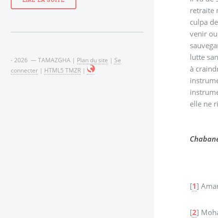
LIRE LA SUITE
retrait
culpa de
venir ou
sauvegar
lutte sa
- 2026 — TAMAZGHA |
Plan du site
|
Se
à craind
connecter
|
HTML5 TMZR
|
instrume
instrume
elle ne 
Chabane
[
1
]
Amar
[
2
]
Moha