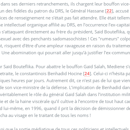
r dans ses derniers retranchements, ils chargent leur bouffon vice
’un des fidèles du patron du DRS, le Général Hassane
[
22
]
, accusé
ices de renseignement ne s’était pas fait attendre. Elle était tellem
 intellectuel organique affilié au DRS, en l’occurrence l’ex-cap
 s’attaquant directement au frère du président, Saïd Bouteflika, qu
xuel avec des penchants sadomasochistes ! Ces "rumeurs" colporté
t, risquent d’être d’une ampleur ravageuse en raison du traitemen
. Une abomination qui pourrait aller jusqu’à justifier l’ex-commun
r Saïd Bouteflika. Pour abattre le bouffon Gaïd Salah, Mediene s’o
 retraite, le constantinois Benhadid Hocine
[
24
]
. Celui-ci n’hésita 
ques heures par jours. Autrement dit, ce n’est pas de lui que vie
 de son vice-ministre de la défense. L’implication de Benhadid dans
 véritablement le rôle du général Gaïd Salah dans l’institution mil
sie et de la haine viscérale qu’il cultive à l’encontre de tout haut c
 lui-même, en 1996, quand il prit la décision de démissionner d
racha au visage en le traitant de tous les noms !
 soi que la sortie médiatique de tous ces politiciens et intellectue