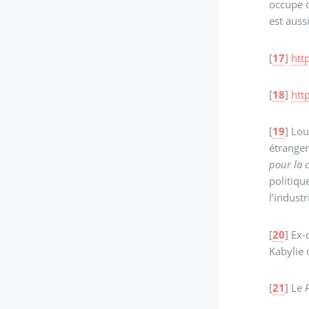
occupe d
est auss
[
17
]
htt
[
18
]
htt
[
19
]
Lou
étranger.
pour la 
politiqu
l’industr
[
20
]
Ex-
Kabylie 
[
21
]
Le