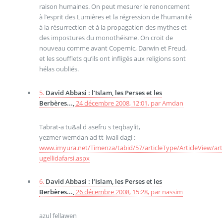
raison humaines. On peut mesurer le renoncement
à l’esprit des Lumières et la régression de l’humanité
à la résurrection et à la propagation des mythes et
des impostures du monothéisme. On croit de
nouveau comme avant Copernic, Darwin et Freud,
et les soufflets qu’ils ont infligés aux religions sont
hélas oubliés.
5.
David Abbasi : l’Islam, les Perses et les
Berbères...,
24 décembre 2008, 12:01
,
par
Amdan
Tabrat-a tu&al d asefru s teqbaylit,
yezmer wemdan ad tt-iwali dagi :
www.imyura.net/Timenza/tabid/57/articleType/ArticleView/art
ugellidafarsi.aspx
6.
David Abbasi : l’Islam, les Perses et les
Berbères...,
26 décembre 2008, 15:28
,
par
nassim
azul fellawen