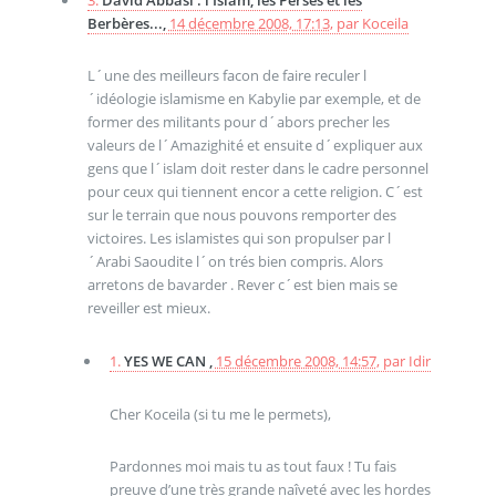
Berbères...,
14 décembre 2008, 17:13
,
par
Koceila
L´une des meilleurs facon de faire reculer l
´idéologie islamisme en Kabylie par exemple, et de
former des militants pour d´abors precher les
valeurs de l´Amazighité et ensuite d´expliquer aux
gens que l´islam doit rester dans le cadre personnel
pour ceux qui tiennent encor a cette religion. C´est
sur le terrain que nous pouvons remporter des
victoires. Les islamistes qui son propulser par l
´Arabi Saoudite l´on trés bien compris. Alors
arretons de bavarder . Rever c´est bien mais se
reveiller est mieux.
1.
YES WE CAN ,
15 décembre 2008, 14:57
,
par
Idir
Cher Koceila (si tu me le permets),
Pardonnes moi mais tu as tout faux ! Tu fais
preuve d’une très grande naîveté avec les hordes