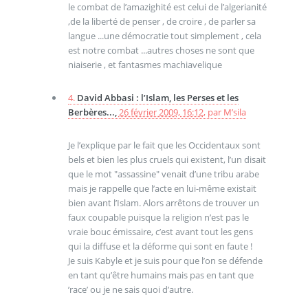
le combat de l’amazighité est celui de l’algerianité
,de la liberté de penser , de croire , de parler sa
langue ...une démocratie tout simplement , cela
est notre combat ...autres choses ne sont que
niaiserie , et fantasmes machiavelique
4.
David Abbasi : l’Islam, les Perses et les
Berbères...,
26 février 2009, 16:12
,
par
M’sila
Je l’explique par le fait que les Occidentaux sont
bels et bien les plus cruels qui existent, l’un disait
que le mot "assassine" venait d’une tribu arabe
mais je rappelle que l’acte en lui-même existait
bien avant l’Islam. Alors arrêtons de trouver un
faux coupable puisque la religion n’est pas le
vraie bouc émissaire, c’est avant tout les gens
qui la diffuse et la déforme qui sont en faute !
Je suis Kabyle et je suis pour que l’on se défende
en tant qu’être humains mais pas en tant que
’race’ ou je ne sais quoi d’autre.