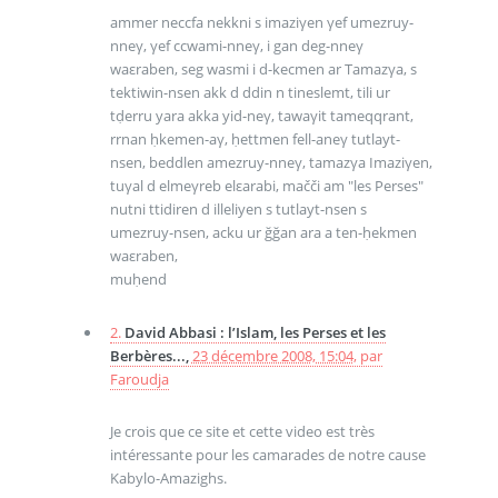
ammer neccfa nekkni s imaziγen γef umezruy-
nneγ, γef ccwami-nneγ, i gan deg-nneγ
waεraben, seg wasmi i d-kecmen ar Tamazγa, s
tektiwin-nsen akk d ddin n tineslemt, tili ur
tḍerru yara akka yid-neγ, tawaγit tameqqrant,
rrnan ḥkemen-aγ, ḥettmen fell-aneγ tutlayt-
nsen, beddlen amezruy-nneγ, tamazγa Imaziγen,
tuγal d elmeγreb elεarabi, mačči am "les Perses"
nutni ttidiren d illeliyen s tutlayt-nsen s
umezruy-nsen, acku ur ğğan ara a ten-ḥekmen
waεraben,
muḥend
2.
David Abbasi : l’Islam, les Perses et les
Berbères...,
23 décembre 2008, 15:04
,
par
Faroudja
Je crois que ce site et cette video est très
intéressante pour les camarades de notre cause
Kabylo-Amazighs.