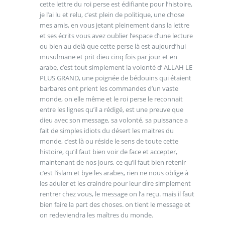
cette lettre du roi perse est édifiante pour l’histoire,
je l’ai lu et relu, c’est plein de politique, une chose
mes amis, en vous jetant pleinement dans la lettre
et ses écrits vous avez oublier l’espace d’une lecture
ou bien au delà que cette perse là est aujourd’hui
musulmane et prit dieu cinq fois par jour et en
arabe, c’est tout simplement la volonté d’ ALLAH LE
PLUS GRAND, une poignée de bédouins qui étaient
barbares ont prient les commandes d’un vaste
monde, on elle même et le roi perse le reconnait
entre les lignes qu’il a rédigé, est une preuve que
dieu avec son message, sa volonté, sa puissance a
fait de simples idiots du désert les maitres du
monde, c’est là ou réside le sens de toute cette
histoire, qu’il faut bien voir de face et accepter,
maintenant de nos jours, ce qu’il faut bien retenir
c’est l’islam et bye les arabes, rien ne nous oblige à
les aduler et les craindre pour leur dire simplement
rentrer chez vous, le message on l’a reçu. mais il faut
bien faire la part des choses. on tient le message et
on redeviendra les maîtres du monde.