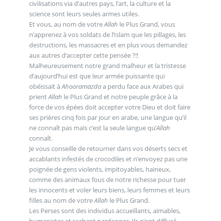
civilisations via d’autres pays, l’art, la culture et la
science sont leurs seules armes utiles.
Et vous, au nom de votre
Allah
le Plus Grand, vous
n’apprenez à vos soldats de l’Islam que les pillages, les
destructions, les massacres et en plus vous demandez
aux autres d’accepter cette pensée ?!!
Malheureusement notre grand malheur et la tristesse
d’aujourd’hui est que leur armée puissante qui
obéissait à
Ahooramazda
a perdu face aux Arabes qui
prient
Allah
le Plus Grand et notre peuple grâce à la
force de vos épées doit accepter votre Dieu et doit faire
ses prières cinq fois par jour en arabe, une langue qu’il
ne connaît pas mais c’est la seule langue qu’
Allah
connaît.
Je vous conseille de retourner dans vos déserts secs et
accablants infestés de crocodiles et n’envoyez pas une
poignée de gens violents, impitoyables, haineux,
comme des animaux fous de notre richesse pour tuer
les innocents et voler leurs biens, leurs femmes et leurs
filles au nom de votre
Allah
le Plus Grand.
Les Perses sont des individus accueillants, aimables,
humanistes et sachant pardonner. Ils n’ont diffusé