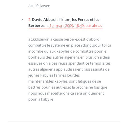
Azul fellawen
5.
David Abbasi : l’Islam, les Perses et les
Berbères...,
1er mars 2009, 18:49
,
par
almas
a ;,kkhservir la cause berbere,c’est d’abord
combattre le systeme en place ?donc ,pour toi ca
incombe qu aux kabyles de combattre pour le
bonheurs des autres algeriens,en plus ,on a deja
essaiyes on a pas reussispendant ce temps la tes
autres algeriens applaudissaient l’assassinats de
jeunes kabyles l’armes lourdes
maintenant,les kabyles, sont fatigues de se
battres pour les autres.et la prochaine fois que
nous nous mebatterons ca sera uniquement
pour la kabylie