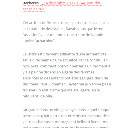
Berbères...,
14 décembre 2008, 13:44
,
par
Idhul
sanga an ruh
Cet article confirme ce que je pense sur la violences
et la barbarie des Arabes. Savais vous que le mot
"assasine" vient du nom d’une tribue de l’arabie
apelée "achachine".
La lettre est vraiment edifiante d’une authenticité
est je dirai même d’une actualité. car ça continu en
nos jours. comment pouvoir penser a un moment il
y a a peinne dix ans en algerie des femmes
enceintes et des enfants ont étés egorgés, des ville
decimées. "anru idhamen". ayathma je n’arrive pas a
trouver un etat d’ame qui me soulagera (en le
refoulant) de cela.
j’ai grandi dans un village kabyle dans lequel chaque
pierre (azru) fait partie de cette histoir d’amour de la
vie. nos champs et montagne si belles si fieres . moi
qui a appris tout petit ce qu’est le respect des gents