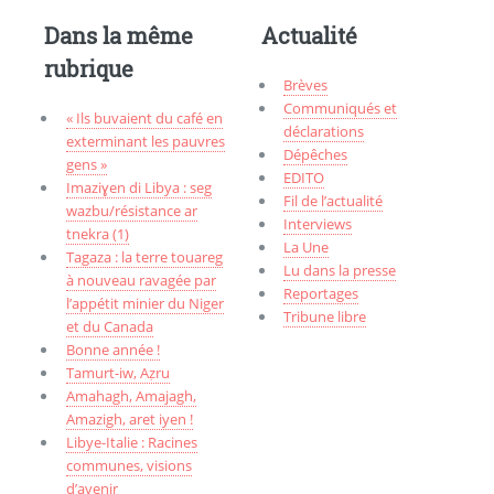
Dans la même
Actualité
rubrique
Brèves
Communiqués et
« Ils buvaient du café en
déclarations
exterminant les pauvres
Dépêches
gens »
EDITO
Imaziɣen di Libya : seg
Fil de l’actualité
wazbu/résistance ar
Interviews
tnekra (1)
La Une
Tagaza : la terre touareg
Lu dans la presse
à nouveau ravagée par
Reportages
l’appétit minier du Niger
Tribune libre
et du Canada
Bonne année !
Tamurt-iw, Aẓru
Amahagh, Amajagh,
Amazigh, aret iyen !
Libye-Italie : Racines
communes, visions
d’avenir