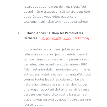
Je sais que vous ne pigez rien, mais bon, faut
quand même essayer, on sait jamais, peut-être
qu’après tout, vous n’êtes pas encore
totalement animalisé comme votre prophète.
3.
David Abbasi : l’Islam, les Perses et les
Berbères...,
11 janvier 2009, 23:27
,
par
kamnay
moi je ne fais pas la priere , je l’ais jamais
faite ;mais a vous lire , je suis pantois , devant
tant de haine, vos dires me font penser a ceux
des integristes musulmans , des années 1990
l’islam est une religiion monotheiste comme les
autres , son histoir a eu ses moments d’atrocité
comme toutes les autres ,cela incombe a la
nature humaine ,ca ne sert a rien de critiquer
une religion avec tant de haine , servir la cause
berbere ,c’est dabord combatre le systeme en
place , ...vous essayez de nous induire dans une
fausse route ,