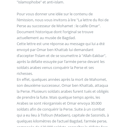
"islamophobe" et anti-islam.
Pour vous donner une idée sur le contenu de
l’émission, nous vous invitons à lire "La lettre du Roi de
Perse au successeur de Mohamet : le calife Omar".
Document historique dont l’original se trouve
actuellement au musée de Bagdad.
Cette lettre est une réponse au message qui lui a été
envoyé par Omar ben Khattab lui demandant
d’accepter l’Islam et de se soumettre à "Allah-Eakbar",
après la défaite essuyée par l’armée perse devant les
soldats arabes venus conquérir la Perse et ses
richesses.
En effet, quelques années après la mort de Mahomet,
son deuxième successeur, Omar ben Khattab, attaqua
la Perse. Plusieurs soldats arabes furent tués et obligés
de prendre la fuite. Mais quelque temps après, les
Arabes se sont réorganisés et Omar envoya 30.000
soldats afin de conquérir la Perse. Suite à un combat
qui a eu lieu à Tisfoun (Madaen), capitale de Sassnids, à
quelques kilomètres de l’actuel Bagdad, l’armée perse,
composée de 120.000 soldats, connaîtra la défaite face