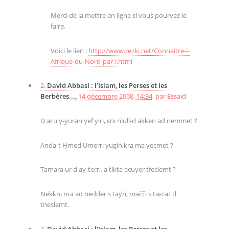
Merci de la mettre en ligne si vous pourvez le
faire.
Voici le lien :
http://www.rezki.net/Connaitre-l-
Afrique-du-Nord-par-l.html
2.
David Abbasi : l’Islam, les Perses et les
Berbères...,
14 décembre 2008, 14:34
,
par
Essaid
D acu γ-yuran γef yiri, εni nlull-d akken ad nemmet ?
Anda-t Ḥmed Umerri yugin kra ma yecmet ?
Tamara ur d aγ-terri, a tikta acuγer tfeclemt ?
Nekkni nra ad nedder s tayri, mačči s taεrat d
tneslemt.
3.
David Abbasi : l’Islam, les Perses et les