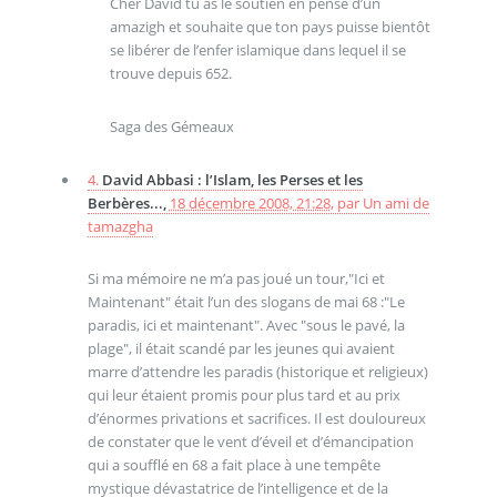
Cher David tu as le soutien en pensé d’un
amazigh et souhaite que ton pays puisse bientôt
se libérer de l’enfer islamique dans lequel il se
trouve depuis 652.
Saga des Gémeaux
4.
David Abbasi : l’Islam, les Perses et les
Berbères...,
18 décembre 2008, 21:28
,
par
Un ami de
tamazgha
Si ma mémoire ne m’a pas joué un tour,"Ici et
Maintenant" était l’un des slogans de mai 68 :"Le
paradis, ici et maintenant". Avec "sous le pavé, la
plage", il était scandé par les jeunes qui avaient
marre d’attendre les paradis (historique et religieux)
qui leur étaient promis pour plus tard et au prix
d’énormes privations et sacrifices. Il est douloureux
de constater que le vent d’éveil et d’émancipation
qui a soufflé en 68 a fait place à une tempête
mystique dévastatrice de l’intelligence et de la