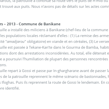
arous, la patrouille a continué sa route vers le puits de H’mid où
nt trouvé aux puits. Nous n’avons pas de détails sur les actes comm
rs – 2013 - Commune de Banikane
uille a installé des miliciens à Banikane (chef-lieu de la comm
 les populations locales réclamant d’elles : (1) La remise des arm
ité "
amadjarou
" obligatoire) en viande et en céréales, (3) Le v
uille est passée à Tekane-Kan’te dans le Gourma de Bamba, habité
tions dont des arrestations inconsidérées. Au total, elle détenait
le a poursuivi l’humiliation de plupart des personnes rencontrées 
ons.
uille repart à Gossi et passe par In-ghargharane avant de passer l
de la patrouille reprennent le même scénario de bastonnades, hu
s Ifoghas. Puis ils reprennent la route de Gossi le lendemain. En 
re identifié.