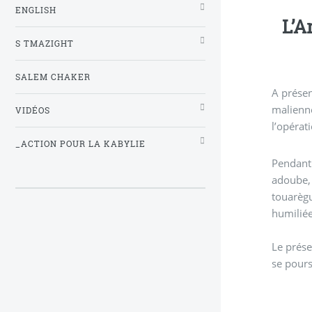
ENGLISH
L’Ar
S TMAZIGHT
SALEM CHAKER
A présen
malienne
VIDÉOS
l’opérat
_ACTION POUR LA KABYLIE
Pendant 
adoube, 
touarègu
humiliée
Le prése
se pours