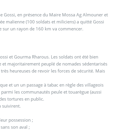
 de Gossi, en présence du Maire Mossa Ag Almouner et
mée malienne (100 soldats et miliciens) a quitté Gossi
sage sur un rayon de 160 km va commencer.
 Gossi et Gourma Rharous. Les soldats ont été bien
itée et majoritairement peuplé de nomades sédentarisés
 très heureuses de revoir les forces de sécurité. Mais
ue et un un passage à tabac en règle des villageois
es parmi les communautés peule et touarègue (aussi
 des tortures en public.
 suivirent.
leur possession ;
sans son aval ;