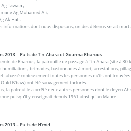
 Ag Tawala ,
mane Ag Mohamed Ali,
g Ak Hati.
s informations dont nous disposons, un des détenus serait mort à
rs 2013 – Puits de Tin-Ahara et Gourma Rharous
hemin de Rharous, la patrouille de passage à Tin-Ahara (site à 3
: humiliations, brimades, bastonnades à mort, arrestations, pilla
et tabassé copieusement toutes les personnes qu’ils ont trouvées a
 Ould B’baw) ont été sauvagement torturés.
s, la patrouille a arrêté deux autres personnes dont le doyen A
 zone puisqu’il y enseignait depuis 1961 ainsi qu’un Maure.
s 2013 – Puits de H’mid