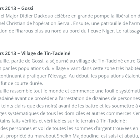
s 2013 – Gossi
el Major Didier Dackouo célèbre en grande pompe la libération
el Christian de l’opération Serval. Ensuite, une patrouille de l’ar
tion de Rharous plus au nord au bord du fleuve Niger. Le ratis
s 2013 – Village de Tin-Tadeiné
uille, partie de Gossi, a séjourné au village de Tin-Tadeiné entre
is par les populations du village vivant dans cette zone très hab
continuant à pratiquer l’élevage. Au début, les populations étaient
e fut de courte durée.
uille rassemble tout le monde et commence une fouille systématiq
adainé avant de procéder à l’arrestation de dizaines de personn
 teints clairs que des noirs) avant de les battre et les soumettre à
ages systématiques de tous les domiciles et autres commerces s’en
tains faits vérifiés et vérifiables sur le terrain à Tin-Tadeiné :
e des personnes et vol de toutes les sommes d’argent trouvées en 
f, propriété du marabout Sheikh Majdoudine, est saisi et abattu, 