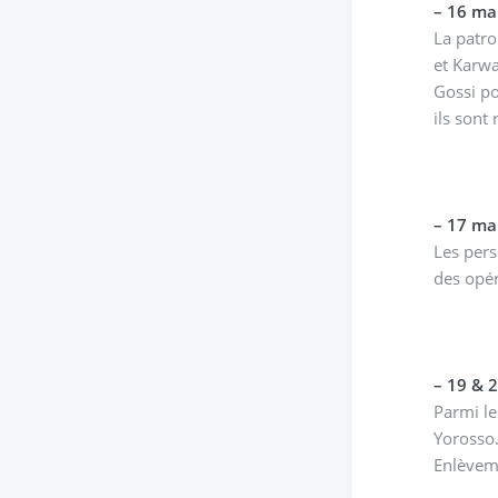
–
16 mar
La patro
et Karwaye Ag Tawal
Gossi po
ils sont
–
17 mar
Les pers
des opér
–
Parmi le
Yorosso
Enlèveme