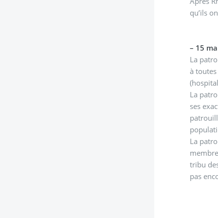
Après Rh
qu’ils o
–
15 ma
La patro
à toutes
(hospital
La patro
ses exac
patrouil
populati
La patro
membres 
tribu de
pas enco