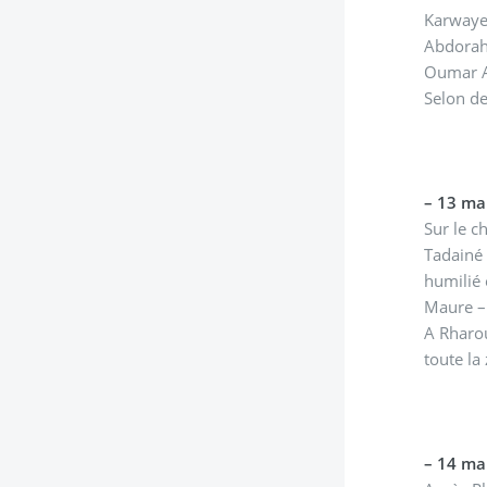
Karwaye
Abdorah
Oumar A
Selon de
–
13 ma
Sur le c
Tadainé 
humilié 
Maure –
A Rharou
toute la
–
14 mar