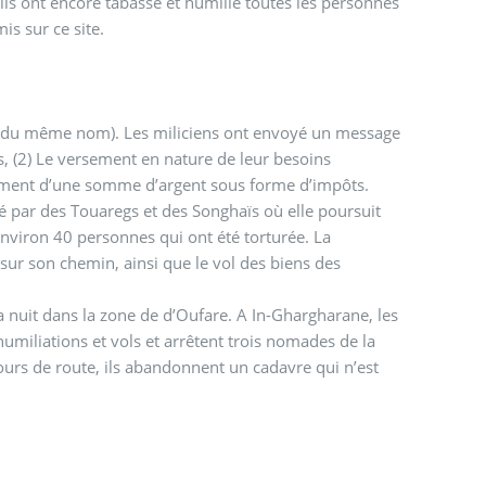
 ils ont encore tabassé et humilié toutes les personnes
is sur ce site.
une du même nom). Les miliciens ont envoyé un message
es, (2) Le versement en nature de leur besoins
ersement d’une somme d’argent sous forme d’impôts.
 par des Touaregs et des Songhaïs où elle poursuit
 environ 40 personnes qui ont été torturée. La
sur son chemin, ainsi que le vol des biens des
a nuit dans la zone de d’Oufare. A In-Ghargharane, les
miliations et vols et arrêtent trois nomades de la
cours de route, ils abandonnent un cadavre qui n’est