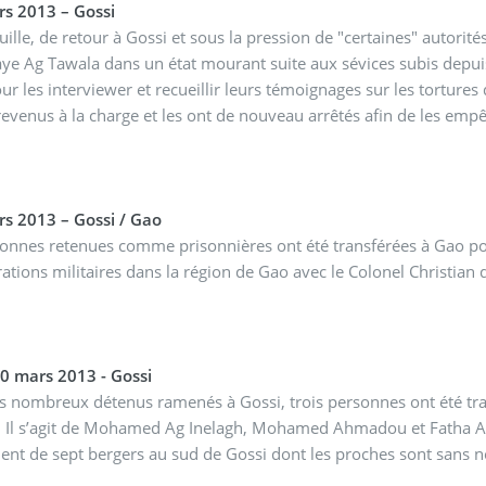
s 2013 – Gossi
uille, de retour à Gossi et sous la pression de "certaines" autorit
a dans un état mourant suite aux sévices subis depuis le 12 mars 2013. Puis, des journalistes sont arrivés à
ur les interviewer et recueillir leurs témoignages sur les tortures q
 revenus à la charge et les ont de nouveau arrêtés afin de les empê
s 2013 – Gossi / Gao
onnes retenues comme prisonnières ont été transférées à Gao po
ations militaires dans la région de Gao avec le Colonel Christian 
19 & 20 mars 2013 - Gossi
s nombreux détenus ramenés à Gossi, trois personnes ont été tran
. Il s’agit de Mohamed Ag Inelagh, Mohamed Ahmadou et Fatha A
nt de sept bergers au sud de Gossi dont les proches sont sans n