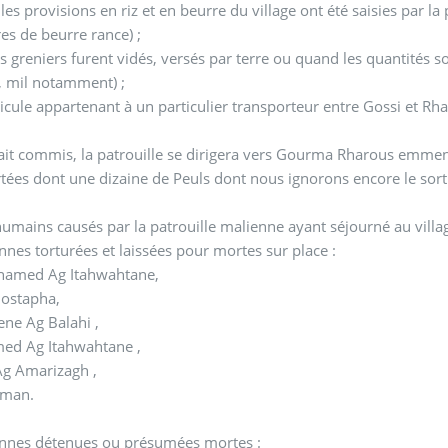
 les provisions en riz et en beurre du village ont été saisies par la
res de beurre rance) ;
es greniers furent vidés, versés par terre ou quand les quantités 
, mil notamment) ;
icule appartenant à un particulier transporteur entre Gossi et Rha
ait commis, la patrouille se dirigera vers Gourma Rharous emmen
tées dont une dizaine de Peuls dont nous ignorons encore le sort 
umains causés par la patrouille malienne ayant séjourné au villag
nnes torturées et laissées pour mortes sur place :
hamed Ag Itahwahtane,
mostapha,
ne Ag Balahi ,
ed Ag Itahwahtane ,
Ag Amarizagh ,
qman.
onnes détenues ou présumées mortes :