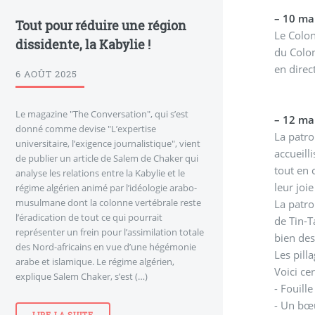
–
10 mar
Tout pour réduire une région
Le Colon
dissidente, la Kabylie !
du Colon
en direc
6 AOÛT 2025
Le magazine "The Conversation", qui s’est
–
12 mar
donné comme devise "L’expertise
La patro
universitaire, l’exigence journalistique", vient
accueill
de publier un article de Salem de Chaker qui
tout en 
analyse les relations entre la Kabylie et le
leur joi
régime algérien animé par l’idéologie arabo-
musulmane dont la colonne vertébrale reste
La patro
l’éradication de tout ce qui pourrait
de Tin-T
représenter un frein pour l’assimilation totale
bien des
des Nord-africains en vue d’une hégémonie
Les pill
arabe et islamique. Le régime algérien,
Voici cer
explique Salem Chaker, s’est (…)
- Fouill
- Un bœu