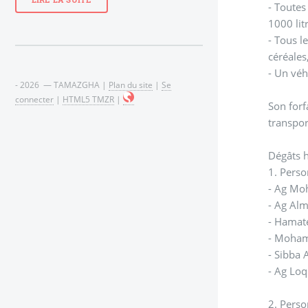
LIRE LA SUITE
- Toutes
1000 lit
- Tous l
céréales
- Un véh
- 2026 — TAMAZGHA |
Plan du site
|
Se
connecter
|
HTML5 TMZR
|
Son forf
transpor
Dégâts h
1. Perso
- Ag Mo
- Ag Al
- Hamate
- Moham
- Sibba 
- Ag Lo
2. Pers