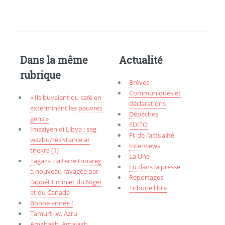
Dans la même
Actualité
rubrique
Brèves
Communiqués et
« Ils buvaient du café en
déclarations
exterminant les pauvres
Dépêches
gens »
EDITO
Imaziɣen di Libya : seg
Fil de l’actualité
wazbu/résistance ar
Interviews
tnekra (1)
La Une
Tagaza : la terre touareg
Lu dans la presse
à nouveau ravagée par
Reportages
l’appétit minier du Niger
Tribune libre
et du Canada
Bonne année !
Tamurt-iw, Aẓru
Amahagh, Amajagh,