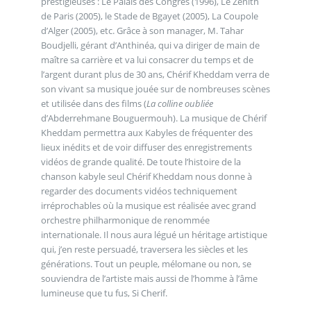
prestigieuses : Le Palais des Congrès (1996), Le Zénith
de Paris (2005), le Stade de Bgayet (2005), La Coupole
d’Alger (2005), etc. Grâce à son manager, M. Tahar
Boudjelli, gérant d’Anthinéa, qui va diriger de main de
maître sa carrière et va lui consacrer du temps et de
l’argent durant plus de 30 ans, Chérif Kheddam verra de
son vivant sa musique jouée sur de nombreuses scènes
et utilisée dans des films (
La colline oubliée
d’Abderrehmane Bouguermouh). La musique de Chérif
Kheddam permettra aux Kabyles de fréquenter des
lieux inédits et de voir diffuser des enregistrements
vidéos de grande qualité. De toute l’histoire de la
chanson kabyle seul Chérif Kheddam nous donne à
regarder des documents vidéos techniquement
irréprochables où la musique est réalisée avec grand
orchestre philharmonique de renommée
internationale. Il nous aura légué un héritage artistique
qui, j’en reste persuadé, traversera les siècles et les
générations. Tout un peuple, mélomane ou non, se
souviendra de l’artiste mais aussi de l’homme à l’âme
lumineuse que tu fus, Si Cherif.