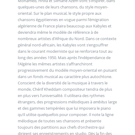
Mohamed, Hnifa et Slimane Azem vont s’inspirer, dans
quelques-unes de leurs chansons, du style moyen-
oriental. Sur le plan musical, le style propre aux
chansons égyptiennes en vogue parmi l’émigration
algérienne de France plaira beaucoup aux Kabyles et
deviendra même le modèle de référence à de
nombreux artistes d’Afrique du Nord. Dans ce contexte
général nord-africain, les Kabyles vont s’engouffrer
dans le courant moderniste qui se renforcera tout au
long des années 1950. Mais après l’indépendance de
l’Algérie les mêmes artistes s’affranchiront
progressivement du modèle moyen-oriental en puisant
dans un fonds musical au caractère plus autochtone.
Conscient de la diversité de la musique à travers le
monde, Chérif Kheddam compositeur tendra de plus
en plus vers l’universalité. Il utilisera des rythmes
étrangers, des progressions mélodiques à
ambitus
large
et des gammes tempérées que lui imposera le piano
qu’il utilise quelquefois pour composer. Il note la ligne
mélodique de toutes ses chansons et présente
toujours des partitions aux chefs d’orchestre qui
dirigent ses enregistrements en studio. Dès la fin des