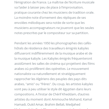
l’émigration de France. La maîtrise de l’écriture musicale
va l’aider à laisser peu de place à l’improvisation,
pratique courante chez les musiciens de tradition orale.
La moindre note d’ornement des répliques de ses
envolées mélodiques sera notée de sorte que les
musiciens accompagnateurs ne joueront que les seules
notes prescrites par le compositeur sur sa partition.
Pendant les années 1950 les phonographes des cafés-
hôtels de résidence des travailleurs émigrés kabyles
diffuseront indifféremment de la musique arabe et de
la musique kabyle. Les Kabyles émigrés fréquenteront
assidûment les salles de cinéma qui projettent des films
arabes où prolifèrent des opérettes. Le mouvement
nationaliste va naturellement et stratégiquement
rapprocher les Algériens des peuples des pays dits
arabes, "amis" ou "frères". Du coup, les artistes kabyles
vont peu à peu utiliser le style dit égyptien dans leurs
compositions. A l’instar de Chérif Kheddam, d’autres
artistes du moment dont Ammouche Mohand, Kamal
Hamadi, Oukil Amar, Brahim Bellali, Medjahed