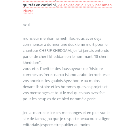
quittés en catimini,
29 janvier 2012, 15:15
,
par
aman
idurar
azul
monsieur mehhanna mehfifou,vous avez deja
commencer à donner une deuxieme mort pour le
chanteur CHERIF KHEDDAM. je n’ai jamais entendu
parler de cherif kheddam en le nommant "SI cherif
kheddam".
vous etes l’heritier des faussoyeurs de l’histoire
comme vos freres narco-islamo-arabo-terroristes et
vos ancetres les gaulois.Ayez honte au moins
devant l’histoire et les hommes que vos projets et
vos mensonges et tout le mal que vous avez fait
pour les peuples de ce bled nommé algerie.
j’en ai marre de lire ces mensonges et en plus sur le
site de tamazgha que je respecte beaucoup sa ligne
editoriale.j’espere etre publier au moins