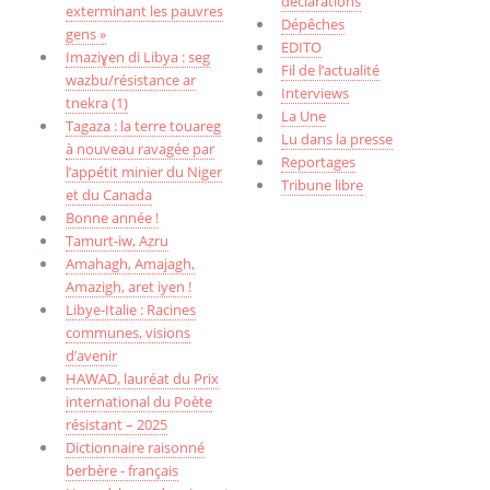
déclarations
exterminant les pauvres
Dépêches
gens »
EDITO
Imaziɣen di Libya : seg
Fil de l’actualité
wazbu/résistance ar
Interviews
tnekra (1)
La Une
Tagaza : la terre touareg
Lu dans la presse
à nouveau ravagée par
Reportages
l’appétit minier du Niger
Tribune libre
et du Canada
Bonne année !
Tamurt-iw, Aẓru
Amahagh, Amajagh,
Amazigh, aret iyen !
Libye-Italie : Racines
communes, visions
d’avenir
HAWAD, lauréat du Prix
international du Poète
résistant – 2025
Dictionnaire raisonné
berbère - français