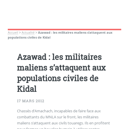
Accueil
>
Actualité
>
Azawad : les militaires maliens s’attaquent aux
populations civiles de Kidal
Azawad : les militaires
maliens s’attaquent aux
populations civiles de
Kidal
17 MARS 2012
Chassés d’Amachach, incapables de faire face aux
combattants du MNLA sur le front, les militaires
maliens s’attaquent aux civils touaregs. Ils en profitent
pour former un bouclier humain à utiliser contre