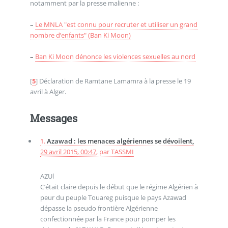
notamment par la presse malienne :
–
Le MNLA "est connu pour recruter et utiliser un grand
nombre d’enfants" (Ban Ki Moon)
–
Ban Ki Moon dénonce les violences sexuelles au nord
[
5
]
Déclaration de Ramtane Lamamra à la presse le 19
avril à Alger.
Messages
1.
Azawad : les menaces algériennes se dévoilent,
29 avril 2015, 00:47
,
par
TASSMI
AZUl
C’était claire depuis le début que le régime Algérien à
peur du peuple Touareg puisque le pays Azawad
dépasse la pseudo frontière Algérienne
confectionnée par la France pour pomper les