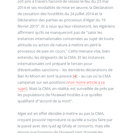
ont pris à travers l’accord de cessez-le-feu du 23 mai
2014 et ses modalités de mise en œuvre, la Déclaration
de cessation des hostilités du 24 juillet 2014 et la
Déclaration des parties au processus d’Alger du 19
février 2015". Et à ceux qui leur résisteront, les Algériens
affirment qu’ils ne manqueront pas de "saisir les
instances internationales concernées au sujet de toute
attitude ou action de nature à mettre en péril le
processus de paix en cours." Cette menace vise, bien
entendu, les dirigeants de la CMA. Et les instances
internationales ont préparé le terrain pour
d’éventuelles sanctions – les dernières déclarations de
Ban Ki-Moon en sont la preuve
[
4
]
– au cas où la CMA
camperait sur ses positions (
Voir notre article à ce
sujet
). Mais la CMA, en réalité, est surveillée de près par
les populations de l’Azawad hostiles à ce qu’elles
qualifient d’"accord de la mort".
Alger est en effet décidée à mettre au pas la CMA,
croyant pouvoir reproduire ce qu’elle a su/pu faire par
le passé avec des Iyad ag Ghaly et consorts, mais elle
ignore que l’opinion de l’Azawad s’est donnée les