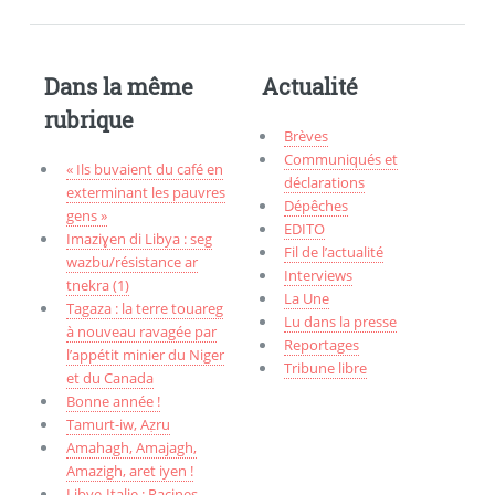
Dans la même
Actualité
rubrique
Brèves
Communiqués et
« Ils buvaient du café en
déclarations
exterminant les pauvres
Dépêches
gens »
EDITO
Imaziɣen di Libya : seg
Fil de l’actualité
wazbu/résistance ar
Interviews
tnekra (1)
La Une
Tagaza : la terre touareg
Lu dans la presse
à nouveau ravagée par
Reportages
l’appétit minier du Niger
Tribune libre
et du Canada
Bonne année !
Tamurt-iw, Aẓru
Amahagh, Amajagh,
Amazigh, aret iyen !
Libye-Italie : Racines