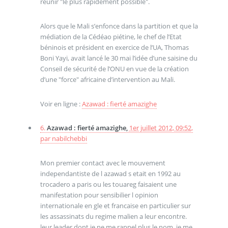
réunir "le plus rapidement possible".
Alors que le Mali s’enfonce dans la partition et que la
médiation de la Cédéao piétine, le chef de l’Etat
béninois et président en exercice de l’UA, Thomas
Boni Yayi, avait lancé le 30 mai l’idée d’une saisine du
Conseil de sécurité de l’ONU en vue de la création
d’une "force" africaine d’intervention au Mali.
Voir en ligne :
Azawad : fierté amazighe
6.
Azawad : fierté amazighe,
1er juillet 2012, 09:52
,
par
nabilchebbi
Mon premier contact avec le mouvement
independantiste de l azawad s etait en 1992 au
trocadero a paris ou les touareg faisaient une
manifestation pour sensibilier l opinion
internationale en gle et francaise en particulier sur
les assassinats du regime malien a leur encontre.
leur leader dont je ne me rappel plus le nom, je me