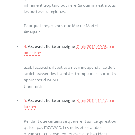
infiniment trop tard pour elle. Sa oumma est à tous
les postes stratégiques.
Pourquoi croyez-vous que Marine-Martel
émerge ?...
4.
Azawad : fierté amazighe,
7 juin 2012, 09:53
,
par
amchiche
azul, l azawad s il veut avoir son independance doit
se debarasser des islamistes trompeurs et surtout s
approcher d ISRAEL.
thanmirth
5.
Azawad : fierté amazighe,
8 juin 2012, 14:47
,
par
lurcher
Pendant que certains se querellent sur ce qui est ou
qui est pas l’AZAWAD. Les noirs et les arabes
organisent et conspirent et avec eux l’Occident,