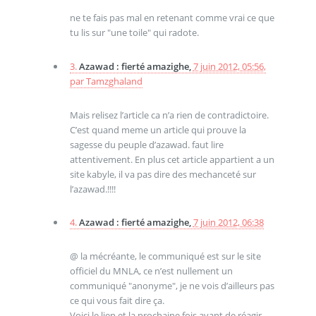
ne te fais pas mal en retenant comme vrai ce que
tu lis sur "une toile" qui radote.
3.
Azawad : fierté amazighe,
7 juin 2012, 05:56
,
par
Tamzghaland
Mais relisez l’article ca n’a rien de contradictoire.
C’est quand meme un article qui prouve la
sagesse du peuple d’azawad. faut lire
attentivement. En plus cet article appartient a un
site kabyle, il va pas dire des mechanceté sur
l’azawad.!!!!
4.
Azawad : fierté amazighe,
7 juin 2012, 06:38
@ la mécréante, le communiqué est sur le site
officiel du MNLA, ce n’est nullement un
communiqué "anonyme", je ne vois d’ailleurs pas
ce qui vous fait dire ça.
Voici le lien et la prochaine fois avant de réagir