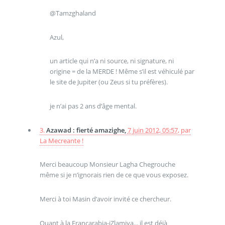
@Tamzghaland
Azul,
un article qui n’a ni source, ni signature, ni
origine = de la MERDE ! Même s’il est véhiculé par
le site de Jupiter (ou Zeus si tu préfères).
je n’ai pas 2 ans d’âge mental.
3.
Azawad : fierté amazighe,
7 juin 2012, 05:57
,
par
La Mecreante !
Merci beaucoup Monsieur Lagha Chegrouche
même si je n’ignorais rien de ce que vous exposez.
Merci à toi Masin d’avoir invité ce chercheur.
Quant à la Françarabia-iZlamiya... il est déjà