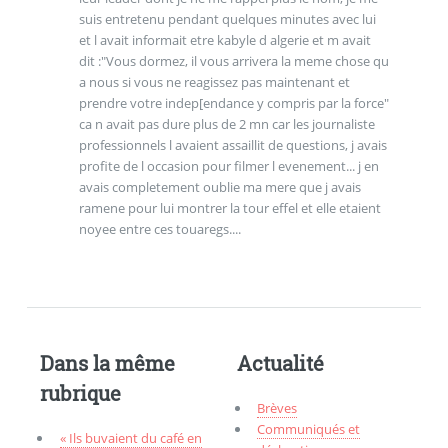
suis entretenu pendant quelques minutes avec lui
et l avait informait etre kabyle d algerie et m avait
dit :"Vous dormez, il vous arrivera la meme chose qu
a nous si vous ne reagissez pas maintenant et
prendre votre indep[endance y compris par la force"
ca n avait pas dure plus de 2 mn car les journaliste
professionnels l avaient assaillit de questions, j avais
profite de l occasion pour filmer l evenement... j en
avais completement oublie ma mere que j avais
ramene pour lui montrer la tour effel et elle etaient
noyee entre ces touaregs....
Dans la même
Actualité
rubrique
Brèves
Communiqués et
« Ils buvaient du café en