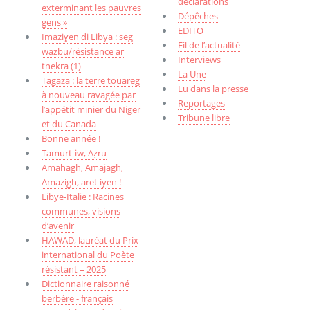
déclarations
exterminant les pauvres
Dépêches
gens »
EDITO
Imaziɣen di Libya : seg
Fil de l’actualité
wazbu/résistance ar
Interviews
tnekra (1)
La Une
Tagaza : la terre touareg
Lu dans la presse
à nouveau ravagée par
Reportages
l’appétit minier du Niger
Tribune libre
et du Canada
Bonne année !
Tamurt-iw, Aẓru
Amahagh, Amajagh,
Amazigh, aret iyen !
Libye-Italie : Racines
communes, visions
d’avenir
HAWAD, lauréat du Prix
international du Poète
résistant – 2025
Dictionnaire raisonné
berbère - français