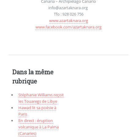
Canaria – Archipiélago Canario
info@azartaknara.org
Tfo : 928 026 756
www.azartaknara.org
www.facebook.com/azartaknara.org
Dans la même
rubrique
Stéphanie Williams reçoit
les Touaregs de Libye
Hawad lit sa poésie à
Paris
En direct : éruption
volcanique à La Palma
(Canaries)