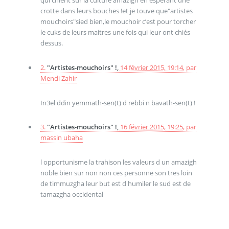
qui chient sur la culture amazigh en esperant une
crotte dans leurs bouches !et je touve que"artistes
mouchoirs"sied bien,le mouchoir c’est pour torcher
le cuks de leurs maitres une fois qui leur ont chiés
dessus.
2.
"Artistes-mouchoirs" !,
14 février 2015, 19:14
,
par
Mendi Zahir
In3el ddin yemmath-sen(t) d rebbi n bavath-sen(t) !
3.
"Artistes-mouchoirs" !,
16 février 2015, 19:25
,
par
massin ubaha
l opportunisme la trahison les valeurs d un amazigh
noble bien sur non non ces personne son tres loin
de timmuzgha leur but est d humiler le sud est de
tamazgha occidental