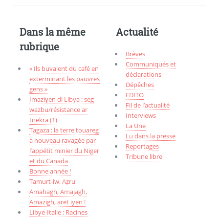
Dans la même
Actualité
rubrique
Brèves
Communiqués et
« Ils buvaient du café en
déclarations
exterminant les pauvres
Dépêches
gens »
EDITO
Imaziɣen di Libya : seg
Fil de l’actualité
wazbu/résistance ar
Interviews
tnekra (1)
La Une
Tagaza : la terre touareg
Lu dans la presse
à nouveau ravagée par
Reportages
l’appétit minier du Niger
Tribune libre
et du Canada
Bonne année !
Tamurt-iw, Aẓru
Amahagh, Amajagh,
Amazigh, aret iyen !
Libye-Italie : Racines